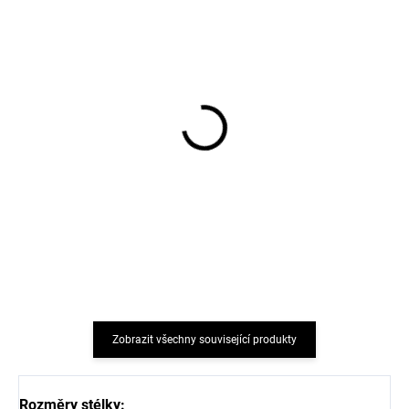
5 párů bambusových
5 párů bambusových
dětských ponožek Cocoa
dětských ponožek Black
Brown Minymo
Minymo
483 Kč
483 Kč
Zobrazit všechny související produkty
Rozměry stélky: