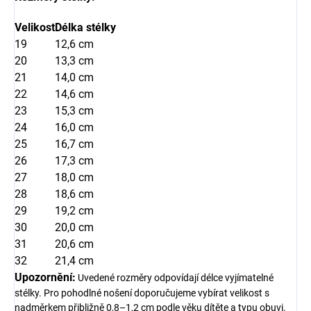
Velikost
Délka stélky
19
12,6 cm
20
13,3 cm
21
14,0 cm
22
14,6 cm
23
15,3 cm
24
16,0 cm
25
16,7 cm
26
17,3 cm
27
18,0 cm
28
18,6 cm
29
19,2 cm
30
20,0 cm
31
20,6 cm
32
21,4 cm
Upozornění:
Uvedené rozměry odpovídají délce vyjímatelné
stélky. Pro pohodlné nošení doporučujeme vybírat velikost s
nadměrkem přibližně 0,8–1,2 cm podle věku dítěte a typu obuvi.