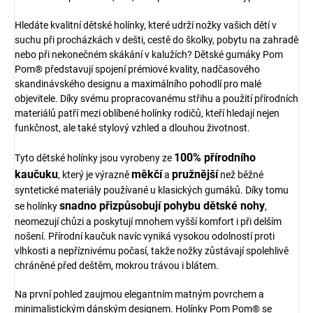
Hledáte kvalitní dětské holínky, které udrží nožky vašich dětí v
suchu při procházkách v dešti, cestě do školky, pobytu na zahradě
nebo při nekonečném skákání v kalužích? Dětské gumáky Pom
Pom® představují spojení prémiové kvality, nadčasového
skandinávského designu a maximálního pohodlí pro malé
objevitele. Díky svému propracovanému střihu a použití přírodních
materiálů patří mezi oblíbené holínky rodičů, kteří hledají nejen
funkčnost, ale také stylový vzhled a dlouhou životnost.
100% přírodního
Tyto dětské holínky jsou vyrobeny ze
kaučuku
měkčí
pružnější
, který je výrazně
a
než běžné
syntetické materiály používané u klasických gumáků. Díky tomu
snadno přizpůsobují pohybu dětské nohy
se holínky
,
neomezují chůzi a poskytují mnohem vyšší komfort i při delším
nošení. Přírodní kaučuk navíc vyniká vysokou odolností proti
vlhkosti a nepříznivému počasí, takže nožky zůstávají spolehlivě
chráněné před deštěm, mokrou trávou i blátem.
Na první pohled zaujmou elegantním matným povrchem a
minimalistickým dánským designem. Holínky Pom Pom® se