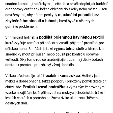
snadno kombinují s dětským oblečením a skvěle doplní jak funkční
outdoorový outfit, tak běžné oblečení do školky nebo města. Jsou
maximální pohodlí bez
navrženy tak, aby dětem poskytly
zbytečné hmotnosti a tuhosti
, která bývá u některých
gumáků problémem.
podšitá příjemnou bavlněnou textilií
Vnitřní část holínek je
,
která zvyšuje komfort při nošení a vytváří příjemné prostředí pro
vyjímatelná stélka
dětskou nohu. Součástí je také
, kterou lze
snadno vyjmout při sušení nebo použít pro kontrolu správné
velikosti. Díky tomu rodiče snadněji zjistí, zda mají děti v botách
dostatek prostoru pro zdravý vývoj chodidla.
flexibilní konstrukce
Velkou předností je také
. Holínky jsou
měkké a dobře ohebné, takže podporují přirozený pohyb dítěte při
Protiskluzová podrážka
chůzi i hře.
s výrazným žebrovaným
vzorkem zajišťuje lepší přilnavost na mokrých chodnících, trávě i
lesních cestách a pomáhá snižovat riziko uklouznutí během
deštivých dnů.