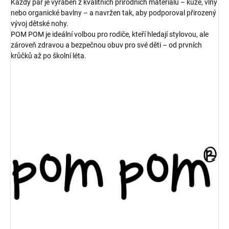
Každý pár je vyráběn z kvalitních přírodních materiálů – kůže, vlny
nebo organické bavlny – a navržen tak, aby podporoval přirozený
vývoj dětské nohy.
POM POM je ideální volbou pro rodiče, kteří hledají stylovou, ale
zároveň zdravou a bezpečnou obuv pro své děti – od prvních
krůčků až po školní léta.