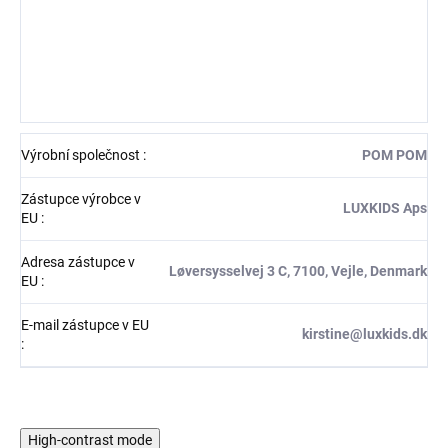
Výrobní společnost
:
POM POM
Zástupce výrobce v
LUXKIDS Aps
EU
:
Adresa zástupce v
Løversysselvej 3 C, 7100, Vejle, Denmark
EU
:
E-mail zástupce v EU
kirstine@luxkids.dk
:
High-contrast mode