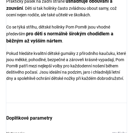
usnadňuje obouvání a
Praktický pásek na zadní straně
zouvání
. Děti si tak holínky často zvládnou obout samy, což
ocení nejen rodiče, ale také učitelé ve školkách.
Co se týká střihu, dětské holínky Pom Pom® jsou vhodné
pro děti s normálně širokým chodidlem a
především
běžným až vyšším nártem
.
Pokud hledáte kvalitní dětské gumáky z přírodního kaučuku, které
jsou měkké, pohodlné, bezpečné a zároveň krásně vypadají, Pom
Pom® patří mezi nejlepší volby pro každodenní nošení během
deštivého počasí. Jsou ideální na podzim, jaro i chladnější letní
dny a spolehlivě ochrání dětské nožky při každém dobrodružství.
Doplňkové parametry