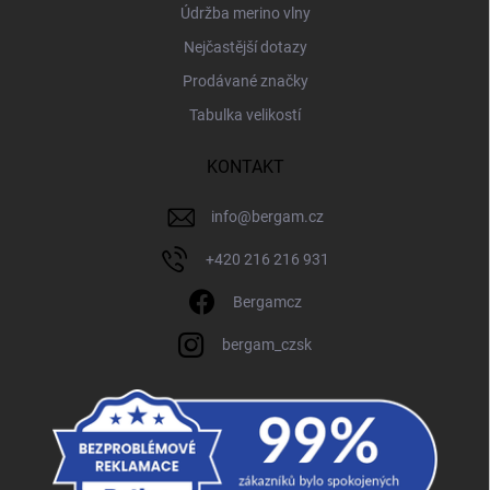
Údržba merino vlny
Nejčastější dotazy
Prodávané značky
Tabulka velikostí
KONTAKT
info
@
bergam.cz
+420 216 216 931
Bergamcz
bergam_czsk