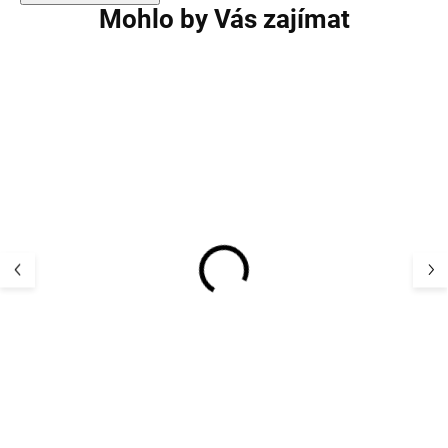
Mohlo by Vás zajímat
AKCE
AKCE
Dětské holínky Pom
Dětské holínky
Pom® GumBoots™ -
Pom® GumBoot
PM0005 Viola AOP
PM0005 Snorkel
AOP
552 Kč
552 Kč