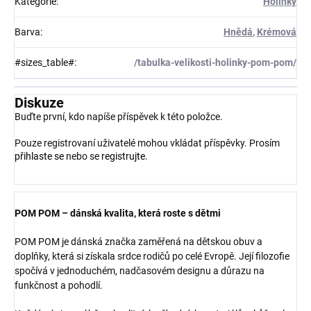
Kategorie
:
Holínky
Barva
:
Hnědá
,
Krémová
#sizes_table#
:
/tabulka-velikosti-holinky-pom-pom/
Diskuze
Buďte první, kdo napíše příspěvek k této položce.
Pouze registrovaní uživatelé mohou vkládat příspěvky. Prosím
přihlaste se
nebo se
registrujte
.
POM POM – dánská kvalita, která roste s dětmi
POM POM je dánská značka zaměřená na dětskou obuv a
doplňky, která si získala srdce rodičů po celé Evropě. Její filozofie
spočívá v jednoduchém, nadčasovém designu a důrazu na
funkčnost a pohodlí.