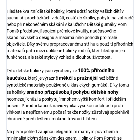
Hledáte kvalitní dětské holínky, které udrží nožky vašich dětí v
suchu při procházkách v dešti, cestě do školky, pobytu na zahradě
nebo při nekonečném skákání v kalužích? Dětské gumáky Pom
Pom® představují spojení prémiové kvality, nadčasového
skandinávského designu a maximálního pohodlí pro malé
objevitele. Díky svému propracovanému střihu a použití přírodních
materiálů patří mezi oblíbené holínky rodičů, kteří hledají nejen
funkčnost, ale také stylový vzhled a dlouhou životnost.
100% přírodního
Tyto dětské holínky jsou vyrobeny ze
kaučuku
měkčí
pružnější
, který je výrazně
a
než běžné
syntetické materiály používané u klasických gumáků. Díky tomu
snadno přizpůsobují pohybu dětské nohy
se holínky
,
neomezují chůzi a poskytují mnohem vyšší komfort i při delším
nošení. Přírodní kaučuk navíc vyniká vysokou odolností proti
vlhkosti a nepříznivému počasí, takže nožky zůstávají spolehlivě
chráněné před deštěm, mokrou trávou i blátem.
Na první pohled zaujmou elegantním matným povrchem a
minimalistickým dánským designem. Holínky Pom Pom® se