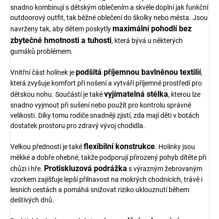
snadno kombinují s dětským oblečením a skvěle doplní jak funkční
outdoorový outfit, tak běžné oblečení do školky nebo města. Jsou
maximální pohodlí bez
navrženy tak, aby dětem poskytly
zbytečné hmotnosti a tuhosti
, která bývá u některých
gumáků problémem.
podšitá příjemnou bavlněnou textilií
Vnitřní část holínek je
,
která zvyšuje komfort při nošení a vytváří příjemné prostředí pro
vyjímatelná stélka
dětskou nohu. Součástí je také
, kterou lze
snadno vyjmout při sušení nebo použít pro kontrolu správné
velikosti. Díky tomu rodiče snadněji zjistí, zda mají děti v botách
dostatek prostoru pro zdravý vývoj chodidla.
flexibilní konstrukce
Velkou předností je také
. Holínky jsou
měkké a dobře ohebné, takže podporují přirozený pohyb dítěte při
Protiskluzová podrážka
chůzi i hře.
s výrazným žebrovaným
vzorkem zajišťuje lepší přilnavost na mokrých chodnících, trávě i
lesních cestách a pomáhá snižovat riziko uklouznutí během
deštivých dnů.