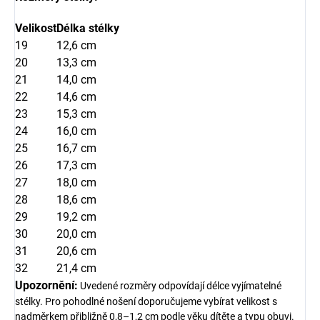
Velikost
Délka stélky
19
12,6 cm
20
13,3 cm
21
14,0 cm
22
14,6 cm
23
15,3 cm
24
16,0 cm
25
16,7 cm
26
17,3 cm
27
18,0 cm
28
18,6 cm
29
19,2 cm
30
20,0 cm
31
20,6 cm
32
21,4 cm
Upozornění:
Uvedené rozměry odpovídají délce vyjímatelné
stélky. Pro pohodlné nošení doporučujeme vybírat velikost s
nadměrkem přibližně 0,8–1,2 cm podle věku dítěte a typu obuvi.