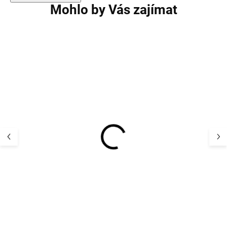
Mohlo by Vás zajímat
AKCE
AKCE
Dětské holínky Pom
Dětské holínky
Pom® GumBoots™ -
Pom® GumBoot
PM0005 Viola AOP
PM0005 Snorkel
AOP
552 Kč
552 Kč