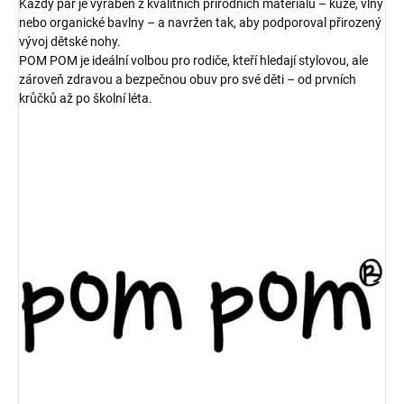
Každý pár je vyráběn z kvalitních přírodních materiálů – kůže, vlny
nebo organické bavlny – a navržen tak, aby podporoval přirozený
vývoj dětské nohy.
POM POM je ideální volbou pro rodiče, kteří hledají stylovou, ale
zároveň zdravou a bezpečnou obuv pro své děti – od prvních
krůčků až po školní léta.