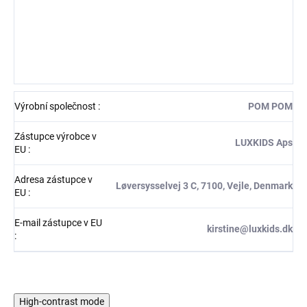
Výrobní společnost
:
POM POM
Zástupce výrobce v
LUXKIDS Aps
EU
:
Adresa zástupce v
Løversysselvej 3 C, 7100, Vejle, Denmark
EU
:
E-mail zástupce v EU
kirstine@luxkids.dk
:
High-contrast mode