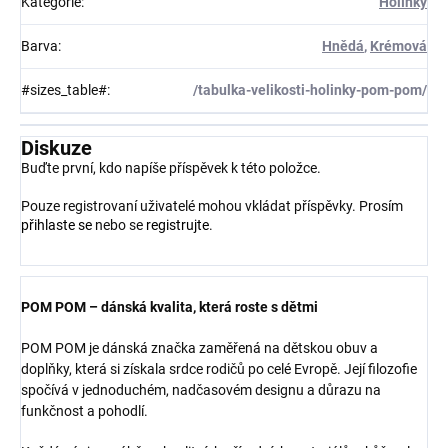
Kategorie
:
Holínky
Barva
:
Hnědá
,
Krémová
#sizes_table#
:
/tabulka-velikosti-holinky-pom-pom/
Diskuze
Buďte první, kdo napíše příspěvek k této položce.
Pouze registrovaní uživatelé mohou vkládat příspěvky. Prosím
přihlaste se
nebo se
registrujte
.
POM POM – dánská kvalita, která roste s dětmi
POM POM je dánská značka zaměřená na dětskou obuv a
doplňky, která si získala srdce rodičů po celé Evropě. Její filozofie
spočívá v jednoduchém, nadčasovém designu a důrazu na
funkčnost a pohodlí.