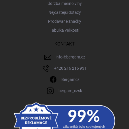
Údržba merino vlny
Nejčastější dotazy
Prodávané značky
Tabulka velikostí
KONTAKT
info
@
bergam.cz
+420 216 216 931
Bergamcz
bergam_czsk