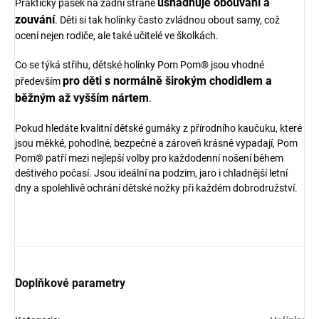
usnadňuje obouvání a
Praktický pásek na zadní straně
zouvání
. Děti si tak holínky často zvládnou obout samy, což
ocení nejen rodiče, ale také učitelé ve školkách.
Co se týká střihu, dětské holínky Pom Pom® jsou vhodné
pro děti s normálně širokým chodidlem a
především
běžným až vyšším nártem
.
Pokud hledáte kvalitní dětské gumáky z přírodního kaučuku, které
jsou měkké, pohodlné, bezpečné a zároveň krásně vypadají, Pom
Pom® patří mezi nejlepší volby pro každodenní nošení během
deštivého počasí. Jsou ideální na podzim, jaro i chladnější letní
dny a spolehlivě ochrání dětské nožky při každém dobrodružství.
Doplňkové parametry