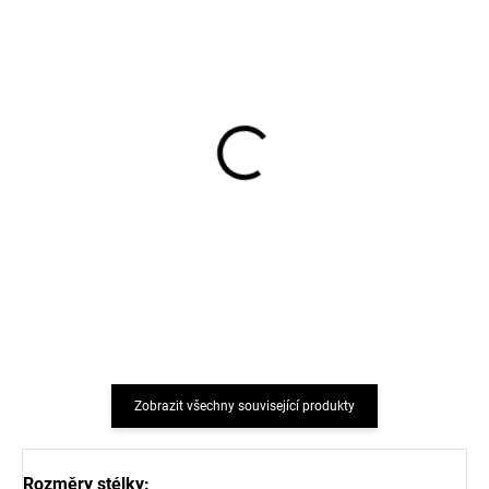
5 párů bambusových
5 párů bambusových
dětských ponožek Cocoa
dětských ponožek Black
Brown Minymo
Minymo
483 Kč
483 Kč
Zobrazit všechny související produkty
Rozměry stélky: