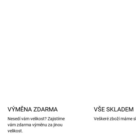
Dětské merino triko má přir
Merino vlna sama o sobě 
regulovat tělesnou teplotu
pocení, který je přirozenou
S certifikací GOTS se znač
Trička této značky mají kra
doporučujeme zvolit o velik
DETAILNÍ INFORMACE
VÝMĚNA ZDARMA
VŠE SKLADEM
Nesedí vám velikost? Zajistíme
Veškeré zboží máme s
vám zdarma výměnu za jinou
velikost.