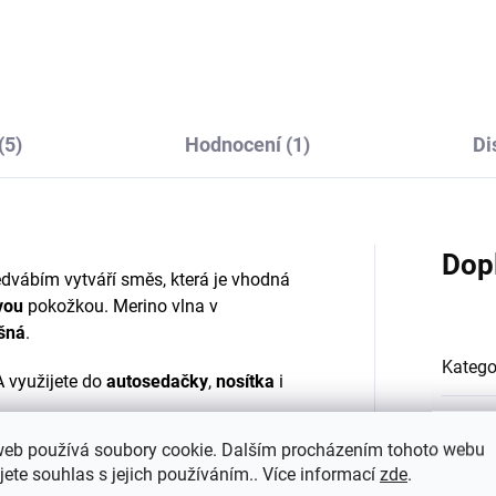
326 Kč
326 Kč
od
od
(5)
Hodnocení (1)
Di
Dop
dvábím vytváří směs, která je vhodná
ivou
pokožkou. Merino vlna v
šná
.
Katego
 využijete do
autosedačky
,
nosítka
i
EAN
:
web používá soubory cookie. Dalším procházením tohoto webu
 a přirozeně tlumí zápach. Merino
jete souhlas s jejich používáním.. Více informací
zde
.
Materi
kolním podmínkám. Zjednodušeně