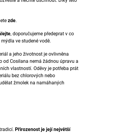
 rozvěste a nechte uschnout. Díky této
nete
zde
.
lejte
, doporučujeme předeprat v co
 mýdla ve studené vodě.
riál a jeho životnost je ovlivněna
o od Cosilana nemá žádnou úpravu a
ch vlastností. Oděvy je potřeba prát
riálu bez chlorových nebo
 udělat žmolek na namáhaných
radicí.
Přirozenost je její největší