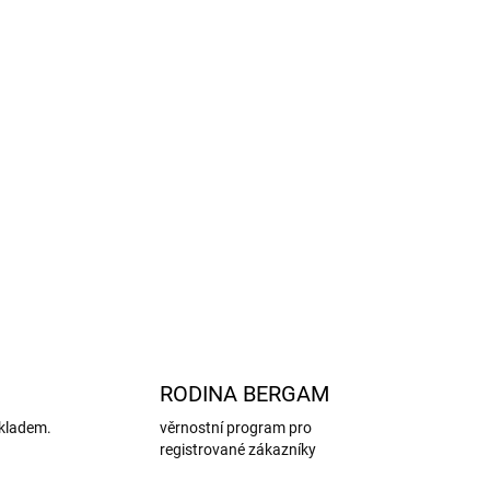
ozené antibakteriální vlastnost.
nepřímo zabraňuje pocení tím, že pomáhá
.
Pozor, ale nezabrání samotnému procesu
 funkcí těla k regulaci teploty.
ka Cosilana zavazuje k mulesing-free.
tší střih. Pokud nakupujete pro vysoké dítě,
ost větší.
ZEPTAT SE
HLÍDAT
RODINA BERGAM
kladem.
věrnostní program pro
registrované zákazníky