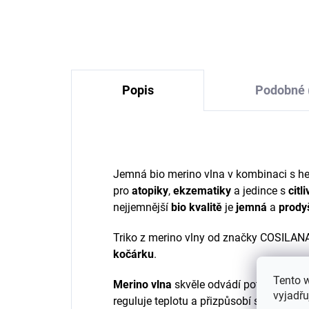
větší děti COSILANA
modrý
1 320 Kč
od
Popis
Podobné 
Jemná bio merino vlna v kombinaci s he
pro
atopiky
,
ekzematiky
a jedince s
citl
nejjemnější
bio
kvalitě
je
jemná
a
prody
Triko z merino vlny od značky COSILANA
kočárku
.
Tento 
Merino vlna
skvěle odvádí pot a vlhkost
vyjadřu
reguluje teplotu a přizpůsobí se tak o