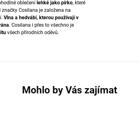
ohodlné oblečení
lehké
jako
pírko
, které
d značky Cosilana je založena na
í.
Vlna a hedvábí, kterou používají v
vána
. Cosilana i přes to všechno je
itu
všech přírodních oděvů.
Mohlo by Vás zajímat