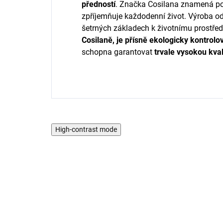
předností
. Značka Cosilana znamená p
zpříjemňuje každodenní život. Výroba o
šetrných základech k životnímu prostřed
Cosilaně, je přísně ekologicky kontrolo
schopna garantovat
trvale
vysokou
kval
High-contrast mode