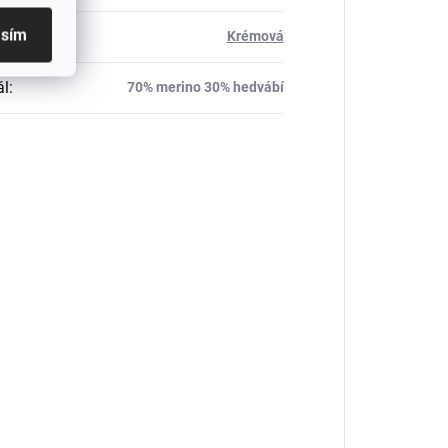
asím
Krémová
ál
:
70% merino 30% hedvábí