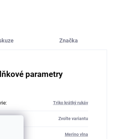
326 Kč
od
skuze
Značka
lňkové parametry
rie
:
Triko krátký rukáv
Zvolte variantu
ál
:
Merino vlna