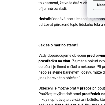
to znamená, že vaše dítě v zimě udrží he
Nast
příjemně ochladí.
Hedvábí
dodává pocit lehkosti a jemnost
udržovat přirozené teplo lidského těla a
Jak se o merino starat?
Vždy doporučujeme oblečení
před prvn
prostředku na vlnu.
Zejména pokud zvolít
oblečení je ihned měkčí a nekouše.
Při p
nebo se stejně barevnými oděvy, může do
jinak barevného oblečení.
Oblečení je možné prát v
pračce
při pou
Používejte výhradně prací
prostředek na
nikdy nepřidávejte aviváž ani bělidlo, k