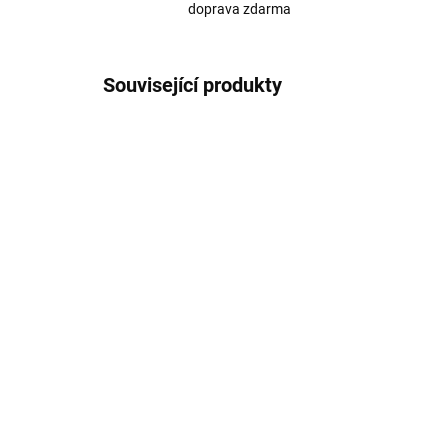
doprava zdarma
Související produkty
Rostoucí overal ze 100%
Ca
merino vlny na spaní pro
če