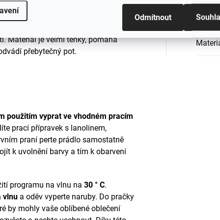
zky v teple, za horkého počasí zase
avení
Odmítnout
Souhl
Barva
:
i. Materiál je velmi tenký, pomáhá
Materi
 odvádí přebytečný pot.
ím použitím vyprat ve vhodném pracím
e prací přípravek s l
anolinem,
rvním praní perte prádlo samostatně
jít k uvolnění barvy a tím k obarvení
žití programu na vlnu na
30 ° C
.
 vlnu
a oděv vyperte naruby. Do pračky
teré by mohly vaše oblíbené oblečení