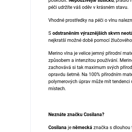
poškodit.
Nepoužívejte sušičku
, prádlo
péči udržíte váš oděv v krásném stavu.
Vhodné prostředky na péči o vlnu nalez
S
odstraněním výraznějších skvrn neotá
nejkratší možné době pomocí žlučového
Merino vlna je velice jemný přírodní mate
způsobem a intenzitou používání.
Merin
zachovává si tak maximum svých přírodní
opravdu šetrně. Na 100% přírodním mate
polymerových úprav může mít tendenci
místech.
Neznáte značku Cosilana?
Cosilana
je
německá
značka s dlouhou t