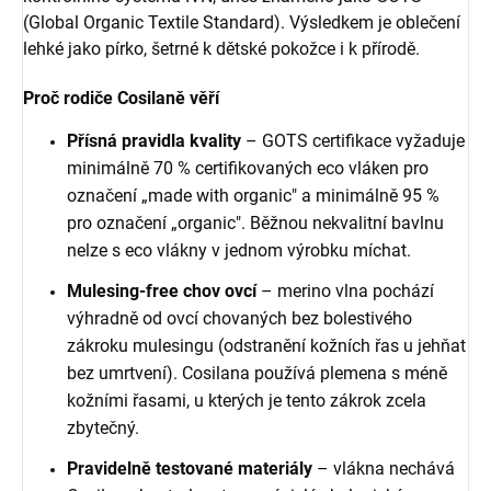
(Global Organic Textile Standard). Výsledkem je oblečení
lehké jako pírko, šetrné k dětské pokožce i k přírodě.
Proč rodiče Cosilaně věří
Přísná pravidla kvality
– GOTS certifikace vyžaduje
minimálně 70 % certifikovaných eco vláken pro
označení „made with organic" a minimálně 95 %
pro označení „organic". Běžnou nekvalitní bavlnu
nelze s eco vlákny v jednom výrobku míchat.
Mulesing-free chov ovcí
– merino vlna pochází
výhradně od ovcí chovaných bez bolestivého
zákroku mulesingu (odstranění kožních řas u jehňat
bez umrtvení). Cosilana používá plemena s méně
kožními řasami, u kterých je tento zákrok zcela
zbytečný.
Pravidelně testované materiály
– vlákna nechává