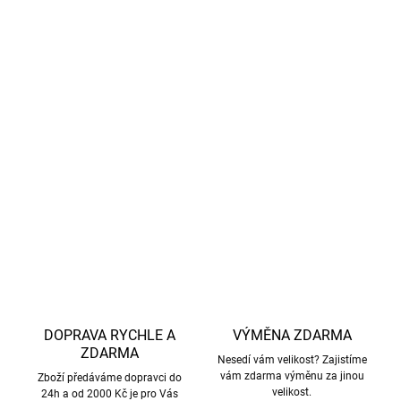
nezabrání samotnému procesu pocení, který je
přirozenou funkcí těla k regulaci teploty
.
S certifikací
GOTS
se značka Cosilana zavazuje k
mulesing-free.
DETAILNÍ INFORMACE
ZEPTAT SE
HLÍDAT
DOPRAVA RYCHLE A
VÝMĚNA ZDARMA
ZDARMA
Nesedí vám velikost? Zajistíme
vám zdarma výměnu za jinou
Zboží předáváme dopravci do
velikost.
24h a od 2000 Kč je pro Vás