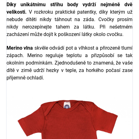
Díky unikátnímu střihu body vydrží nejméně dvě
velikosti.
V rozkroku praktické patentky, díky kterým už
nebude dítěti nikdy táhnout na záda. Cvočky prosím
nikdy nerozepínejte tahem za látku. Při nešetrném
zacházení může dojít k poškození látky okolo cvočku.
Merino vlna
skvěle odvádí pot a vlhkost a přirozeně tlumí
zápach. Merino reguluje teplotu a přizpůsobí se tak
okolním podmínkám. Zjednodušeně to znamená, že vaše
dítě v zimě udrží hezky v teple, za horkého počasí zase
příjemně ochladí.