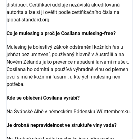
distribuci. Certifikaci uděluje nezávislá akreditovaná
autorita a lze si ji ověřit podle certifikačního čísla na
global-standard.org.
Co je mulesing a proč je Cosilana mulesing-free?
Mulesing je bolestivý zákrok odstranění kožních řas u
jehňat bez umrtvení, používaný hlavně v Austrálii a na
Novém Zélandu jako prevence napadení larvami mušek.
Cosilana ho odmítá a používá výhradně vlnu od plemen
ovcí s méně kožními řasami, u kterých mulesing není
potřeba.
Kde se oblečení Cosilana vyrábí?
Na Švábské Albě v německém Bádensku-Württembersku.
Je drobná nepravidelnost ve struktuře vlny vada?
Ne. Drobné strukturální odchylky jsou přirozeným