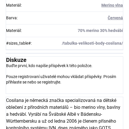
Materiál
:
Merino vlna
Barva
:
Červená
Materiál
:
70% merino 30% hedvábí
#sizes_table#
:
/tabulka-velikosti-body-cosilana/
Diskuze
Buďte první, kdo napíše příspěvek k této položce.
Pouze registrovaní uživatelé mohou vkládat příspěvky. Prosím
přihlaste se
nebo se
registrujte
.
Cosilana je německá značka specializovaná na dětské
oblečení z přírodních materiálů – bio merino vlny, bavlny
a hedvábí. Vyrábí na Švábské Albě v Bádensku-
Württembersku a už od ledna 2006 je členem přísného
kontrolního systému IVN, dnes známého jako GOTS