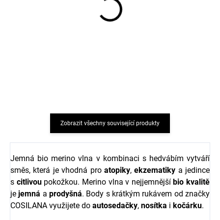
Rostoucí kalhoty z
Rostoucí kalhoty červené
merino vlny a hedvábí
z merino vlny a hedvábí
Cosilana s přehrnutím
Cosilana
červené
695 Kč
639 Kč
od
od
Zobrazit všechny související produkty
Jemná bio merino vlna v kombinaci s hedvábím vytváří
směs, která je vhodná pro
atopiky
,
ekzematiky
a jedince
s
citlivou
pokožkou. Merino vlna v nejjemnější
bio
kvalitě
je
jemná
a
prodyšná
. Body s krátkým rukávem od značky
COSILANA využijete do
autosedačky
,
nosítka
i
kočárku
.