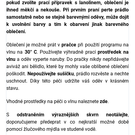
pokud zvolíte prací přípravek s l
anolinem, oblečení je
ihned měkčí a nekouše.
Při prvním praní perte prádlo
samostatně nebo se stejně barevnými oděvy, může dojít
k uvolnění barvy a tím k obarvení jinak barevného
oblečení.
Oblečení je možné prát v
pračce
při použití programu na
vlnu na
30° C
. Používejte výhradně prací
prostředek na
vlnu
a oděv vyperte naruby. Do pračky nikdy nepřidávejte
aviváž ani bělidlo, které by mohly vaše oblíbené oblečení
poškodit.
Nepoužívejte sušičku
, prádlo rozvěste a nechte
uschnout. Díky této péči udržíte váš oděv v krásném
stavu.
Vhodné prostředky na péči o vlnu naleznete
zde
.
S
odstraněním výraznějších skvrn neotálejte
,
doporučujeme předeprat v co nejkratší možné době
pomocí žlučového mýdla ve studené vodě.