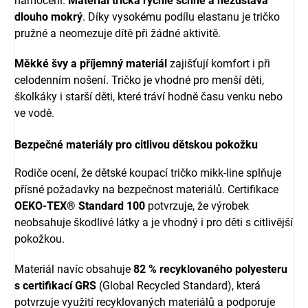
namočení.
Materiál trička rychle schne a nezůstává
dlouho mokrý
. Díky vysokému podílu elastanu je tričko
pružné a neomezuje dítě při žádné aktivitě.
Měkké švy a příjemný materiál
zajišťují komfort i při
celodenním nošení. Tričko je vhodné pro menší děti,
školkáky i starší děti, které tráví hodně času venku nebo
ve vodě.
Bezpečné materiály pro citlivou dětskou pokožku
Rodiče ocení, že dětské koupací tričko mikk-line splňuje
přísné požadavky na bezpečnost materiálů. Certifikace
OEKO-TEX® Standard 100
potvrzuje, že výrobek
neobsahuje škodlivé látky a je vhodný i pro děti s citlivější
pokožkou.
Materiál navíc obsahuje
82 % recyklovaného polyesteru
s certifikací GRS
(Global Recycled Standard), která
potvrzuje využití recyklovaných materiálů a podporuje