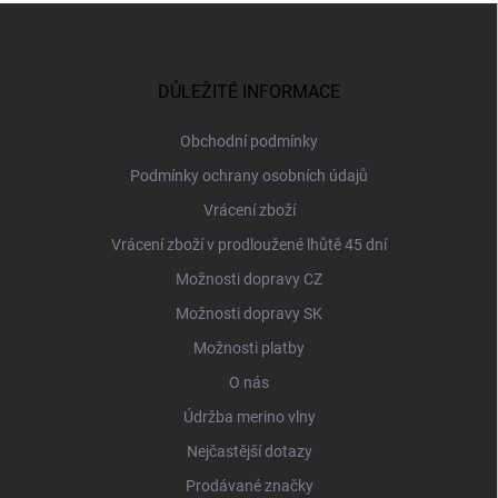
Z
á
p
a
DŮLEŽITÉ INFORMACE
t
í
Obchodní podmínky
Podmínky ochrany osobních údajů
Vrácení zboží
Vrácení zboží v prodloužené lhůtě 45 dní
Možnosti dopravy CZ
Možnosti dopravy SK
Možnosti platby
O nás
Údržba merino vlny
Nejčastější dotazy
Prodávané značky