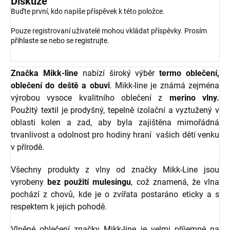
Diskuze
Buďte první, kdo napíše příspěvek k této položce.
Pouze registrovaní uživatelé mohou vkládat příspěvky. Prosím
přihlaste se
nebo se
registrujte
.
Značka Mikk-line
nabízí široký výběr
termo oblečení,
oblečení do deště a obuvi
. Mikk-line je známá zejména
výrobou vysoce kvalitního oblečení z
merino vlny.
Použitý textil je prodyšný, tepelně izolační a vyztužený v
oblasti kolen a zad, aby byla zajištěna mimořádná
trvanlivost a odolnost pro hodiny hraní vašich dětí venku
v přírodě.
Všechny produkty z vlny od značky Mikk-Line jsou
vyrobeny
bez použití mulesingu
, což znamená, že vlna
pochází z chovů, kde je o zvířata postaráno eticky a s
respektem k jejich pohodě.
Vlněné oblečení značky Mikk-line je velmi příjemné na