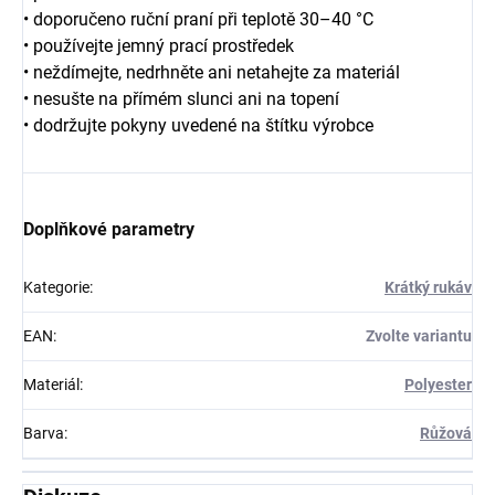
• doporučeno ruční praní při teplotě 30–40 °C
• používejte jemný prací prostředek
• neždímejte, nedrhněte ani netahejte za materiál
• nesušte na přímém slunci ani na topení
• dodržujte pokyny uvedené na štítku výrobce
Doplňkové parametry
Kategorie
:
Krátký rukáv
EAN
:
Zvolte variantu
Materiál
:
Polyester
Barva
:
Růžová