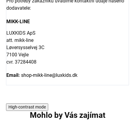
Pro potřeby zákazníků uvádíme kontaktní údaje našeho
dodavatele:
MIKK-LINE
LUXKIDS ApS
att. mikk-line
Løversysselvej 3C
7100 Vejle
cvr. 37284408
Email:
shop-mikk-line@luxkids.dk
High-contrast mode
Mohlo by Vás zajímat