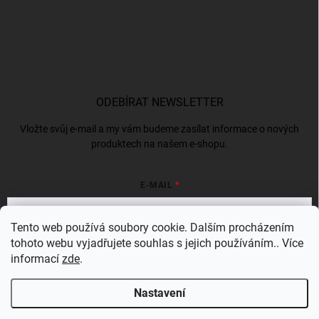
ODEBÍRAT NEWSLETTER
Vložte svůj e-mail a my vám budeme zasílat informace o nových
produktech na našem e-shopu.
E-MAIL
Tento web používá soubory cookie. Dalším procházením
tohoto webu vyjadřujete souhlas s jejich používáním.. Více
Vložením e-mailu souhlasíte s
podmínkami ochrany osobních údajů
informací
zde
.
Přihlásit se
Nastavení