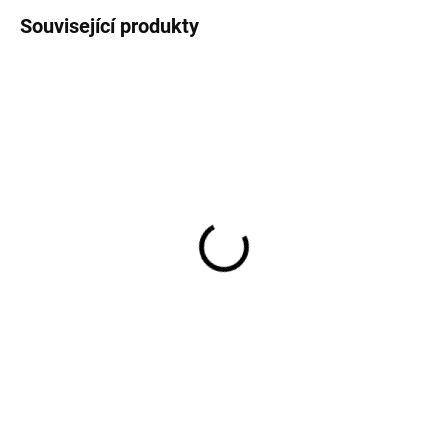
Související produkty
AKCE
AKCE
Dětské plavkové
Dětské UV tričko s
kalhotky pro miminka
krátkým rukávem Mikk-
Mikk-Line - 1014_1
Line - 1029 Butterfly
Butterfly AOP
AOP
524 Kč
610 Kč
od