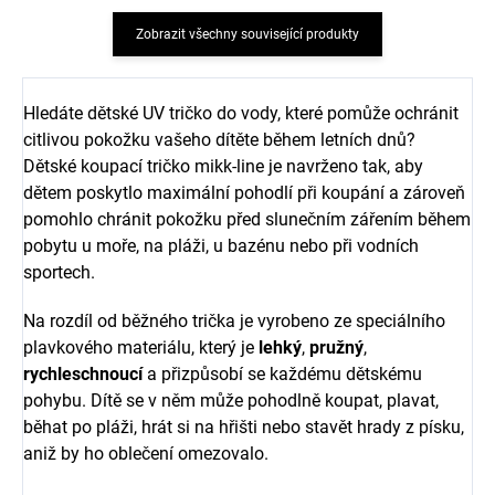
Zobrazit všechny související produkty
Hledáte dětské UV tričko do vody, které pomůže ochránit
citlivou pokožku vašeho dítěte během letních dnů?
Dětské koupací tričko mikk-line je navrženo tak, aby
dětem poskytlo maximální pohodlí při koupání a zároveň
pomohlo chránit pokožku před slunečním zářením během
pobytu u moře, na pláži, u bazénu nebo při vodních
sportech.
Na rozdíl od běžného trička je vyrobeno ze speciálního
plavkového materiálu, který je
lehký
,
pružný
,
rychleschnoucí
a přizpůsobí se každému dětskému
pohybu. Dítě se v něm může pohodlně koupat, plavat,
běhat po pláži, hrát si na hřišti nebo stavět hrady z písku,
aniž by ho oblečení omezovalo.