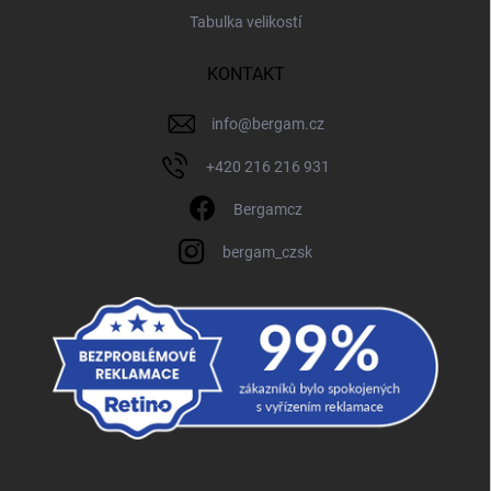
Tabulka velikostí
KONTAKT
info
@
bergam.cz
+420 216 216 931
Bergamcz
bergam_czsk