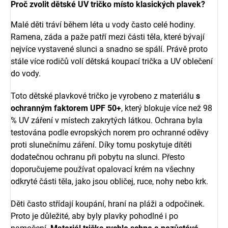
Proč zvolit dětské UV tričko místo klasických plavek?
Malé děti tráví během léta u vody často celé hodiny.
Ramena, záda a paže patří mezi části těla, které bývají
nejvíce vystavené slunci a snadno se spálí. Právě proto
stále více rodičů volí dětská koupací trička a UV oblečení
do vody.
Toto dětské plavkové tričko je vyrobeno z materiálu
s
ochranným faktorem UPF 50+
, který blokuje více než 98
% UV záření v místech zakrytých látkou. Ochrana byla
testována podle evropských norem pro ochranné oděvy
proti slunečnímu záření. Díky tomu poskytuje dítěti
dodatečnou ochranu při pobytu na slunci. Přesto
doporučujeme používat opalovací krém na všechny
odkryté části těla, jako jsou obličej, ruce, nohy nebo krk.
Děti často střídají koupání, hraní na pláži a odpočinek.
Proto je důležité, aby byly plavky pohodlné i po