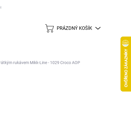
ané značky
Tabulka velikostí
Možnosti dopravy CZ
Možnost
PRÁZDNÝ KOŠÍK
NÁKUPNÍ
KOŠÍK
 krátkým rukávem Mikk-Line - 1029 Croco AOP