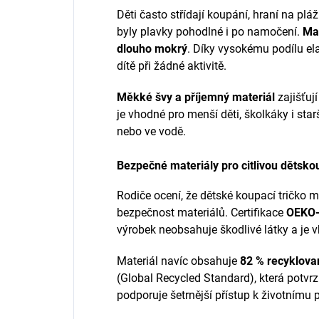
Děti často střídají koupání, hraní na pláž
byly plavky pohodlné i po namočení.
Mat
dlouho mokrý
. Díky vysokému podílu el
dítě při žádné aktivitě.
Měkké švy a příjemný materiál
zajišťuj
je vhodné pro menší děti, školkáky i star
nebo ve vodě.
Bezpečné materiály pro citlivou dětsk
Rodiče ocení, že dětské koupací tričko m
bezpečnost materiálů. Certifikace
OEKO-
výrobek neobsahuje škodlivé látky a je vh
Materiál navíc obsahuje
82 % recyklovan
(Global Recycled Standard), která potvrz
podporuje šetrnější přístup k životnímu p