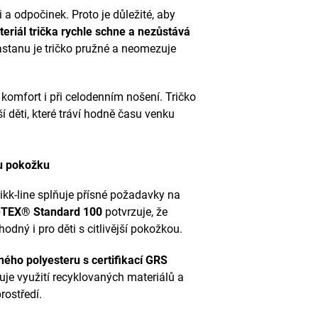
i a odpočinek. Proto je důležité, aby
eriál trička rychle schne a nezůstává
astanu je tričko pružné a neomezuje
í komfort i při celodenním nošení. Tričko
ší děti, které tráví hodně času venku
ou pokožku
ikk-line splňuje přísné požadavky na
TEX® Standard 100
potvrzuje, že
odný i pro děti s citlivější pokožkou.
ého polyesteru s certifikací GRS
uje využití recyklovaných materiálů a
rostředí.