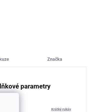
k-
kuze
Značka
lňkové parametry
rie
:
Krátký rukáv