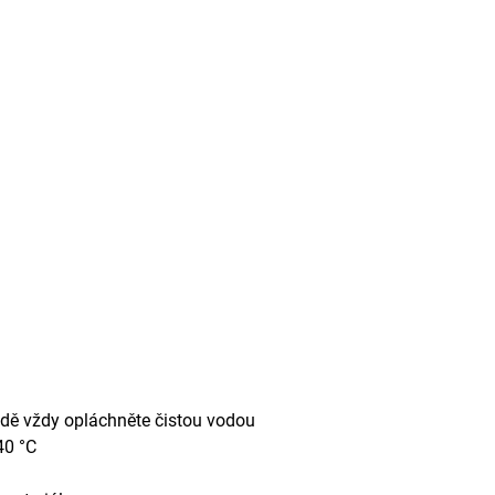
odě vždy opláchněte čistou vodou
40 °C