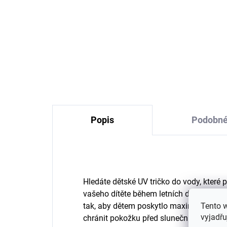
Dětské plavkové kalhotky
Pří
pro miminka Mikk-Line -
SPF
1015_1 Croco AOP
So
524 Kč
Popis
Podobné
Hledáte dětské UV tričko do vody, které
vašeho dítěte během letních dnů? Dětské
Tento 
tak, aby dětem poskytlo maximální poho
vyjadřu
chránit pokožku před slunečním zářením