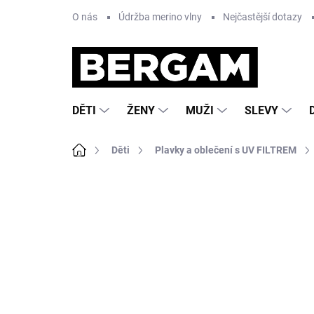
Přejít
O nás
Údržba merino vlny
Nejčastější dotazy
na
obsah
DĚTI
ŽENY
MUŽI
SLEVY
Domů
Děti
Plavky a oblečení s UV FILTREM
Neohodnoceno
Podrobnosti hodnocení
Z
AKCE