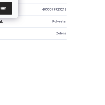
asím
4055579923218
ál
:
Polyester
Zelená