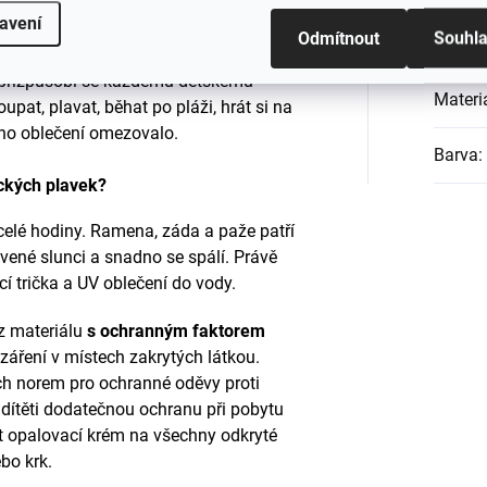
avení
Odmítnout
Souhl
EAN
:
 ze speciálního plavkového materiálu,
přizpůsobí se každému dětskému
Materi
at, plavat, běhat po pláži, hrát si na
y ho oblečení omezovalo.
Barva
:
ických plavek?
 celé hodiny. Ramena, záda a paže patří
tavené slunci a snadno se spálí. Právě
cí trička a UV oblečení do vody.
 z materiálu
s ochranným faktorem
 záření v místech zakrytých látkou.
h norem pro ochranné oděvy proti
dítěti dodatečnou ochranu při pobytu
t opalovací krém na všechny odkryté
ebo krk.