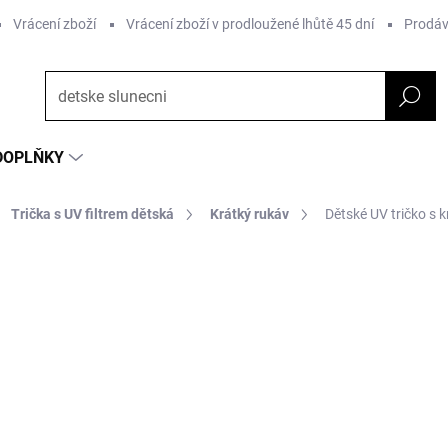
Vrácení zboží
Vrácení zboží v prodloužené lhůtě 45 dní
Prodáv
DOPLŇKY
Trička s UV filtrem dětská
Krátký rukáv
Dětské UV tričko s
NAČKA:
MIKK-LINE
872 Kč
610 Kč
Měrná
ZVOLTE VARIANTU
cena:
Barva