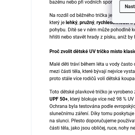
bazénu nebo při vodních sportech.
Nast
Na rozdíl od běžného trička je vyrobeno
který je
lehký
,
pružný
,
rychleschnoucí
a 
pohybu. Dítě se v něm může pohodlně koup
hřišti nebo stavět hrady z písku, aniž b
Proč zvolit dětské UV tričko místo klas
Malé děti tráví během léta u vody často
mezi části těla, které bývají nejvíce vys
proto stále více rodičů volí dětská koupa
Toto dětské plavkové tričko je vyrobeno
UPF 50+
, který blokuje více než 98 % UV
Ochrana byla testována podle evropskýc
slunečnímu záření. Díky tomu poskytuje 
na slunci. Přesto doporučujeme používa
části těla, jako jsou obličej, ruce, nohy n