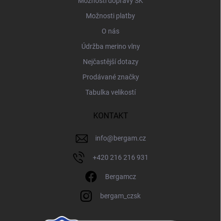
Možnosti dopravy SK
Možnosti platby
O nás
Údržba merino vlny
Nejčastější dotazy
Prodávané značky
Tabulka velikostí
KONTAKT
info
@
bergam.cz
+420 216 216 931
Bergamcz
bergam_czsk