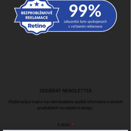
ODEBÍRAT NEWSLETTER
Vložte svůj e-mail a my vám budeme zasílat informace o nových
produktech na našem e-shopu.
E-MAIL