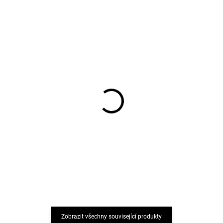
Dětské bambusové
Dětské bambusové
bezešvé ponožky 3 páry
ponožky bezešvé 3 páry
černé Minipop
modré Navy Minipop
242 Kč
242 Kč
Zobrazit všechny související produkty