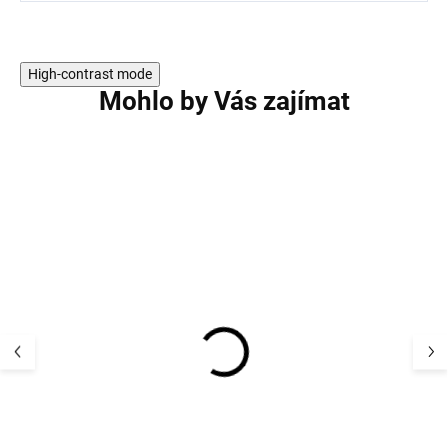
High-contrast mode
Mohlo by Vás zajímat
Dětský UV klobouk
Dětské body z 
flapper plátno UV50+
vlny, bavlny a h