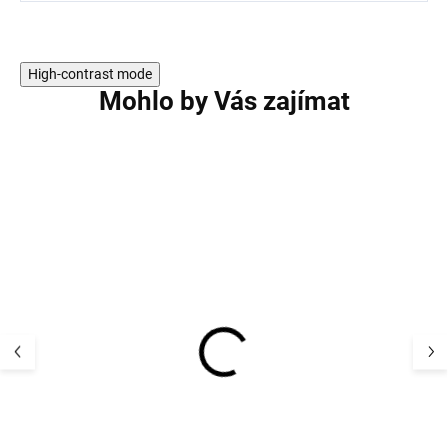
High-contrast mode
Mohlo by Vás zajímat
Dětský UV klobouk
Dětské body z 
flapper plátno UV50+
vlny, bavlny a h