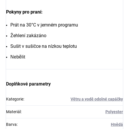
Pokyny pro praní:
Prát na 30°C v jemném programu
Žehlení zakázáno
Sušit v sušičce na nízkou teplotu
Nebělit
Doplňkové parametry
Kategorie
:
Větru a vodě odolné capáčky
Materiál
:
Polyester
Barva
:
Hnědá