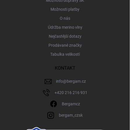
Možnosti dopravy SK
Možnosti platby
O nás
Údržba merino vlny
Nejčastější dotazy
Prodávané značky
Tabulka velikostí
KONTAKT
info
@
bergam.cz
+420 216 216 931
Bergamcz
bergam_czsk