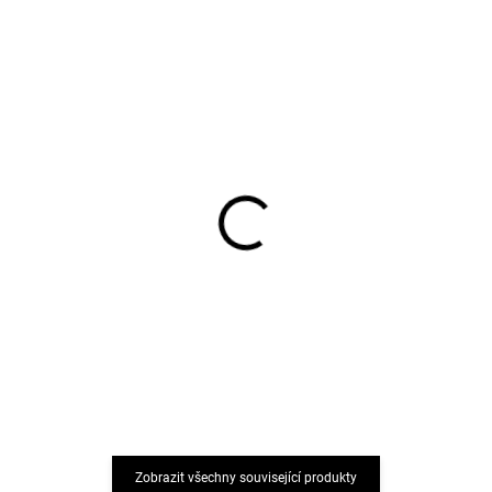
Dětské bambusové
Dětské bambusové
bezešvé ponožky 3 páry
ponožky bezešvé 3 páry
černé Minipop
modré Navy Minipop
242 Kč
242 Kč
Zobrazit všechny související produkty