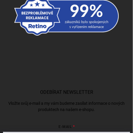
ODEBÍRAT NEWSLETTER
Vložte svůj e-mail a my vám budeme zasílat informace o nových
produktech na našem e-shopu.
E-MAIL