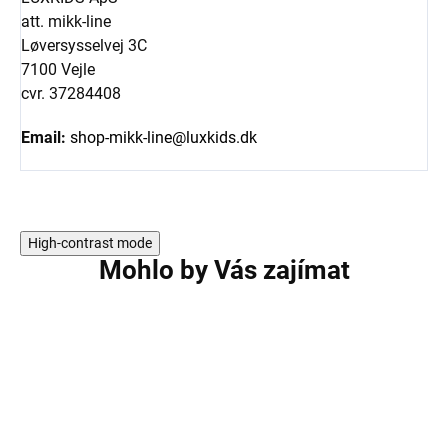
att. mikk-line
Løversysselvej 3C
7100 Vejle
cvr. 37284408
Email:
shop-mikk-line@luxkids.dk
High-contrast mode
Mohlo by Vás zajímat
AKCE
AKCE