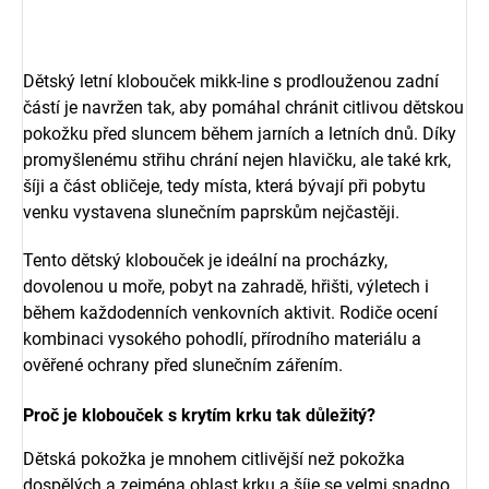
Dětský letní klobouček mikk-line s prodlouženou zadní
částí je navržen tak, aby pomáhal chránit citlivou dětskou
pokožku před sluncem během jarních a letních dnů. Díky
promyšlenému střihu chrání nejen hlavičku, ale také krk,
šíji a část obličeje, tedy místa, která bývají při pobytu
venku vystavena slunečním paprskům nejčastěji.
Tento dětský klobouček je ideální na procházky,
dovolenou u moře, pobyt na zahradě, hřišti, výletech i
během každodenních venkovních aktivit. Rodiče ocení
kombinaci vysokého pohodlí, přírodního materiálu a
ověřené ochrany před slunečním zářením.
Proč je klobouček s krytím krku tak důležitý?
Dětská pokožka je mnohem citlivější než pokožka
dospělých a zejména oblast krku a šíje se velmi snadno