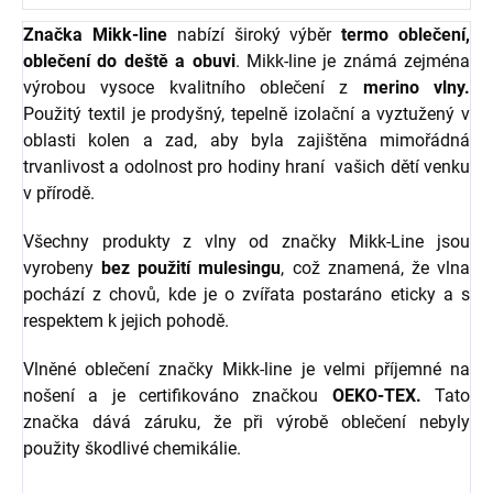
Značka Mikk-line
nabízí široký výběr
termo oblečení,
oblečení do deště a obuvi
. Mikk-line je známá zejména
výrobou vysoce kvalitního oblečení z
merino vlny.
Použitý textil je prodyšný, tepelně izolační a vyztužený v
oblasti kolen a zad, aby byla zajištěna mimořádná
trvanlivost a odolnost pro hodiny hraní vašich dětí venku
v přírodě.
Všechny produkty z vlny od značky Mikk-Line jsou
vyrobeny
bez použití mulesingu
, což znamená, že vlna
pochází z chovů, kde je o zvířata postaráno eticky a s
respektem k jejich pohodě.
Vlněné oblečení značky Mikk-line je velmi příjemné na
nošení a je certifikováno značkou
OEKO-TEX.
Tato
značka dává záruku, že při výrobě oblečení nebyly
použity škodlivé chemikálie.