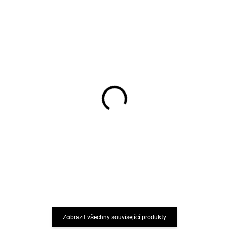
Boty do vody capáčky
Dětský UV overal s
pro děti zelené
dlouhým rukávem růžový
Sterntaler
Geggamoja
349 Kč
968 Kč
Zobrazit všechny související produkty