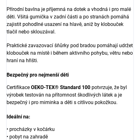
Přírodní bavlna je příjemná na dotek a vhodná i pro malé
děti. Všitá gumička v zadní části a po stranách pomáhá
zajistit pohodlné usazení na hlavě, aniž by klobouček
tlačil nebo sklouzával.
Praktické zavazovací šňůrky pod bradou pomáhají udržet
klobouček na místě i během aktivního pohybu, větru nebo
hraní na hřišti.
Bezpečný pro nejmenší děti
Certifikace
OEKO-TEX® Standard 100
potvrzuje, že byl
výrobek testován na přítomnost škodlivých látek a je
bezpečný i pro miminka a děti s citlivou pokožkou.
Ideální na:
• procházky v kočárku
• pobyt na zahradě