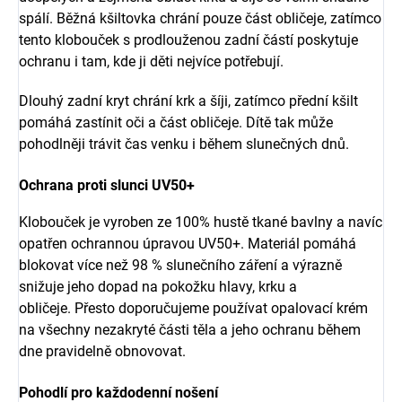
spálí. Běžná kšiltovka chrání pouze část obličeje, zatímco
tento klobouček s prodlouženou zadní částí poskytuje
ochranu i tam, kde ji děti nejvíce potřebují.
Dlouhý zadní kryt chrání krk a šíji, zatímco přední kšilt
pomáhá zastínit oči a část obličeje. Dítě tak může
pohodlněji trávit čas venku i během slunečných dnů.
Ochrana proti slunci UV50+
Klobouček je vyroben ze 100% hustě tkané bavlny a navíc
opatřen ochrannou úpravou UV50+. Materiál pomáhá
blokovat více než 98 % slunečního záření a výrazně
snižuje jeho dopad na pokožku hlavy, krku a
obličeje. Přesto doporučujeme používat opalovací krém
na všechny nezakryté části těla a jeho ochranu během
dne pravidelně obnovovat.
Pohodlí pro každodenní nošení