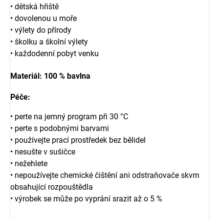
• dětská hřiště
• dovolenou u moře
• výlety do přírody
• školku a školní výlety
• každodenní pobyt venku
Materiál:
100 % bavlna
Péče:
• perte na jemný program při 30 °C
• perte s podobnými barvami
• používejte prací prostředek bez bělidel
• nesušte v sušičce
• nežehlete
• nepoužívejte chemické čištění ani odstraňovače skvrn
obsahující rozpouštědla
• výrobek se může po vyprání srazit až o 5 %