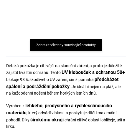
dlouhým rukávem růžový
dlouhým rukávem Blue
Geggamoja
Geggamoja
968 Kč
968 Kč
Zobrazit všechny související produkty
Dětská pokožka je citlivější na sluneční záření, a proto je důležité
UV klobouček s ochranou 50+
zajistit kvalitní ochranu. Tento
předcházet
blokuje 98 % škodlivého UV záření, čímž pomáhá
spálení a podráždění pokožky
. Je ideální nejen na pláž, ale i
na každodenní nošení během horkých letních dnů.
lehkého, prodyšného a rychleschnoucího
Vyroben z
materiálu
, který odvádí vlhkost a poskytuje dítěti maximální
širokému okraji
pohodlí. Díky
chrání citlivé oblasti obličeje, uší a
krku.