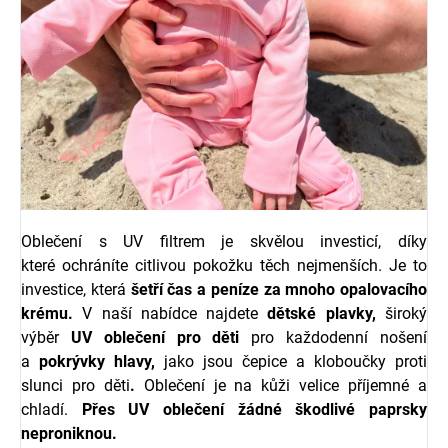
Oblečení s UV filtrem je skvělou investicí, díky
které ochráníte citlivou pokožku těch nejmenších. Je to
investice, která
šetří čas a peníze za mnoho opalovacího
krému.
V naší nabídce najdete
dětské
plavky,
široký
výběr
UV oblečení pro děti
pro každodenní nošení
a
pokrývky hlavy,
jako jsou čepice a kloboučky proti
slunci pro děti
.
Oblečení je na kůži velice příjemné a
chladí.
Přes UV oblečení žádné škodlivé paprsky
neproniknou.