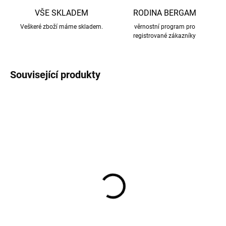
VŠE SKLADEM
RODINA BERGAM
Veškeré zboží máme skladem.
věrnostní program pro
registrované zákazníky
Související produkty
Dětský UV overal s
Dětský UV overal s