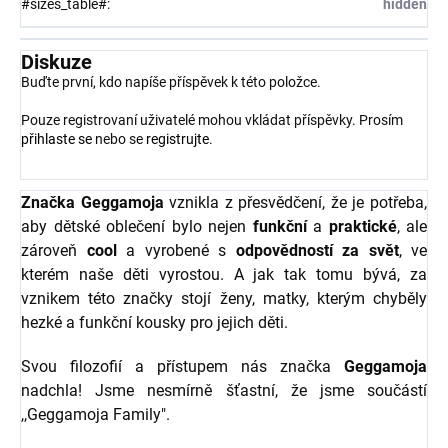
#sizes_table#
:
hidden
Diskuze
Buďte první, kdo napíše příspěvek k této položce.
Pouze registrovaní uživatelé mohou vkládat příspěvky. Prosím
přihlaste se
nebo se
registrujte
.
Značka Geggamoja
vznikla z přesvědčení, že je potřeba,
aby dětské oblečení bylo nejen
funkční
a
praktické
, ale
zároveň
cool
a vyrobené s
odpovědností za svět
, ve
kterém naše děti vyrostou. A jak tak tomu bývá, za
vznikem této značky stojí ženy, matky, kterým chyběly
hezké a funkční kousky pro jejich děti.
Svou filozofií a přístupem nás značka
Geggamoja
nadchla! Jsme nesmírně šťastní, že jsme součástí
,,Geggamoja Family".