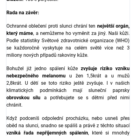
Rada na závěr:
Ochranné oblečení proti slunci chrání ten
největší orgán,
který máme
, a nemůžeme ho vyměnit za jiný. Naši kůži.
Podle statistiky Světové zdravotnické organizace (WHO)
se každoročně vyskytuje na celém světě více než 3
miliony nových případů rakoviny kůže.
Bohužel již jedno spálení kůže
zvyšuje riziko vzniku
nebezpečného melanomu
u žen 1,5krát a u mužů
2,8krát. U dětí se toto riziko ještě zvyšuje. I v našich
klimatických podmínkách mají sluneční paprsky
obrovskou sílu
a potřebujete se s dětmi před nimi
chránit.
Když podceníš odpolední procházku, nebo usneš přes
oběd na slunci, snadno se spálíš a právě z těchto situací
vzniká řada nepříjemných spálenin
, které si mnohdy