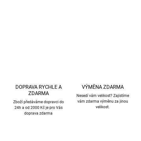
příjemně se nosí po celý den
-
Ideální na léto
– perfektní do vody, na dovolenou, výlety,
hřiště i každodenní nošení
DETAILNÍ INFORMACE
ZEPTAT SE
HLÍDAT
DOPRAVA RYCHLE A
VÝMĚNA ZDARMA
ZDARMA
Nesedí vám velikost? Zajistíme
vám zdarma výměnu za jinou
Zboží předáváme dopravci do
velikost.
24h a od 2000 Kč je pro Vás
doprava zdarma