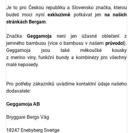
Je to pro Českou republiku a Slovensko značka, kterou
budeš moci nyní
exkluzivně
potkávat jen
na našich
stránkách Bergam
.
Značka
Geggamoja
není jen úžasné oblečení z
jemného bambusu (více o bambusu v našem
průvodci
).
Geggamoja jsou také měkoučké kousky
z merino vlny, funkční bundy a kombinézy pro všechny
malé neposedy.
Pro potřeby zákazníků uvádíme kontaktní údaje našeho
dodavatele:
Geggamoja AB
Bryggare Bergs Väg
18247 Enebyberg Sverige