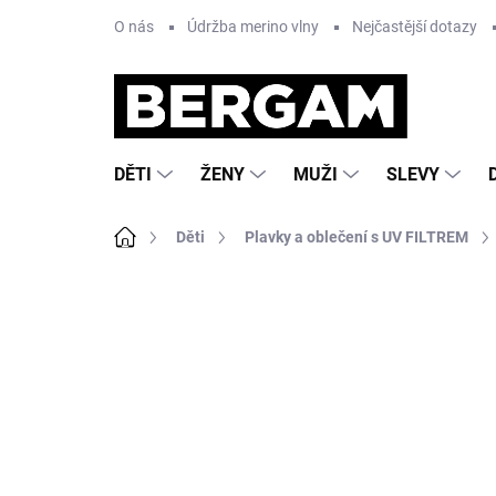
Přejít
O nás
Údržba merino vlny
Nejčastější dotazy
na
obsah
DĚTI
ŽENY
MUŽI
SLEVY
Domů
Děti
Plavky a oblečení s UV FILTREM
2 hodnocení
Podrobnosti hodnocení
ZNA