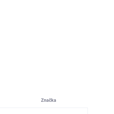
ti
Dětský UV klobouk s
ja
kšiltem proti slunci
modrý Geggamoja
653 Kč
Značka