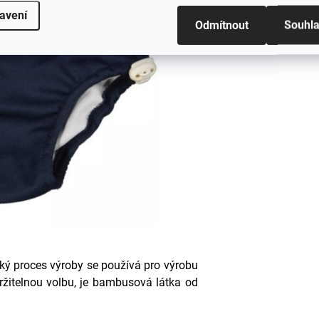
avení
Odmítnout
Souhl
jaký proces výroby se používá pro výrobu
ržitelnou volbu, je bambusová látka od