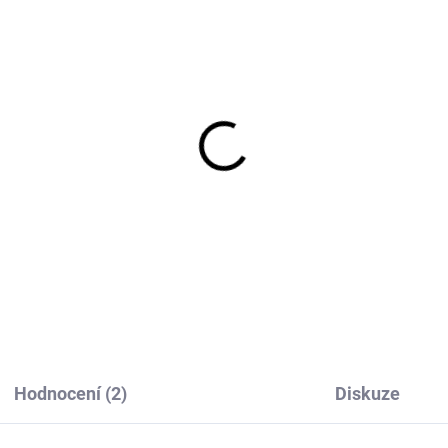
tský UV klobouk s
Dětský UV klobouk pro
ltem proti slunci
slunci modrý Geggamo
žový Geggamoja
653 Kč
653 Kč
Hodnocení (2)
Diskuze