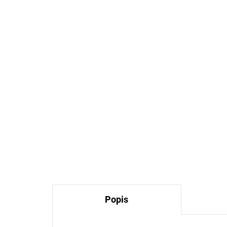
Dětský UV klobouk proti
Dě
slunci růžový Geggamoja
kši
rů
653 Kč
Popis