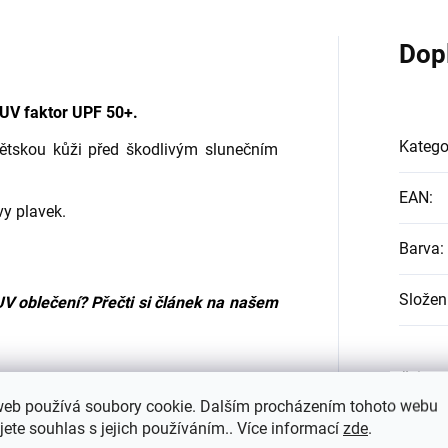
Dop
UV faktor UPF 50+
.
Katego
dětskou kůži před škodlivým slunečním
EAN
:
vy plavek.
Barva
:
Složen
UV oblečení? Přečti si
článek na našem
#sizes
web používá soubory cookie. Dalším procházením tohoto webu
jete souhlas s jejich používáním.. Více informací
zde
.