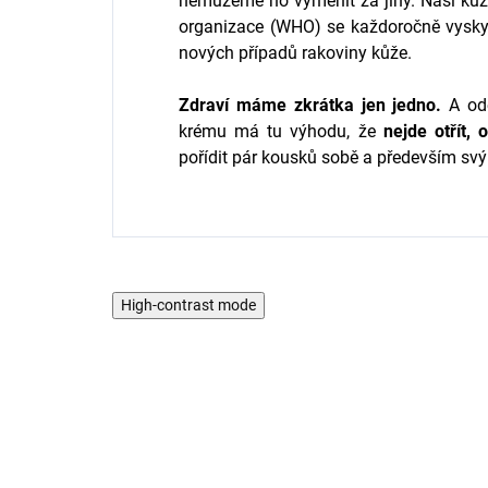
nemůžeme ho vyměnit za jiný. Naši kůži
organizace (WHO) se každoročně vyskyt
nových případů rakoviny kůže.
Zdraví máme zkrátka jen jedno.
A odě
krému má tu výhodu, že
nejde otřít,
pořídit pár kousků sobě a především s
High-contrast mode
AKCE