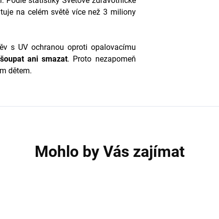
. Podle statistiky Světové zdravotnické
uje na celém světě více než 3 miliony
v s UV ochranou oproti opalovacímu
 ošoupat ani smazat
. Proto nezapomeň
vým dětem.
Mohlo by Vás zajímat