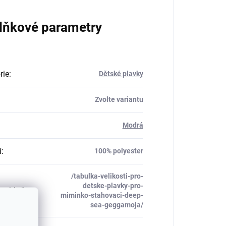
lňkové parametry
rie
:
Dětské plavky
Zvolte variantu
Modrá
í
:
100% polyester
/tabulka-velikosti-pro-
detske-plavky-pro-
_table#
:
miminko-stahovaci-deep-
sea-geggamoja/