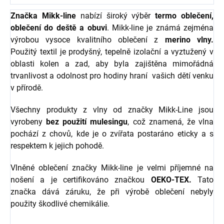
Značka Mikk-line
nabízí široký výběr
termo oblečení,
oblečení do deště a obuvi
. Mikk-line je známá zejména
výrobou vysoce kvalitního oblečení z
merino vlny.
Použitý textil je prodyšný, tepelně izolační a vyztužený v
oblasti kolen a zad, aby byla zajištěna mimořádná
trvanlivost a odolnost pro hodiny hraní vašich dětí venku
v přírodě.
Všechny produkty z vlny od značky Mikk-Line jsou
vyrobeny
bez použití mulesingu
, což znamená, že vlna
pochází z chovů, kde je o zvířata postaráno eticky a s
respektem k jejich pohodě.
Vlněné oblečení značky Mikk-line je velmi příjemné na
nošení a je certifikováno značkou
OEKO-TEX.
Tato
značka dává záruku, že při výrobě oblečení nebyly
použity škodlivé chemikálie.