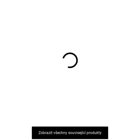
Boty do vody capáčky
Dětský UV overal s
pro děti zelené
dlouhým rukávem růžový
Sterntaler
Geggamoja
349 Kč
968 Kč
Zobrazit všechny související produkty