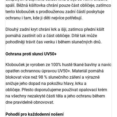
spálí. Běžná kšiltovka chrání pouze část obličeje, zatímco
tento klobouček s prodlouženou zadní částí poskytuje
ochranu i tam, kde ji děti nejvíce potřebují.
Dlouhý zadní kryt chrání krk a šíji, zatímco přední kšilt
pomáhá zastínit oči a část obličeje. Dítě tak může
pohodlněji trávit čas venku i během slunečných dnů.
Ochrana proti slunci UV50+
Klobouček je vyroben ze 100% hustě tkané bavlny a navíc
opatřen ochrannou úpravou UV50+. Materiál pomáhá
blokovat více než 98 % slunečního záření a výrazně
snižuje jeho dopad na pokožku hlavy, krku a
obličeje. Přesto doporučujeme používat opalovací krém
na všechny nezakryté části těla a jeho ochranu během
dne pravidelně obnovovat.
Pohodlí pro každodenní nošení