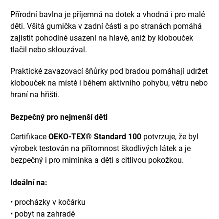
Přírodní bavlna je příjemná na dotek a vhodná i pro malé
děti. Všitá gumička v zadní části a po stranách pomáhá
zajistit pohodlné usazení na hlavě, aniž by klobouček
tlačil nebo sklouzával.
Praktické zavazovací šňůrky pod bradou pomáhají udržet
klobouček na místě i během aktivního pohybu, větru nebo
hraní na hřišti.
Bezpečný pro nejmenší děti
Certifikace
OEKO-TEX® Standard 100
potvrzuje, že byl
výrobek testován na přítomnost škodlivých látek a je
bezpečný i pro miminka a děti s citlivou pokožkou.
Ideální na:
• procházky v kočárku
• pobyt na zahradě