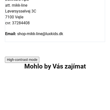
att. mikk-line
Løversysselvej 3C
7100 Vejle
cvr. 37284408
Email:
shop-mikk-line@luxkids.dk
High-contrast mode
Mohlo by Vás zajímat
AKCE
AKCE