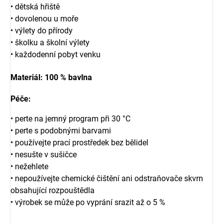
• dětská hřiště
• dovolenou u moře
• výlety do přírody
• školku a školní výlety
• každodenní pobyt venku
Materiál:
100 % bavlna
Péče:
• perte na jemný program při 30 °C
• perte s podobnými barvami
• používejte prací prostředek bez bělidel
• nesušte v sušičce
• nežehlete
• nepoužívejte chemické čištění ani odstraňovače skvrn
obsahující rozpouštědla
• výrobek se může po vyprání srazit až o 5 %