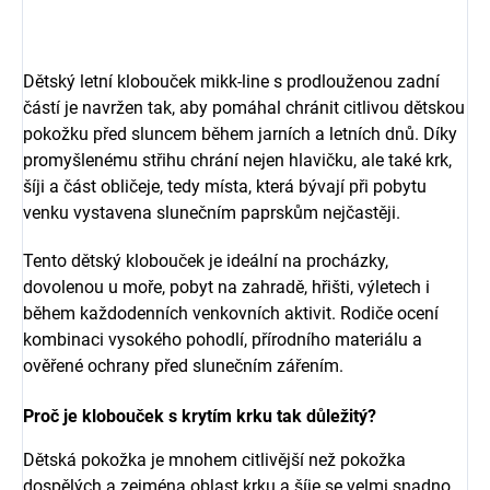
Dětský letní klobouček mikk-line s prodlouženou zadní
částí je navržen tak, aby pomáhal chránit citlivou dětskou
pokožku před sluncem během jarních a letních dnů. Díky
promyšlenému střihu chrání nejen hlavičku, ale také krk,
šíji a část obličeje, tedy místa, která bývají při pobytu
venku vystavena slunečním paprskům nejčastěji.
Tento dětský klobouček je ideální na procházky,
dovolenou u moře, pobyt na zahradě, hřišti, výletech i
během každodenních venkovních aktivit. Rodiče ocení
kombinaci vysokého pohodlí, přírodního materiálu a
ověřené ochrany před slunečním zářením.
Proč je klobouček s krytím krku tak důležitý?
Dětská pokožka je mnohem citlivější než pokožka
dospělých a zejména oblast krku a šíje se velmi snadno