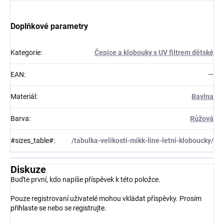
Doplňkové parametry
Kategorie
:
Čepice a klobouky s UV filtrem dětské
EAN
:
—
Materiál
:
Bavlna
Barva
:
Růžová
#sizes_table#
:
/tabulka-velikosti-mikk-line-letni-kloboucky/
Diskuze
Buďte první, kdo napíše příspěvek k této položce.
Pouze registrovaní uživatelé mohou vkládat příspěvky. Prosím
přihlaste se
nebo se
registrujte
.