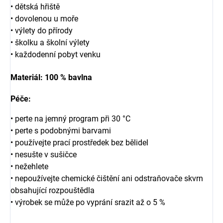
• dětská hřiště
• dovolenou u moře
• výlety do přírody
• školku a školní výlety
• každodenní pobyt venku
Materiál:
100 % bavlna
Péče:
• perte na jemný program při 30 °C
• perte s podobnými barvami
• používejte prací prostředek bez bělidel
• nesušte v sušičce
• nežehlete
• nepoužívejte chemické čištění ani odstraňovače skvrn
obsahující rozpouštědla
• výrobek se může po vyprání srazit až o 5 %