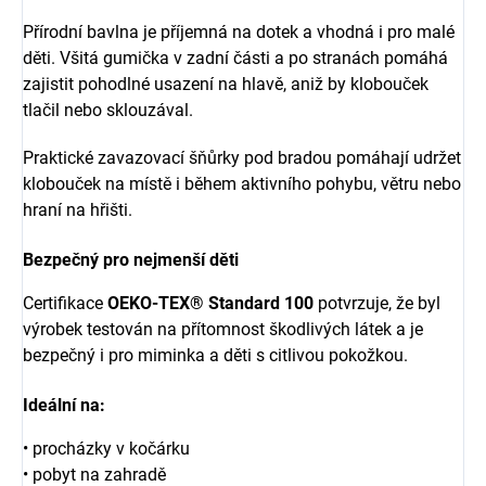
Přírodní bavlna je příjemná na dotek a vhodná i pro malé
děti. Všitá gumička v zadní části a po stranách pomáhá
zajistit pohodlné usazení na hlavě, aniž by klobouček
tlačil nebo sklouzával.
Praktické zavazovací šňůrky pod bradou pomáhají udržet
klobouček na místě i během aktivního pohybu, větru nebo
hraní na hřišti.
Bezpečný pro nejmenší děti
Certifikace
OEKO-TEX® Standard 100
potvrzuje, že byl
výrobek testován na přítomnost škodlivých látek a je
bezpečný i pro miminka a děti s citlivou pokožkou.
Ideální na:
• procházky v kočárku
• pobyt na zahradě