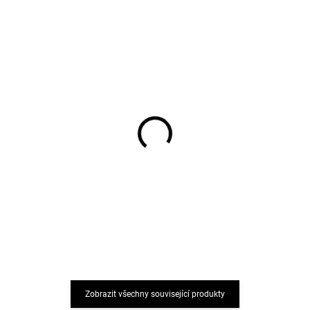
Boty do vody capáčky
Dětský UV overal s
pro děti zelené
dlouhým rukávem růžový
Sterntaler
Geggamoja
349 Kč
968 Kč
Zobrazit všechny související produkty