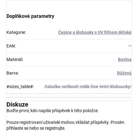
Doplňkové parametry
Kategorie
:
Čepice a klobouky s UV filtrem dětské
EAN
:
—
Materiál
:
Bavlna
Barva
:
Růžová
#sizes_table#
:
/tabulka-velikosti-mikk-line-letni-kloboucky/
Diskuze
Buďte první, kdo napíše příspěvek k této položce.
Pouze registrovaní uživatelé mohou vkládat příspěvky. Prosím
přihlaste se
nebo se
registrujte
.