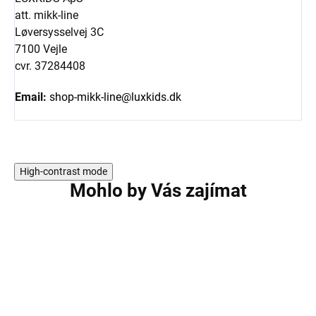
att. mikk-line
Løversysselvej 3C
7100 Vejle
cvr. 37284408
Email:
shop-mikk-line@luxkids.dk
High-contrast mode
Mohlo by Vás zajímat
AKCE
AKCE