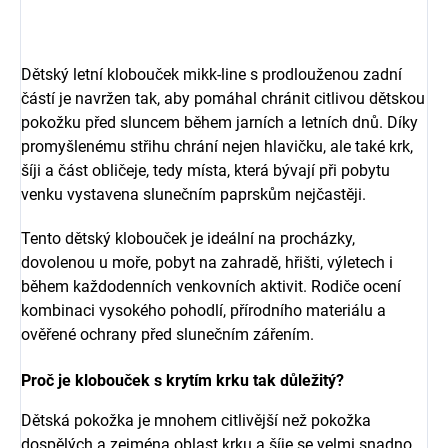
Dětský letní klobouček mikk-line s prodlouženou zadní
částí je navržen tak, aby pomáhal chránit citlivou dětskou
pokožku před sluncem během jarních a letních dnů. Díky
promyšlenému střihu chrání nejen hlavičku, ale také krk,
šíji a část obličeje, tedy místa, která bývají při pobytu
venku vystavena slunečním paprskům nejčastěji.
Tento dětský klobouček je ideální na procházky,
dovolenou u moře, pobyt na zahradě, hřišti, výletech i
během každodenních venkovních aktivit. Rodiče ocení
kombinaci vysokého pohodlí, přírodního materiálu a
ověřené ochrany před slunečním zářením.
Proč je klobouček s krytím krku tak důležitý?
Dětská pokožka je mnohem citlivější než pokožka
dospělých a zejména oblast krku a šíje se velmi snadno