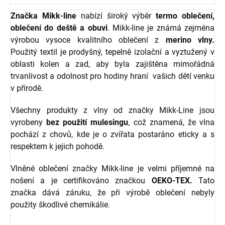
Značka Mikk-line
nabízí široký výběr
termo oblečení,
oblečení do deště a obuvi
. Mikk-line je známá zejména
výrobou vysoce kvalitního oblečení z
merino vlny.
Použitý textil je prodyšný, tepelně izolační a vyztužený v
oblasti kolen a zad, aby byla zajištěna mimořádná
trvanlivost a odolnost pro hodiny hraní vašich dětí venku
v přírodě.
Všechny produkty z vlny od značky Mikk-Line jsou
vyrobeny
bez použití mulesingu
, což znamená, že vlna
pochází z chovů, kde je o zvířata postaráno eticky a s
respektem k jejich pohodě.
Vlněné oblečení značky Mikk-line je velmi příjemné na
nošení a je certifikováno značkou
OEKO-TEX.
Tato
značka dává záruku, že při výrobě oblečení nebyly
použity škodlivé chemikálie.