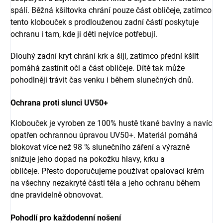
spálí. Běžná kšiltovka chrání pouze část obličeje, zatímco
tento klobouček s prodlouženou zadní částí poskytuje
ochranu i tam, kde ji děti nejvíce potřebují.
Dlouhý zadní kryt chrání krk a šíji, zatímco přední kšilt
pomáhá zastínit oči a část obličeje. Dítě tak může
pohodlněji trávit čas venku i během slunečných dnů.
Ochrana proti slunci UV50+
Klobouček je vyroben ze 100% hustě tkané bavlny a navíc
opatřen ochrannou úpravou UV50+. Materiál pomáhá
blokovat více než 98 % slunečního záření a výrazně
snižuje jeho dopad na pokožku hlavy, krku a
obličeje. Přesto doporučujeme používat opalovací krém
na všechny nezakryté části těla a jeho ochranu během
dne pravidelně obnovovat.
Pohodlí pro každodenní nošení