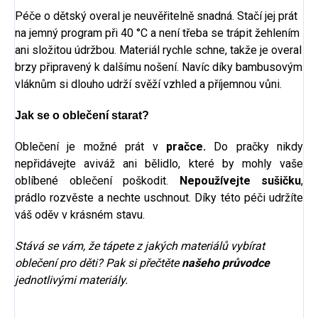
Péče o dětský overal je neuvěřitelně snadná. Stačí jej prát
na jemný program při 40 °C a není třeba se trápit žehlením
ani složitou údržbou. Materiál rychle schne, takže je overal
brzy připravený k dalšímu nošení. Navíc díky bambusovým
vláknům si dlouho udrží svěží vzhled a příjemnou vůni.
Jak se o oblečení starat?
Oblečení je možné prát v
pračce.
Do pračky nikdy
nepřidávejte aviváž ani bělidlo, které by mohly vaše
oblíbené oblečení poškodit.
Nepoužívejte sušičku
,
prádlo rozvěste a nechte uschnout. Díky této péči udržíte
váš oděv v krásném stavu.
Stává se vám, že tápete z jakých materiálů vybírat
oblečení pro děti? Pak si přečtěte
našeho průvodce
jednotlivými materiály.