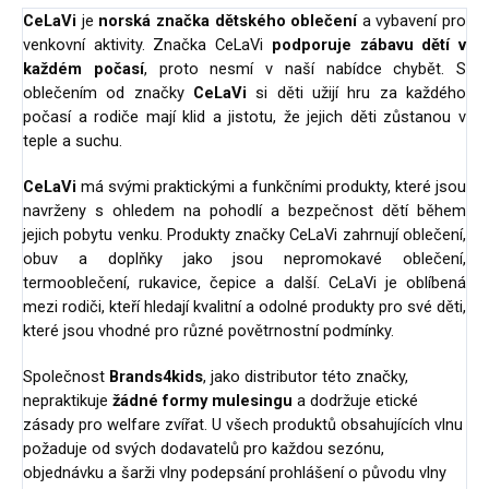
CeLaVi
je
norská značka dětského oblečení
a vybavení pro
venkovní aktivity. Značka CeLaVi
podporuje zábavu dětí v
každém počasí
, proto nesmí v naší nabídce chybět. S
oblečením od značky
CeLaVi
si děti užijí hru za každého
počasí a rodiče mají klid a jistotu, že jejich děti zůstanou v
teple a suchu.
CeLaVi
má svými praktickými a funkčními produkty, které jsou
navrženy s ohledem na pohodlí a bezpečnost dětí během
jejich pobytu venku. Produkty značky CeLaVi zahrnují oblečení,
obuv a doplňky jako jsou nepromokavé oblečení,
termooblečení, rukavice, čepice a další. CeLaVi je oblíbená
mezi rodiči, kteří hledají kvalitní a odolné produkty pro své děti,
které jsou vhodné pro různé povětrnostní podmínky.
Společnost
Brands4kids
, jako distributor této značky,
nepraktikuje
žádné formy mulesingu
a dodržuje etické
zásady pro welfare zvířat.
U všech produktů obsahujících vlnu
požaduje od svých dodavatelů pro každou sezónu,
objednávku a šarži vlny podepsání prohlášení o původu vlny