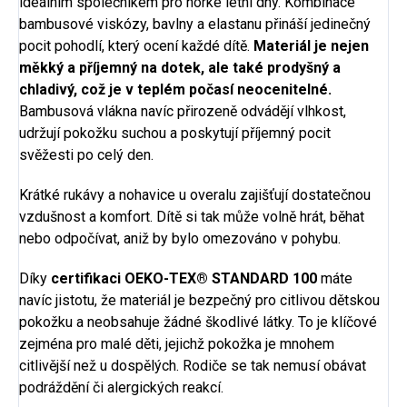
ideálním společníkem pro horké letní dny. Kombinace
bambusové viskózy, bavlny a elastanu přináší jedinečný
pocit pohodlí, který ocení každé dítě.
Materiál je nejen
měkký a příjemný na dotek, ale také prodyšný a
chladivý, což je v teplém počasí neocenitelné.
Bambusová vlákna navíc přirozeně odvádějí vlhkost,
udržují pokožku suchou a poskytují příjemný pocit
svěžesti po celý den.
Krátké rukávy a nohavice u overalu zajišťují dostatečnou
vzdušnost a komfort. Dítě si tak může volně hrát, běhat
nebo odpočívat, aniž by bylo omezováno v pohybu.
Díky
certifikaci OEKO-TEX® STANDARD 100
máte
navíc jistotu, že materiál je bezpečný pro citlivou dětskou
pokožku a neobsahuje žádné škodlivé látky. To je klíčové
zejména pro malé děti, jejichž pokožka je mnohem
citlivější než u dospělých. Rodiče se tak nemusí obávat
podráždění či alergických reakcí.