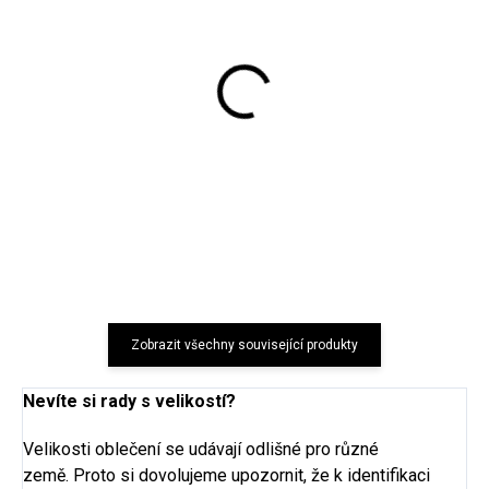
Prací gel na vlnu a
Dětské merino ponožky
jemné prádlo levandule
Trille SAFA šedé
1 l Greenatural
177 Kč
194 Kč
Zobrazit všechny související produkty
Nevíte si rady s velikostí?
Velikosti oblečení se udávají odlišné pro různé
země. Proto si dovolujeme upozornit, že k identifikaci