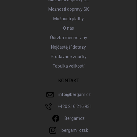
Možnosti dopravy SK
Možnosti platby
O nás
Údržba merino vlny
Nejčastější dotazy
Prodávané značky
Tabulka velikostí
KONTAKT
info
@
bergam.cz
+420 216 216 931
Bergamcz
bergam_czsk