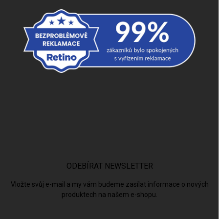
ODEBÍRAT NEWSLETTER
Vložte svůj e-mail a my vám budeme zasílat informace o nových
produktech na našem e-shopu.