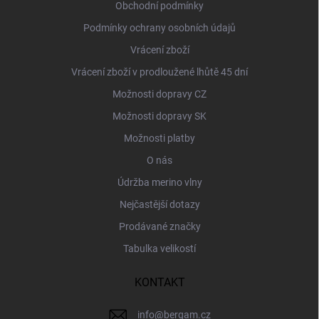
í
Obchodní podmínky
Podmínky ochrany osobních údajů
Vrácení zboží
Vrácení zboží v prodloužené lhůtě 45 dní
Možnosti dopravy CZ
Možnosti dopravy SK
Možnosti platby
O nás
Údržba merino vlny
Nejčastější dotazy
Prodávané značky
Tabulka velikostí
KONTAKT
info
@
bergam.cz