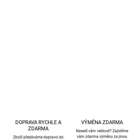
Snadná údržba
– Lze mýt v myčce nádobí, dlouhá
životnost.
Nevhodné do mikrovlnky
– Doporučeno pouze pro
servírování vlažných nápojů.
Zaujal vás tento veselý motiv? Podívejte se na
další
produkty ve stejném designu
a vytvořte dokonalou sadu
pro vaše děti.
DETAILNÍ INFORMACE
ZEPTAT SE
HLÍDAT
DOPRAVA RYCHLE A
VÝMĚNA ZDARMA
ZDARMA
Nesedí vám velikost? Zajistíme
vám zdarma výměnu za jinou
Zboží předáváme dopravci do