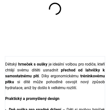
Dětský batůžek pro
nejmenší oslík Emmi 5L
Sterntaler
377 Kč
Dětský
hrneček s oušky
je ideální volbou pro rodiče, kteří
chtějí svému dítěti usnadnit
přechod od lahvičky k
samostatnému pití
. Díky ergonomickému
tréninkovému
pítku
si dítě může pohodlně osvojit nový způsob
hydratace, aniž by došlo k velkému rozlití.
Praktický a promyšlený design
Dvě ouška pro snadné držení
– Děti si mohou hrníček