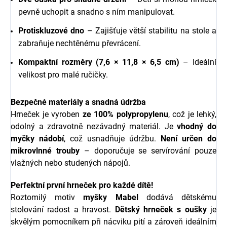
pevně uchopit a snadno s ním manipulovat.
Protiskluzové dno
– Zajišťuje větší stabilitu na stole a
zabraňuje nechtěnému převrácení.
Kompaktní rozměry (7,6 × 11,8 × 6,5 cm)
– Ideální
velikost pro malé ručičky.
Bezpečné materiály a snadná údržba
Hrneček je vyroben
ze 100% polypropylenu
, což je lehký,
odolný a zdravotně nezávadný materiál. Je
vhodný do
myčky nádobí
, což usnadňuje údržbu.
Není určen do
mikrovlnné trouby
– doporučuje se servírování pouze
vlažných nebo studených nápojů.
Perfektní první hrneček pro každé dítě!
Roztomilý motiv
myšky Mabel
dodává dětskému
stolování radost a hravost.
Dětský hrneček s oušky
je
skvělým pomocníkem při nácviku pití a zároveň ideálním