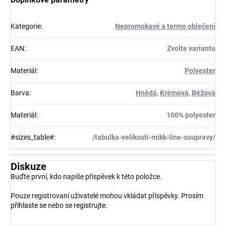
Kategorie
:
Nepromokavé a termo oblečení
EAN
:
Zvolte variantu
Materiál
:
Polyester
Barva
:
Hnědá
,
Krémová
,
Béžová
Materiál
:
100% polyester
#sizes_table#
:
/tabulka-velikosti-mikk-line-soupravy/
Diskuze
Buďte první, kdo napíše příspěvek k této položce.
Pouze registrovaní uživatelé mohou vkládat příspěvky. Prosím
přihlaste se
nebo se
registrujte
.