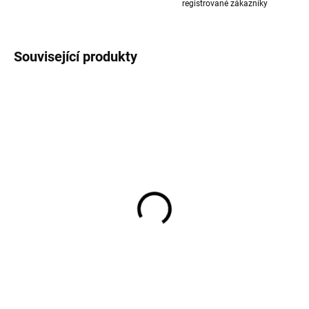
registrované zákazníky
Související produkty
Dva páry merino
Dva páry merino
ponožek Arizona s
ponožek Arizona s
vlněným froté
vlněným froté
šedá/modrá SAFA
šedá/růžová SAFA
266 Kč
266 Kč