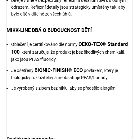
Dítě je v tmě v bezpečí díky reflexním detailům 3M s dlouhým
odrazem. Reflexní detaily jsou strategicky umístěny tak, aby
bylo dítě viditelné ze všech úhlů.
MIKK-LINE DBÁ O BUDOUCNOST DĚTÍ
OEKO-TEX® Standard
Oblečení je certifikováno dle normy
100
, která zaručuje, že produkt je bez škodlivých chemikálií,
jako jsou PFAS/fluoridy.
BIONIC-FINISH® ECO
Je ošetřený
povlakem, který je
biologicky rozložitelný a neobsahuje PFAS/fluoridy.
Je vyrobený s zipem bez niklu, aby se předešlo alergiím.
Doplňkové parametry