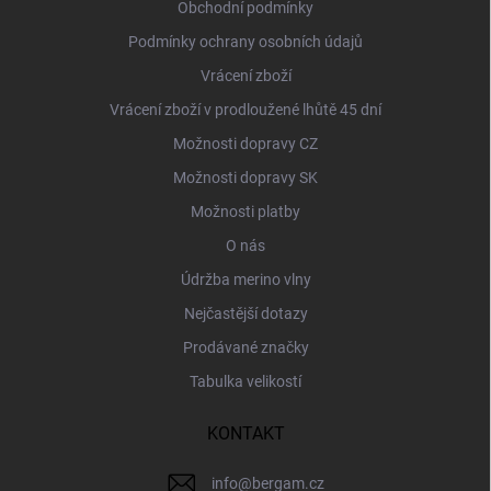
í
Obchodní podmínky
Podmínky ochrany osobních údajů
Vrácení zboží
Vrácení zboží v prodloužené lhůtě 45 dní
Možnosti dopravy CZ
Možnosti dopravy SK
Možnosti platby
O nás
Údržba merino vlny
Nejčastější dotazy
Prodávané značky
Tabulka velikostí
KONTAKT
info
@
bergam.cz