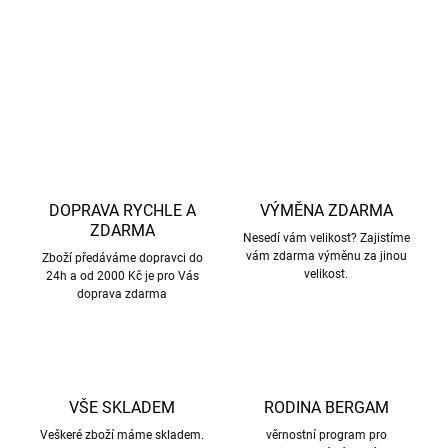
DETAILNÍ INFORMACE
ZEPTAT SE
HLÍDAT
DOPRAVA RYCHLE A
VÝMĚNA ZDARMA
ZDARMA
Nesedí vám velikost? Zajistíme
vám zdarma výměnu za jinou
Zboží předáváme dopravci do
velikost.
24h a od 2000 Kč je pro Vás
doprava zdarma
VŠE SKLADEM
RODINA BERGAM
Veškeré zboží máme skladem.
věrnostní program pro