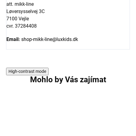
att. mikk-line
Løversysselvej 3C
7100 Vejle
cvr. 37284408
Email:
shop-mikk-line@luxkids.dk
High-contrast mode
Mohlo by Vás zajímat
AKCE