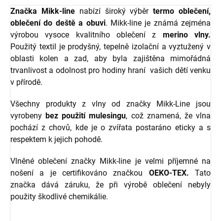
Značka Mikk-line
nabízí široký výběr
termo oblečení,
oblečení do deště a obuvi
. Mikk-line je známá zejména
výrobou vysoce kvalitního oblečení z
merino vlny.
Použitý textil je prodyšný, tepelně izolační a vyztužený v
oblasti kolen a zad, aby byla zajištěna mimořádná
trvanlivost a odolnost pro hodiny hraní vašich dětí venku
v přírodě.
Všechny produkty z vlny od značky Mikk-Line jsou
vyrobeny
bez použití mulesingu
, což znamená, že vlna
pochází z chovů, kde je o zvířata postaráno eticky a s
respektem k jejich pohodě.
Vlněné oblečení značky Mikk-line je velmi příjemné na
nošení a je certifikováno značkou
OEKO-TEX.
Tato
značka dává záruku, že při výrobě oblečení nebyly
použity škodlivé chemikálie.