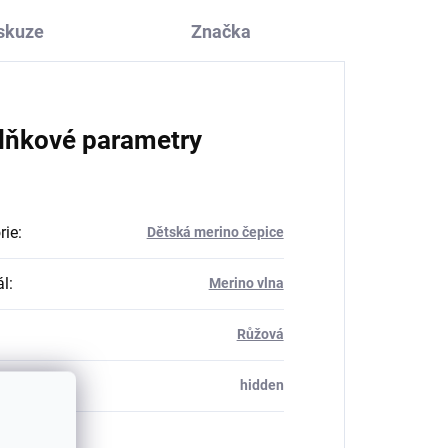
skuze
Značka
lňkové parametry
rie
:
Dětská merino čepice
ál
:
Merino vlna
Růžová
_table#
:
hidden