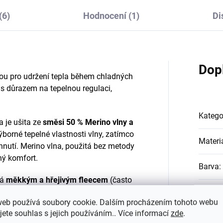
(6)
Hodnocení (1)
Di
Dop
bou pro udržení tepla během chladných
s důrazem na tepelnou regulaci,
Katego
a je ušita ze
směsi 50 % Merino vlny a
ýborné tepelné vlastnosti vlny, zatímco
Materi
chnutí. Merino vlna, použitá bez metody
ný komfort.
Barva
:
tá
měkkým a hřejivým fleecem
(často
ato podšívka je příjemná k pokožce,
#sizes
web používá soubory cookie. Dalším procházením tohoto webu
stvu tepla. Klíčovým prvkem jsou
jete souhlas s jejich používáním.. Více informací
zde
.
ka)
v oblasti uší, které spolehlivě chrání