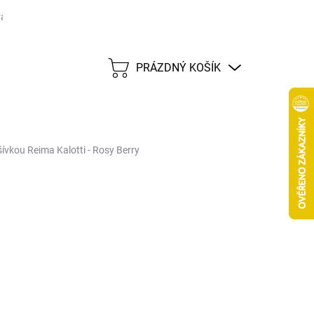
ané značky
Tabulka velikostí
Možnosti dopravy CZ
Možnost
PRÁZDNÝ KOŠÍK
NÁKUPNÍ
KOŠÍK
šívkou Reima Kalotti - Rosy Berry
94 Kč