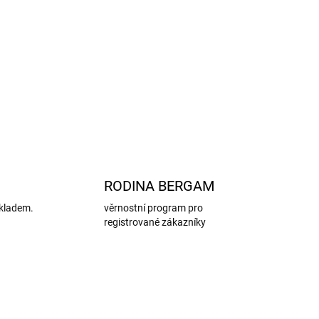
na udržitelným způsobem (RWS – Responsible
 pro batolata, předškoláky i školáky.
ZEPTAT SE
HLÍDAT
RODINA BERGAM
kladem.
věrnostní program pro
registrované zákazníky