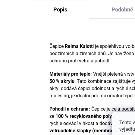
Popis
Podobné 
Čepice
Reima Kalotti
je spolehlivou vol
podzimních a zimních dnů. Je navržena 
ochranu proti větru a pohodlí.
Materiály pro teplo:
Vnější pletená vrstv
50 % akrylu
. Tato kombinace zajišťuje v
akryl dodává čepici odolnost a rychlé s
mulesing, je ideální pro maximální tepel
Pohodlí a ochrana:
Čepice je celá podši
ze
100 % recyklovaného polyesteru
). T
Tento 
rychle odvádí vlhkost a dodává extra vr
vyjadřu
větruodolné klapky (membránová vlož