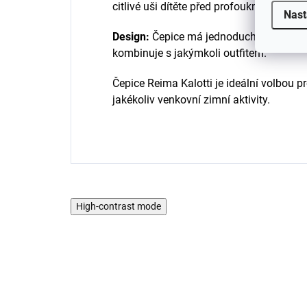
citlivé uši dítěte před profouknutím i ve
Nast
Design:
Čepice má jednoduchý, nadčaso
kombinuje s jakýmkoli outfitem.
Čepice Reima Kalotti je ideální volbou p
jakékoliv venkovní zimní aktivity.
High-contrast mode