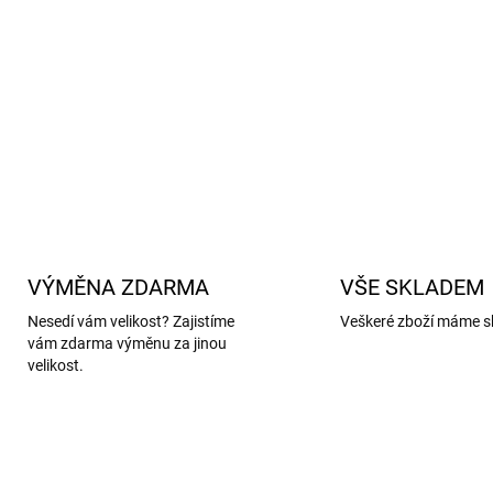
Certifikace:
Vlna je získá
Wool Standard).
Určení:
Dětská zimní čepice
DETAILNÍ INFORMACE
VÝMĚNA ZDARMA
VŠE SKLADEM
Nesedí vám velikost? Zajistíme
Veškeré zboží máme s
vám zdarma výměnu za jinou
velikost.