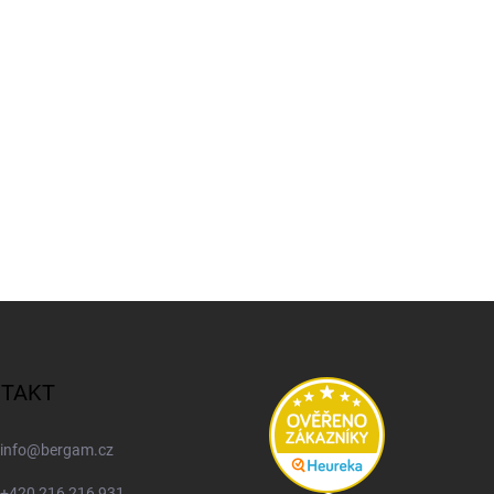
466 Kč
TAKT
info
@
bergam.cz
+420 216 216 931