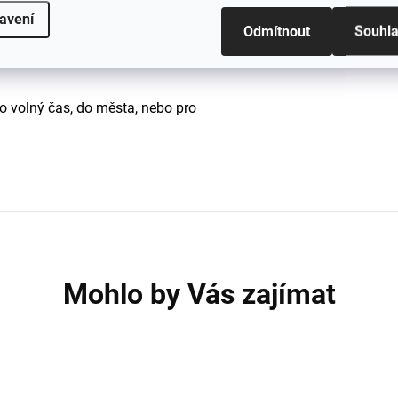
 větrném počasí.
avení
Odmítnout
Souhl
vý,
žebrovaný design
, který se snadno
ro volný čas, do města, nebo pro
Mohlo by Vás zajímat