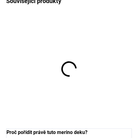
Související produkty
Bavlněné punčocháče s
květinovými motivy
modré SAFA
350 Kč
Proč pořídit právě tuto merino deku?