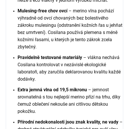
nelze s eco vlákny v jednom výrobku míchat.
Mulesing-free chov ovcí
– merino vlna pochází
výhradně od ovcí chovaných bez bolestivého
zákroku mulesingu (odstranění kožních řas u jehňat
bez umrtvení). Cosilana používá plemena s méně
kožními řasami, u kterých je tento zákrok zcela
zbytečný.
Pravidelně testované materiály
– vlákna nechává
Cosilana kontrolovat v nezávislé ekologické
laboratoři, aby zaručila deklarovanou kvalitu každé
dodávky.
Extra jemná vlna od 19,5 mikronu
– jemnost
srovnatelná s tou nejlepší merino přízí na trhu, díky
čemuž oblečení nekouše ani citlivou dětskou
pokožku.
Přírodní nedokonalosti jsou znak kvality, ne vady
–