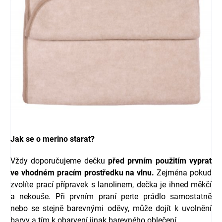
Jak se o merino starat?
Vždy doporučujeme dečku
před prvním použitím vyprat
ve vhodném pracím prostředku na vlnu.
Zejména pokud
zvolíte prací přípravek s l
anolinem, dečka je ihned měkčí
a nekouše.
Při prvním praní perte prádlo samostatně
nebo se stejně barevnými oděvy, může dojít k uvolnění
barvy a tím k obarvení jinak barevného oblečení.