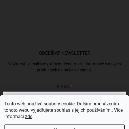
ODEBÍRAT NEWSLETTER
Vložte svůj e-mail a my vám budeme zasílat informace o nových
produktech na našem e-shopu.
E-MAIL
Tento web používá soubory cookie. Dalším procházením
tohoto webu vyjadřujete souhlas s jejich používáním.. Více
Vložením e-mailu souhlasíte s
podmínkami ochrany osobních údajů
informací
zde
.
Přihlásit se