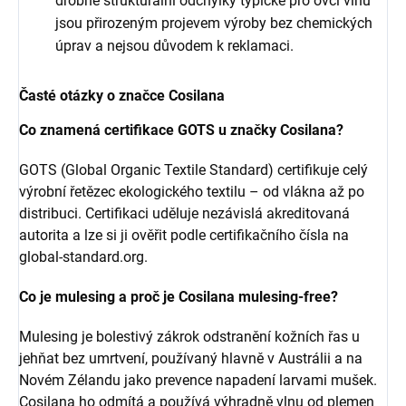
drobné strukturální odchylky typické pro ovčí vlnu
jsou přirozeným projevem výroby bez chemických
úprav a nejsou důvodem k reklamaci.
Časté otázky o značce Cosilana
Co znamená certifikace GOTS u značky Cosilana?
GOTS (Global Organic Textile Standard) certifikuje celý
výrobní řetězec ekologického textilu – od vlákna až po
distribuci. Certifikaci uděluje nezávislá akreditovaná
autorita a lze si ji ověřit podle certifikačního čísla na
global-standard.org.
Co je mulesing a proč je Cosilana mulesing-free?
Mulesing je bolestivý zákrok odstranění kožních řas u
jehňat bez umrtvení, používaný hlavně v Austrálii a na
Novém Zélandu jako prevence napadení larvami mušek.
Cosilana ho odmítá a používá výhradně vlnu od plemen