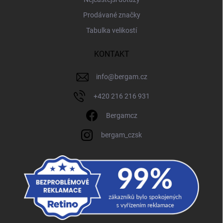
Prodávané značky
Tabulka velikostí
KONTAKT
info
@
bergam.cz
+420 216 216 931
Bergamcz
bergam_czsk