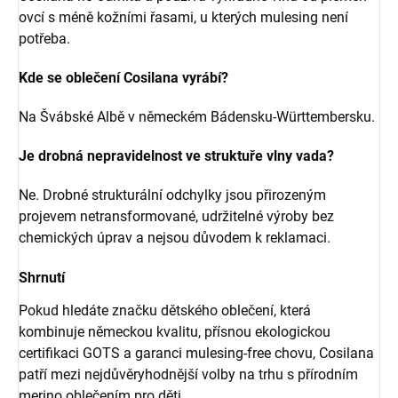
ovcí s méně kožními řasami, u kterých mulesing není
potřeba.
Kde se oblečení Cosilana vyrábí?
Na Švábské Albě v německém Bádensku-Württembersku.
Je drobná nepravidelnost ve struktuře vlny vada?
Ne. Drobné strukturální odchylky jsou přirozeným
projevem netransformované, udržitelné výroby bez
chemických úprav a nejsou důvodem k reklamaci.
Shrnutí
Pokud hledáte značku dětského oblečení, která
kombinuje německou kvalitu, přísnou ekologickou
certifikaci GOTS a garanci mulesing-free chovu, Cosilana
patří mezi nejdůvěryhodnější volby na trhu s přírodním
merino oblečením pro děti.