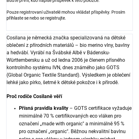
Buďte první, kdo napíše příspěvek k této položce.
Pouze registrovaní uživatelé mohou vkládat příspěvky. Prosím
přihlaste se
nebo se
registrujte
.
Cosilana je německá značka specializovaná na dětské
oblečení z přírodních materiálů – bio merino vlny, bavlny
a hedvábí. Vyrábí na Švábské Albě v Bádensku-
Württembersku a už od ledna 2006 je členem přísného
kontrolního systému IVN, dnes známého jako GOTS
(Global Organic Textile Standard). Výsledkem je oblečení
lehké jako pírko, šetrné k dětské pokožce i k přírodě.
Proč rodiče Cosilaně věří
Přísná pravidla kvality
– GOTS certifikace vyžaduje
minimálně 70 % certifikovaných eco vláken pro
označení „made with organic" a minimálně 95 %
pro označení „organic". Běžnou nekvalitní bavlnu