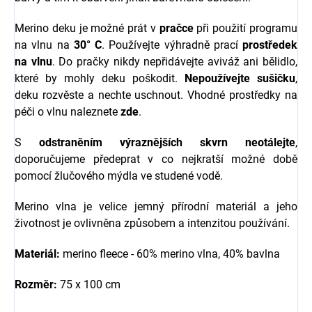
Merino deku je možné prát v
pračce
při použití programu
na vlnu na
30° C
. Používejte výhradně prací
prostředek
na vlnu
. Do pračky nikdy nepřidávejte aviváž ani bělidlo,
které by mohly deku poškodit.
Nepoužívejte sušičku
,
deku rozvěste a nechte uschnout. Vhodné prostředky na
péči o vlnu naleznete
zde
.
S
odstraněním výraznějších skvrn neotálejte
,
doporučujeme předeprat v co nejkratší možné době
pomocí žlučového mýdla ve studené vodě.
Merino vlna je velice jemný přírodní materiál a jeho
životnost je ovlivněna způsobem a intenzitou používání.
Materiál:
merino fleece - 60% merino vlna, 40% bavlna
Rozměr:
75 x 100 cm