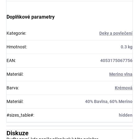
Doplňkové parametry
Kategorie
:
Deky a povlečení
Hmotnost
:
0.3 kg
EAN
:
4053175067756
Materiál
:
Merino vlna
Barva
:
Krémová
Materiál
:
40% Bavlna, 60% Merino
#sizes_table#
:
hidden
Diskuze