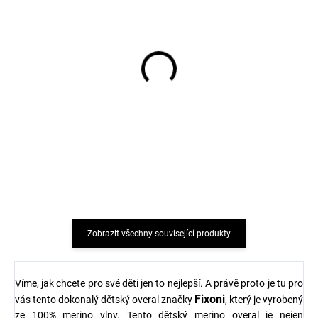
Dětské body z merino
Prací gel na vlnu a jemné
vlny a hedvábí Cosilana s
prádlo levandule 1 l
dlouhým rukávem šedý
Greenatural
melír
716 Kč
194 Kč
od
Zobrazit všechny související produkty
Víme, jak chcete pro své děti jen to nejlepší. A právě proto je tu pro
Fixoni
vás tento dokonalý dětský overal značky
, který je vyrobený
ze 100% merino vlny. Tento dětský merino overal je nejen