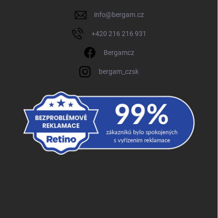
info
@
bergam.cz
+420 216 216 931
Bergamcz
bergam_czsk