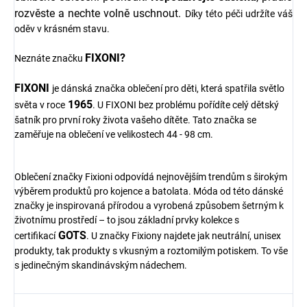
rozvěste a nechte volně uschnout.
Díky této péči udržíte váš
oděv v krásném stavu.
FIXONI?
Neznáte značku
FIXONI
je dánská značka oblečení pro děti, která spatřila světlo
1965
světa v roce
. U FIXONI bez problému pořídíte celý dětský
šatník pro první roky života vašeho dítěte. Tato značka se
zaměřuje na oblečení ve velikostech 44 - 98 cm.
Oblečení značky Fixioni odpovídá nejnovějším trendům s širokým
výběrem produktů pro kojence a batolata. Móda od této dánské
značky je inspirovaná přírodou a vyrobená způsobem šetrným k
životnímu prostředí – to jsou základní prvky kolekce s
GOTS
certifikací
. U značky Fixiony najdete jak neutrální, unisex
produkty, tak produkty s vkusným a roztomilým potiskem. To vše
s jedinečným skandinávským nádechem.