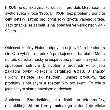
FIXONI
je dánská značka oblečení pro děti, která spatřila
světlo světa v roce
1965
. U FIXONI bez problému pořídíte
celý dětský šatník pro první roky života vašeho dítěte.
Tato značka se zaměřuje na oblečení ve velikostech 44 -
98 cm.
Oblečení značky Fixioni odpovídá nejnovějším trendům s
širokým výběrem produktů pro kojence a batolata. Móda
od této dánské značky je inspirovaná přírodou a vyrobená
způsobem šetrným k životnímu prostředí – to jsou
základní prvky kolekce s certifikací
GOTS
. U značky
Fixiony najdete jak neutrální, unisex produkty, tak
produkty s vkusným a roztomilým potiskem. To vše s
jedinečným skandinávským nádechem.
Společnost
Brands4kids
, jako distributor této značky,
nepraktikuje
žádné formy mulesingu
a dodržuje etické