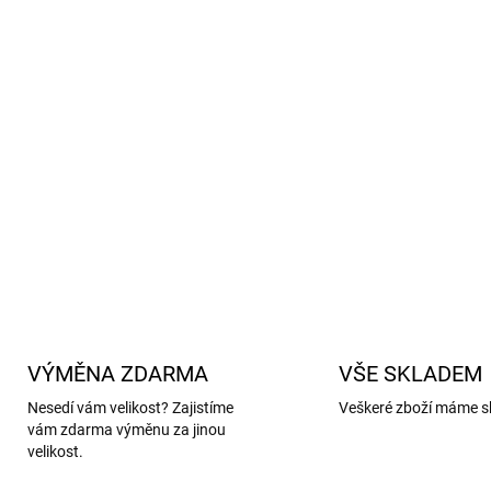
ať je teplo nebo zima.
Jednoduchá údržba:
Prate
a dlouhá životnost.
Materiál:
74% merino vlna,
Vyrobeno z kvalitní merino v
chovu a šetrné zacházení se 
DETAILNÍ INFORMACE
VÝMĚNA ZDARMA
VŠE SKLADEM
Nesedí vám velikost? Zajistíme
Veškeré zboží máme s
vám zdarma výměnu za jinou
velikost.