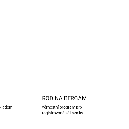
lné v pračce na programu pro vlnu, snadná péče
 23 % polyamid a 3 % lycra
lny
bez mulesingu,
s důrazem na
etický přístup k
zvířaty.
ZEPTAT SE
HLÍDAT
RODINA BERGAM
kladem.
věrnostní program pro
registrované zákazníky