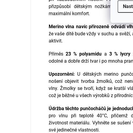
Nast
přizpůsobí dětským nožkám, takže 
maximální komfort.
Merino vlna navíc přirozeně odvádí vl
že vaše dítě bude vždy v suchu a svěží,
aktivit.
Příměs
23 % polyamidu
a
3 % lycry
z
odolné a dobře drží tvar i po mnoha pran
Upozornění:
U dětských merino punč
nošení objevit tvorba žmolků, což nen
vlny. Žmolky se tvoří, když se kratší v
což je běžné u všech výrobků z přírodní
Údržba těchto punčocháčů je jednoduc
pro vlnu při teplotě 40°C, přičemž 
životnost materiálu. Vyhněte se sušení
své jedinečné vlastnosti.