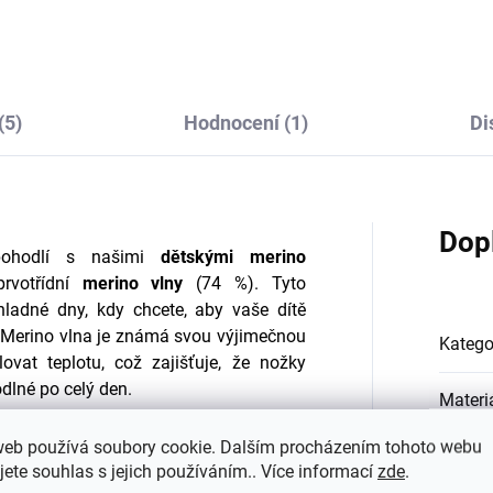
rukávem šedý melír
600 Kč
od
(5)
Hodnocení (1)
Di
Dop
pohodlí s našimi
dětskými merino
prvotřídní
merino vlny
(74 %). Tyto
hladné dny, kdy chcete, aby vaše dítě
t. Merino vlna je známá svou výjimečnou
Katego
ovat teplotu, což zajišťuje, že nožky
dlné po celý den.
Materi
 strukturovaný vzor a jsou vybaveny
web používá soubory cookie. Dalším procházením tohoto webu
Barva
:
je jejich odolnost a dlouhou životnost i
jete souhlas s jejich používáním.. Více informací
zde
.
mají skvělý střih, který se dokonale