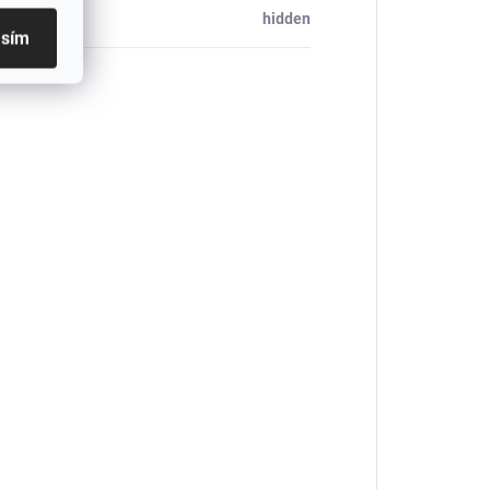
_table#
:
hidden
asím