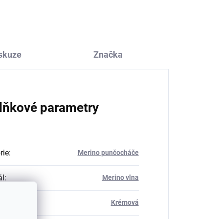
266 Kč
skuze
Značka
lňkové parametry
rie
:
Merino punčocháče
ál
:
Merino vlna
Krémová