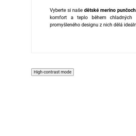
Vyberte si naše
dětské merino punčoc
komfort a teplo během chladných d
promyšleného designu z nich dělá ideáln
High-contrast mode