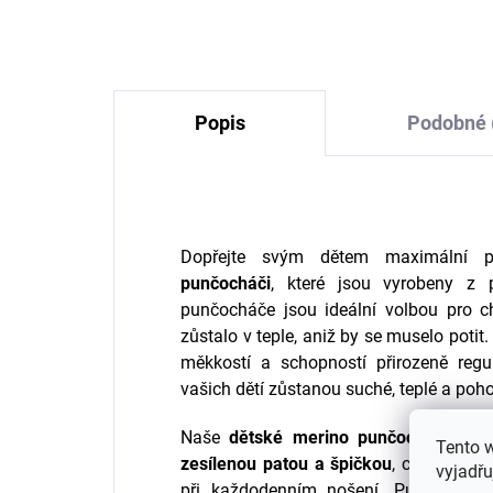
melír Cosilana
496 Kč
od
Popis
Podobné 
Dopřejte svým dětem maximální 
punčocháči
, které jsou vyrobeny z 
punčocháče jsou ideální volbou pro c
zůstalo v teple, aniž by se muselo poti
měkkostí a schopností přirozeně regul
vašich dětí zůstanou suché, teplé a poho
Naše
dětské merino punčocháče
mají
Tento 
zesílenou patou a špičkou
, což zaruču
vyjadřu
při každodenním nošení. Punčocháče 