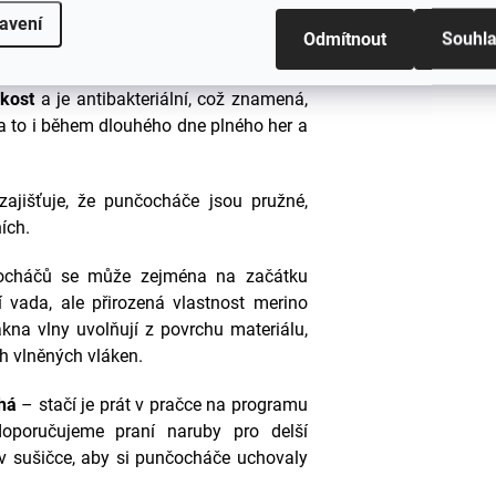
#sizes
avení
zůstanou na svém místě a poskytují
Odmítnout
Souhl
hkost
a je antibakteriální, což znamená,
 a to i během dlouhého dne plného her a
ajišťuje, že punčocháče jsou pružné,
ích.
ocháčů se může zejména na začátku
í vada, ale přirozená vlastnost merino
lákna vlny uvolňují z povrchu materiálu,
ch vlněných vláken.
há
– stačí je prát v pračce na programu
doporučujeme praní naruby pro delší
 v sušičce, aby si punčocháče uchovaly