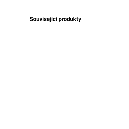
Související produkty
Dětské triko s dlouhým
Dě
rukávem z merino vlny,
Tri
bavlny a hedvábí šedý