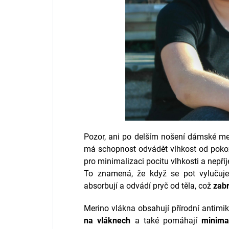
Pozor, ani po delším nošení dámské me
má schopnost odvádět vlhkost od pokožk
pro minimalizaci pocitu vlhkosti a nep
To znamená, že když se pot vylučuje
absorbují a odvádí pryč od těla, což
zabr
Merino vlákna obsahují přírodní antimikr
na vláknech
a také pomáhají
minima