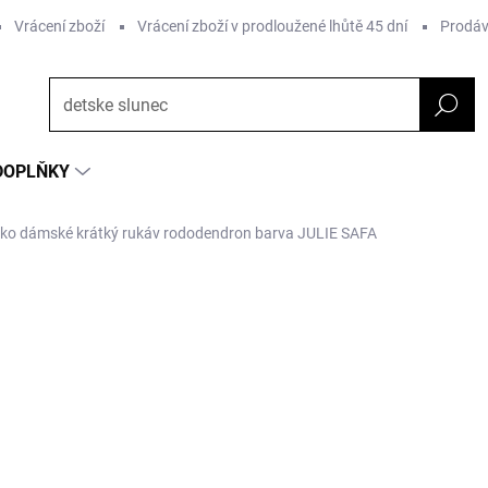
Vrácení zboží
Vrácení zboží v prodloužené lhůtě 45 dní
Prodáv
DOPLŇKY
riko dámské krátký rukáv rododendron barva JULIE SAFA
ČKA:
SAFA
1 443 Kč
1 057
Měrná
ZVOLTE VARIANTU
cena:
Barva