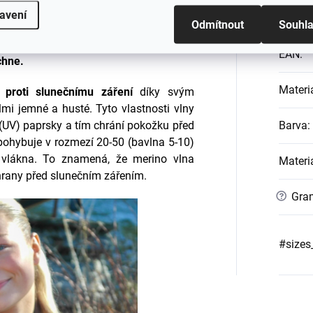
avení
Katego
Odmítnout
Souhl
 příjemného, když se na vás lepí vlhké
s merinem budete v suchu,
chladí i hřeje
EAN
:
chne.
Materi
 proti slunečnímu záření
díky svým
mi jemné a husté. Tyto vlastnosti vlny
 (UV) paprsky a tím chrání pokožku před
Barva
:
ohybuje v rozmezí 20-50 (bavlna 5-10)
ní vlákna. To znamená, že merino vlna
Materi
hrany před slunečním zářením.
?
Gra
#sizes