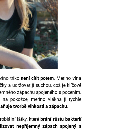
rino triko
není cítit potem
.
Merino vlna
y a udržovat ji suchou, což je klíčové
říjemného zápachu spojeného s pocením.
 na pokožce, merino vlákna ji rychle
aňuje tvorbě vlhkosti a zápachu
.
obiální látky, které
brání růstu bakterií
lizovat nepříjemný zápach spojený s