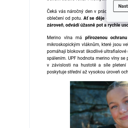
Nast
Čeká vás náročný den v práci? Není nic
oblečení od potu.
Ať se děje cokoliv, 
zároveň
,
odvádí úžasně pot a rychle us
Merino vlna má
přirozenou ochranu
mikroskopickým vláknům, které jsou vel
pomáhají blokovat škodlivé ultrafialové
spálením.
UPF hodnota merino vlny se p
v závislosti na hustotě a síle plete
poskytuje střední až vysokou úroveň oc