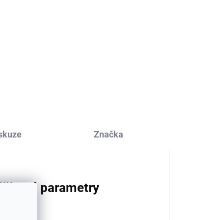
skuze
Značka
lňkové parametry