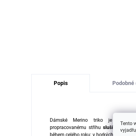
Dámské punčochové
legíny z merino vlny
černé SAFA
847 Kč
Popis
Podobné 
Dámské Merino triko je jednodu
Tento 
propracovanému střihu
sluší
velikosti
vyjadřu
během celého roku: v
horkých
dnech
och