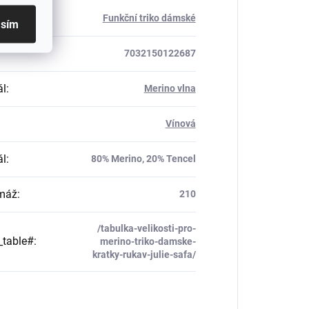
rie
:
Funkční triko dámské
asím
7032150122687
ál
:
Merino vlna
Vínová
ál
:
80% Merino, 20% Tencel
máž
:
210
/tabulka-velikosti-pro-
_table#
:
merino-triko-damske-
kratky-rukav-julie-safa/