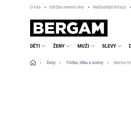
Přejít
O nás
Údržba merino vlny
Nejčastější dotazy
na
obsah
DĚTI
ŽENY
MUŽI
SLEVY
Domů
Ženy
Trička, tílka a svetry
Merino t
5 hodnocení
Podrobnosti hodnocení
ZNA
AKCE