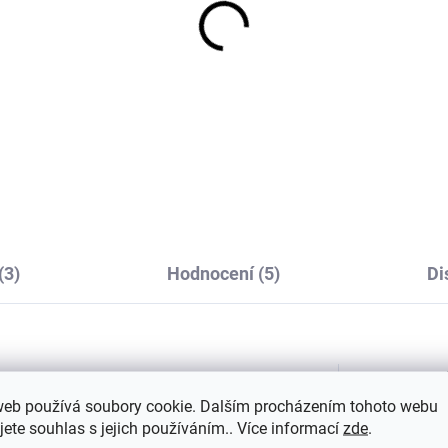
(3)
Hodnocení (5)
Di
Dop
ché
ale zároveň
výjimečné. Díky
web používá soubory cookie. Dalším procházením tohoto webu
 S i XL
.
Nošení merino trika si užijete
jete souhlas s jejich používáním.. Více informací
zde
.
ladí
ale v
zimě
zahřeje
.