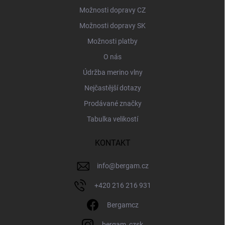
Možnosti dopravy CZ
Možnosti dopravy SK
Možnosti platby
O nás
Údržba merino vlny
Nejčastější dotazy
Prodávané značky
Tabulka velikostí
KONTAKT
info
@
bergam.cz
+420 216 216 931
Bergamcz
bergam_czsk