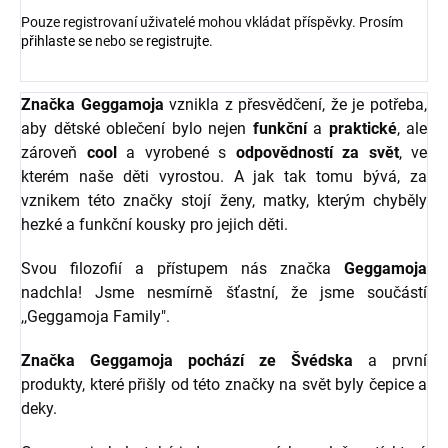
Pouze registrovaní uživatelé mohou vkládat příspěvky. Prosím
přihlaste se
nebo se
registrujte
.
Značka Geggamoja
vznikla z přesvědčení, že je potřeba,
aby dětské oblečení bylo nejen
funkční
a
praktické
, ale
zároveň
cool
a vyrobené s
odpovědností za svět
, ve
kterém naše děti vyrostou. A jak tak tomu bývá, za
vznikem této značky stojí ženy, matky, kterým chyběly
hezké a funkční kousky pro jejich děti.
Svou filozofií a přístupem nás značka
Geggamoja
nadchla! Jsme nesmírně šťastní, že jsme součástí
,,Geggamoja Family".
Značka Geggamoja pochází ze Švédska
a první
produkty, které přišly od této značky na svět byly čepice a
deky.