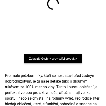
Bambusová dětská
Bambusová dětská
fleecová čepice Blue
TENKÁ čepice Blue
astronaut Geggamoja
astronaut Geggamoja
319 Kč
319 Kč
od
od
Zobrazit všechny související produkty
Pro malé průzkumníky, kteří se nezastaví před žádným
dobrodružstvím, je tu naše dětské triko s dlouhým
rukávem ze 100% merino vlny. Tento kousek oblečení je
perfektní volbou pro aktivní děti, ať už si hrají venku,
sportují nebo se chystají na rodinný výlet. Pro rodiče, kteří
hledají oblečení, které je funkční, pohodlné a snadné na