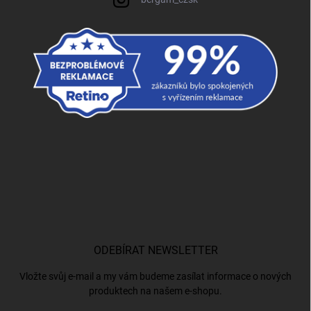
ODEBÍRAT NEWSLETTER
Vložte svůj e-mail a my vám budeme zasílat informace o nových
produktech na našem e-shopu.