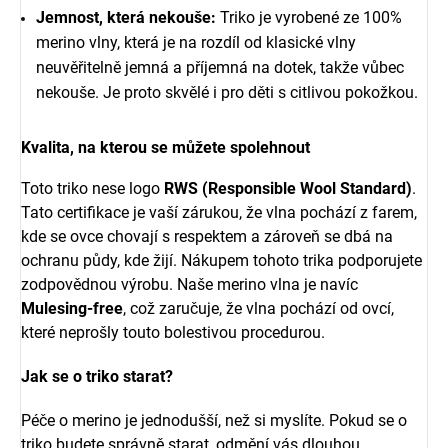
Jemnost, která nekouše:
Triko je vyrobené ze 100%
merino vlny, která je na rozdíl od klasické vlny
neuvěřitelně jemná a příjemná na dotek, takže vůbec
nekouše. Je proto skvělé i pro děti s citlivou pokožkou.
Kvalita, na kterou se můžete spolehnout
Toto triko nese logo
RWS (Responsible Wool Standard)
.
Tato certifikace je vaší zárukou, že vlna pochází z farem,
kde se ovce chovají s respektem a zároveň se dbá na
ochranu půdy, kde žijí. Nákupem tohoto trika podporujete
zodpovědnou výrobu. Naše merino vlna je navíc
Mulesing-free
, což zaručuje, že vlna pochází od ovcí,
které neprošly touto bolestivou procedurou.
Jak se o triko starat?
Péče o merino je jednodušší, než si myslíte. Pokud se o
triko budete správně starat, odmění vás dlouhou