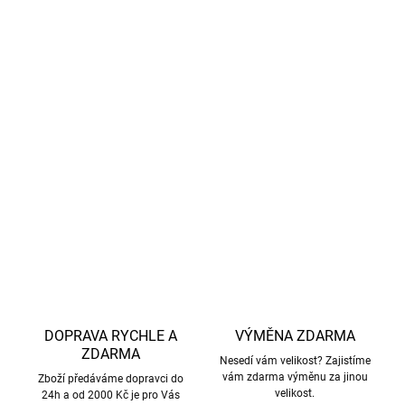
Regulace teploty
: Hřeje v chladu a chladí v teple.
Praktičnost
: Pružná vlákna zabraňují mačkání.
Odolnost proti zápachu:
Přirozeně brání množení
bakterií, takže triko zůstane déle svěží.
Jemnost:
Vlna je měkká, vhodná i pro citlivou
pokožku.
DETAILNÍ INFORMACE
ZEPTAT SE
HLÍDAT
DOPRAVA RYCHLE A
VÝMĚNA ZDARMA
ZDARMA
Nesedí vám velikost? Zajistíme
vám zdarma výměnu za jinou
Zboží předáváme dopravci do
velikost.
24h a od 2000 Kč je pro Vás