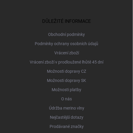
Z
á
p
a
DŮLEŽITÉ INFORMACE
t
í
Obchodní podmínky
Podmínky ochrany osobních údajů
Vrácení zboží
Vrácení zboží v prodloužené lhůtě 45 dní
Možnosti dopravy CZ
Možnosti dopravy SK
Možnosti platby
O nás
Údržba merino vlny
Nejčastější dotazy
Prodávané značky