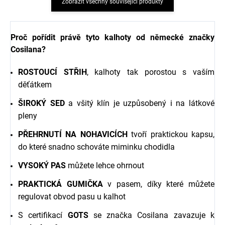
Zobrazit všechny související produkty
Proč pořídit právě tyto kalhoty od německé značky
Cosilana?
ROSTOUCÍ STŘIH
, kalhoty tak porostou s vaším
děťátkem
ŠIROKÝ SED
a všitý klín je uzpůsobený i na látkové
pleny
PŘEHRNUTÍ NA NOHAVICÍCH
tvoří praktickou kapsu,
do které snadno schováte miminku chodidla
VYSOKÝ PAS
můžete lehce ohrnout
PRAKTICKÁ GUMIČKA
v pasem, díky které můžete
regulovat obvod pasu u kalhot
S certifikací
GOTS
se značka Cosilana zavazuje k