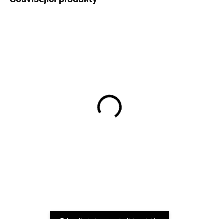
Protiskluzové merino
Protiskluzové
ponožky s vláčkem SAFA
punčocháče světle šedé
SAFA z bavlny
242 Kč
424 Kč