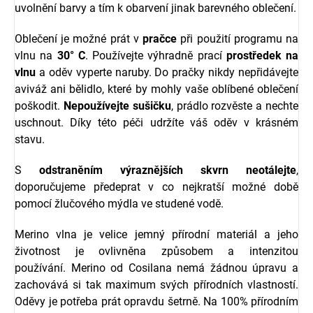
uvolnění barvy a tím k obarvení jinak barevného oblečení.
Oblečení je možné prát v
pračce
při použití programu na
vlnu na
30° C
. Používejte výhradně prací
prostředek na
vlnu
a oděv vyperte naruby. Do pračky nikdy nepřidávejte
aviváž ani bělidlo, které by mohly vaše oblíbené oblečení
poškodit.
Nepoužívejte sušičku
, prádlo rozvěste a nechte
uschnout. Díky této péči udržíte váš oděv v krásném
stavu.
S
odstraněním výraznějších skvrn neotálejte
,
doporučujeme předeprat v co nejkratší možné době
pomocí žlučového mýdla ve studené vodě.
Merino vlna je velice jemný přírodní materiál a jeho
životnost je ovlivněna způsobem a intenzitou
používání.
Merino od Cosilana nemá žádnou úpravu a
zachovává si tak maximum svých přírodních vlastností.
Oděvy je potřeba prát opravdu šetrně. Na 100% přírodním