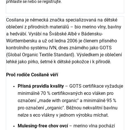
přihlaste se
nebo se
registrujte
.
Cosilana je německá značka specializovaná na dětské
oblečení z přírodních materiálů – bio merino vlny, bavlny
a hedvábí. Vyrábí na Švábské Albě v Bádensku-
Württembersku a už od ledna 2006 je členem přísného
kontrolního systému IVN, dnes známého jako GOTS
(Global Organic Textile Standard). Výsledkem je oblečení
lehké jako pírko, šetrné k dětské pokožce i k přírodě.
Proč rodiče Cosilaně věří
Přísná pravidla kvality
– GOTS certifikace vyžaduje
minimálně 70 % certifikovaných eco vláken pro
označení „made with organic" a minimálně 95 %
pro označení „organic". Běžnou nekvalitní bavlnu
nelze s eco vlákny v jednom výrobku míchat.
Mulesing-free chov ovcí
– merino vlna pochází