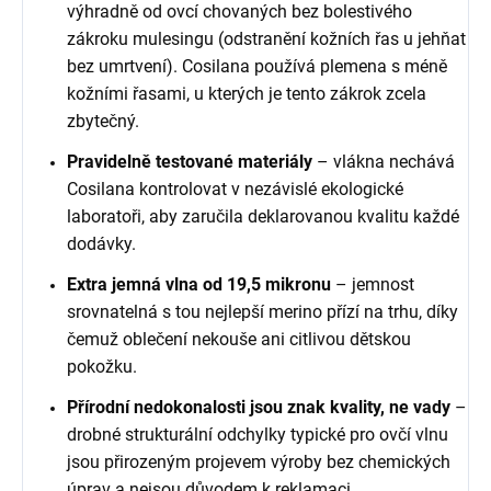
výhradně od ovcí chovaných bez bolestivého
zákroku mulesingu (odstranění kožních řas u jehňat
bez umrtvení). Cosilana používá plemena s méně
kožními řasami, u kterých je tento zákrok zcela
zbytečný.
Pravidelně testované materiály
– vlákna nechává
Cosilana kontrolovat v nezávislé ekologické
laboratoři, aby zaručila deklarovanou kvalitu každé
dodávky.
Extra jemná vlna od 19,5 mikronu
– jemnost
srovnatelná s tou nejlepší merino přízí na trhu, díky
čemuž oblečení nekouše ani citlivou dětskou
pokožku.
Přírodní nedokonalosti jsou znak kvality, ne vady
–
drobné strukturální odchylky typické pro ovčí vlnu
jsou přirozeným projevem výroby bez chemických
úprav a nejsou důvodem k reklamaci.