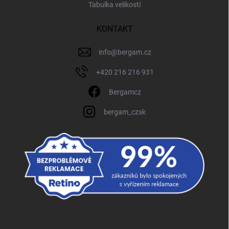
Tabulka velikostí
KONTAKT
info
@
bergam.cz
+420 216 216 931
Bergamcz
bergam_czsk