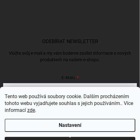
ODEBÍRAT NEWSLETTER
Vložte svůj e-mail a my vám budeme zasílat informace o nových
produktech na našem e-shopu.
E-MAIL
Tento web používá soubory cookie. Dalším procházením
tohoto webu vyjadřujete souhlas s jejich používáním.. Více
Vložením e-mailu souhlasíte s
podmínkami ochrany osobních údajů
informací
zde
.
Přihlásit se
Nastavení