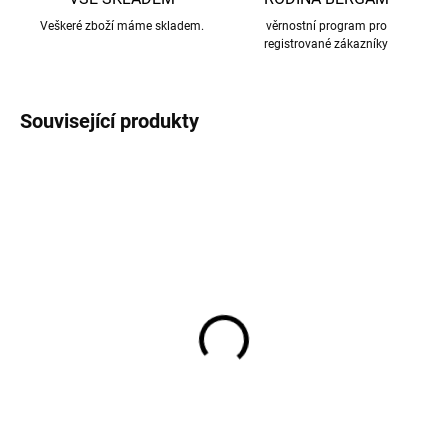
Veškeré zboží máme skladem.
věrnostní program pro
registrované zákazníky
Související produkty
AKCE
VÝPRODEJ
Bambusová měkoučká
Bambusové body dětské
deka velká Golden dots
s dlouhým rukávem
Geggamoja
Golden dots Geggamoja