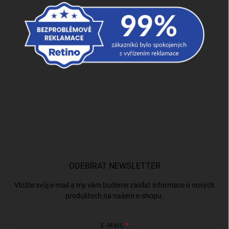
ODEBÍRAT NEWSLETTER
Vložte svůj e-mail a my vám budeme zasílat informace o nových
produktech na našem e-shopu.
E-MAIL