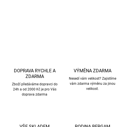
Celou kolekci s tímto krásným vzorem
najdete zde.
DETAILNÍ INFORMACE
ZEPTAT SE
HLÍDAT
DOPRAVA RYCHLE A
VÝMĚNA ZDARMA
ZDARMA
Nesedí vám velikost? Zajistíme
vám zdarma výměnu za jinou
Zboží předáváme dopravci do
velikost.
24h a od 2000 Kč je pro Vás
doprava zdarma
VŠE SKLADEM
RODINA BERGAM