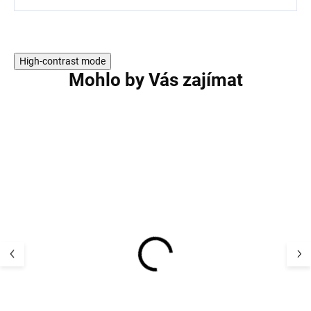
High-contrast mode
Mohlo by Vás zajímat
AKCE
AKCE
Bambusové dět
Bambusové dětské
rostoucí kalhoty