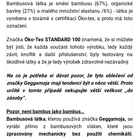
Bambusová látka je směsí bambusu (67%), organické
bavlny (27%) a malého množství elastanu /6%) - látka je
vyrobena v továrně s certifikací Öko-tex, a proto má toto
označení.
Značka
Öko-Tex STANDARD 100
znamená, že si můžete
být jisti, že každá součást tohoto výrobku, tedy každý
závit, knoflík a další příslušenství, byly testovány na
škodlivé látky a že je tedy výrobek zdravotně nezávadný.
Na co je potřeba si dávat pozor, že tyto oblečení od
značky Geggamoja mají tendenci být o něco větší. Proto
určitě v tomto případě nekupujte větší velikost ,,do
zásoby”.
Pozor, není bambus jako bambus…
Bambusová látka
, kterou používá značka
Geggamoja,
se
vyrábí přímo z bambusových vláken, které jsou
zpracovány mechanicky bez použití chemikálií
.