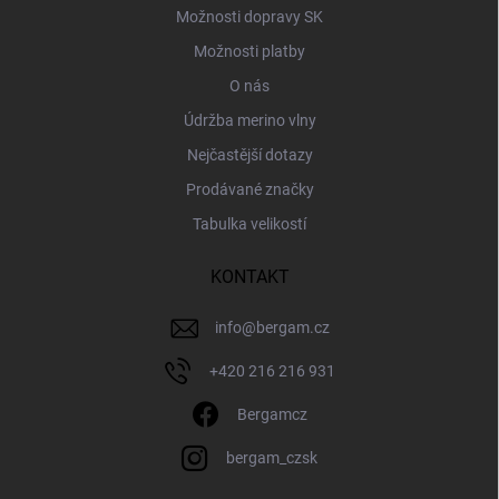
Možnosti dopravy SK
Možnosti platby
O nás
Údržba merino vlny
Nejčastější dotazy
Prodávané značky
Tabulka velikostí
KONTAKT
info
@
bergam.cz
+420 216 216 931
Bergamcz
bergam_czsk