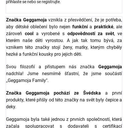
přihlaste se
nebo se
registrujte
.
Značka Geggamoja
vznikla z přesvědčení, že je potřeba,
aby dětské oblečení bylo nejen
funkční
a
praktické
, ale
zároveň
cool
a vyrobené s
odpovědností za svět
, ve
kterém naše děti vyrostou. A jak tak tomu bývá, za
vznikem této značky stojí ženy, matky, kterým chyběly
hezké a funkční kousky pro jejich děti.
Svou filozofií a přístupem nás značka
Geggamoja
nadchla! Jsme nesmírně šťastní, že jsme součástí
,,Geggamoja Family".
Značka Geggamoja pochází ze Švédska
a první
produkty, které přišly od této značky na svět byly čepice a
deky.
Geggamoja byla také jednou z prvních společností, která
začala spolupracovat s dodavateli s certifikací