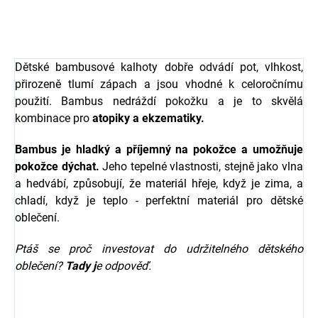
774 Kč
421 Kč
od
Dětské bambusové kalhoty dobře odvádí pot, vlhkost,
přirozeně tlumí zápach a jsou vhodné k celoročnímu
použití. Bambus nedráždí pokožku a je to skvělá
kombinace pro
atopiky a ekzematiky.
Bambus je hladký a příjemný na pokožce a umožňuje
pokožce dýchat.
Jeho tepelné vlastnosti, stejně jako vlna
a hedvábí, způsobují, že materiál hřeje, když je zima, a
chladí, když je teplo - perfektní materiál pro dětské
oblečení.
Ptáš se proč investovat do udržitelného dětského
oblečení?
Tady j
e odpověď.