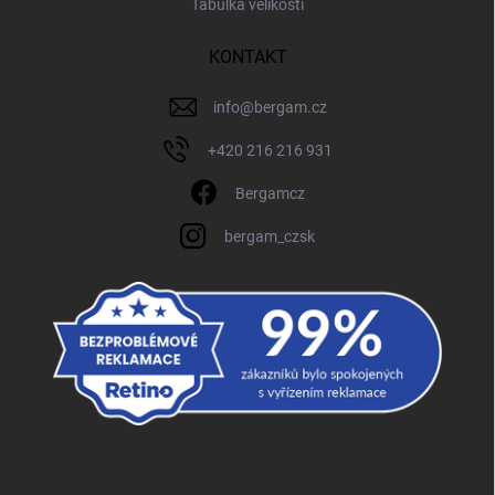
Tabulka velikostí
KONTAKT
info
@
bergam.cz
+420 216 216 931
Bergamcz
bergam_czsk