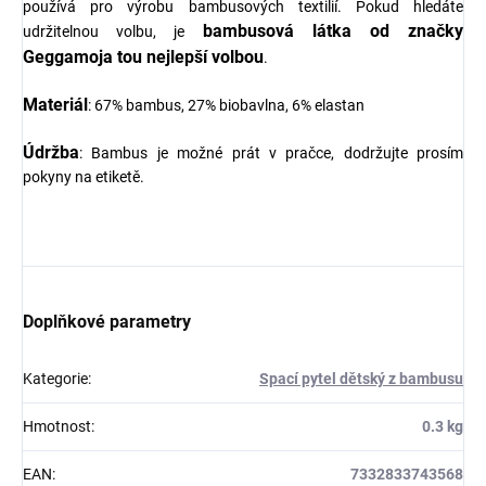
používá pro výrobu bambusových textilií. Pokud hledáte
bambusová látka od značky
udržitelnou volbu, je
Geggamoja tou nejlepší volbou
.
Materiál
: 67% bambus, 27% biobavlna, 6% elastan
Údržba
: Bambus je možné prát v pračce, dodržujte prosím
pokyny na etiketě.
Doplňkové parametry
Kategorie
:
Spací pytel dětský z bambusu
Hmotnost
:
0.3 kg
EAN
:
7332833743568