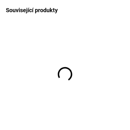
Související produkty
Bambusové body dětské
Bambusové body dětské
s dlouhým rukávem
s dlouhým rukávem
Classic béžový pruh
Classic šedý pruh
Geggamoja
Geggamoja
629 Kč
629 Kč