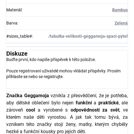
Materiál
:
Bambus
Barva
:
Zelená
#sizes_table#
:
/tabulka-velikosti-geggamoja-spaci-pytel
Diskuze
Buďte první, kdo napíše příspěvek k této položce.
Pouze registrovaní uživatelé mohou vkládat příspěvky. Prosím
přihlaste se
nebo se
registrujte
.
Značka Geggamoja
vznikla z přesvědčení, že je potřeba,
aby dětské oblečení bylo nejen
funkční
a
praktické
, ale
zároveň
cool
a vyrobené s
odpovědností za svět
, ve
kterém naše děti vyrostou. A jak tak tomu bývá, za
vznikem této značky stojí ženy, matky, kterým chyběly
hezké a funkční kousky pro jejich děti.