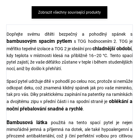
Zobrazit všechny související produkty
Dopřejte svému dítěti bezpečný a pohodlný spánek s
bambusovým spacím pytlem
s TOG hodnocením 2. TOG je
chladnější období
měřítko tepelné izolace a TOG 2 je ideální pro
,
kdy teplota v místnosti klesá na přibližně 16–20 °C. Tento spací
pytel zajistí, že vaše děťátko zůstane v teple i během studenějších
nocí, aniž by došlo k přehřátí.
Spací pytel udržuje dítě v pohodlí po celou noc, protože si nemůže
odkopat deku, což znamená klidný spánek jak pro vaše miminko,
tak pro vás. Díky praktickému zapínání na patentky na ramínkách
oblékání a
a dvojitému zipu v přední části i na spodní straně je
noční přebalování snadné a rychlé
.
Bambusová látka
použitá na tento spací pytel je nejen
mimořádně jemná a příjemná na dotek, ale také hypoalergenní a
přirozeně antibakteriální, což ji činí perfektní volbou pro citlivou