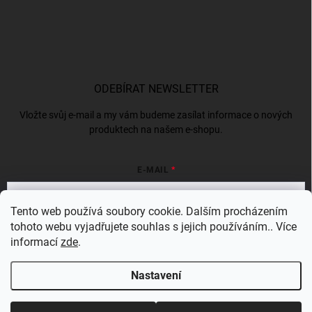
ODEBÍRAT NEWSLETTER
Vložte svůj e-mail a my vám budeme zasílat informace o nových
produktech na našem e-shopu.
E-MAIL
Tento web používá soubory cookie. Dalším procházením
tohoto webu vyjadřujete souhlas s jejich používáním.. Více
Vložením e-mailu souhlasíte s
podmínkami ochrany osobních údajů
informací
zde
.
Přihlásit se
Nastavení