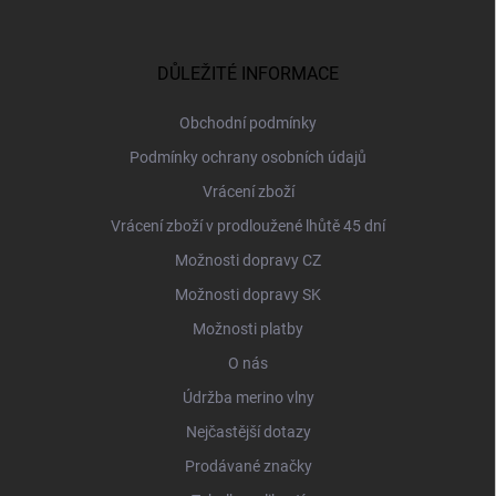
á
p
a
DŮLEŽITÉ INFORMACE
t
í
Obchodní podmínky
Podmínky ochrany osobních údajů
Vrácení zboží
Vrácení zboží v prodloužené lhůtě 45 dní
Možnosti dopravy CZ
Možnosti dopravy SK
Možnosti platby
O nás
Údržba merino vlny
Nejčastější dotazy
Prodávané značky