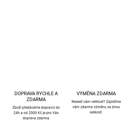
hadříkem, neperte v pračce.
Vhodné pro normálně široké až mírně širší nohy, úzkou
patu a normální až vyšší nárt. Díky střihu dobře sedí i
dětem s baculatějšími nožkami.
DETAILNÍ INFORMACE
ZEPTAT SE
HLÍDAT
DOPRAVA RYCHLE A
VÝMĚNA ZDARMA
ZDARMA
Nesedí vám velikost? Zajistíme
vám zdarma výměnu za jinou
Zboží předáváme dopravci do
velikost.
24h a od 2000 Kč je pro Vás
doprava zdarma