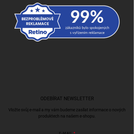
ODEBÍRAT NEWSLETTER
Vložte svůj e-mail a my vám budeme zasílat informace o nových
produktech na našem e-shopu.
E-MAIL