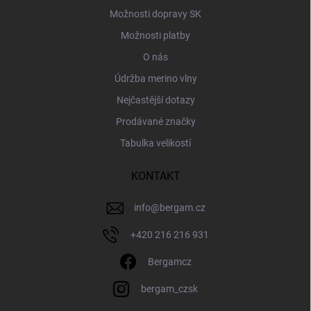
Možnosti dopravy SK
Možnosti platby
O nás
Údržba merino vlny
Nejčastější dotazy
Prodávané značky
Tabulka velikostí
KONTAKT
info
@
bergam.cz
+420 216 216 931
Bergamcz
bergam_czsk