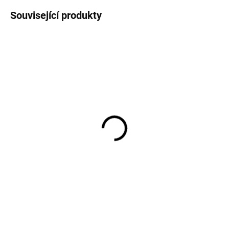
Související produkty
Dětské legíny z bambusu
Dětské body s dlouhým
růžové Misty Rose
rukávem z bambusu
MINYMO
růžové Misty Rose
MINYMO
424 Kč
541 Kč