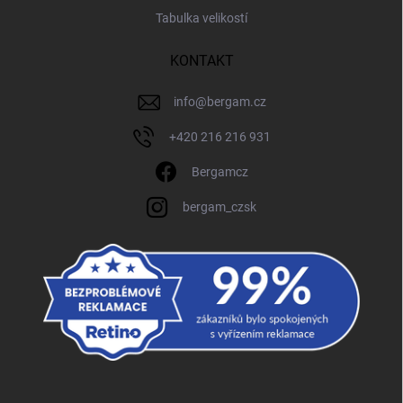
Tabulka velikostí
KONTAKT
info
@
bergam.cz
+420 216 216 931
Bergamcz
bergam_czsk