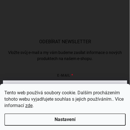
ODEBÍRAT NEWSLETTER
Vložte svůj e-mail a my vám budeme zasílat informace o nových
produktech na našem e-shopu.
E-MAIL
Tento web používá soubory cookie. Dalším procházením
tohoto webu vyjadřujete souhlas s jejich používáním.. Více
Vložením e-mailu souhlasíte s
podmínkami ochrany osobních údajů
informací
zde
.
Přihlásit se
Nastavení