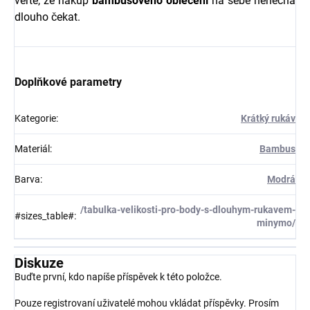
věřte, že nákup
bambusového oblečení
na sebe nenechá
dlouho čekat.
Doplňkové parametry
Kategorie
:
Krátký rukáv
Materiál
:
Bambus
Barva
:
Modrá
/tabulka-velikosti-pro-body-s-dlouhym-rukavem-
#sizes_table#
:
minymo/
Diskuze
Buďte první, kdo napíše příspěvek k této položce.
Pouze registrovaní uživatelé mohou vkládat příspěvky. Prosím