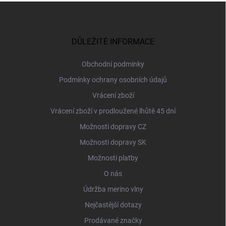
Z
á
p
a
DŮLEŽITÉ INFORMACE
t
í
Obchodní podmínky
Podmínky ochrany osobních údajů
Vrácení zboží
Vrácení zboží v prodloužené lhůtě 45 dní
Možnosti dopravy CZ
Možnosti dopravy SK
Možnosti platby
O nás
Údržba merino vlny
Nejčastější dotazy
Prodávané značky