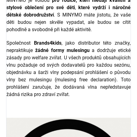
MINYMO je volbou
pro rodiče, kteří hledají kvalitní a
stylové oblečení pro své děti
,
které vydrží i náročné
dětské dobrodružství
. S MINYMO máte jistotu, že vaše
děti budou nejen skvěle vypadat, ale budou se cítit
pohodlně a svobodně při každé aktivitě.
Společnost
Brands4kids
, jako distributor této značky,
nepraktikuje
žádné formy mulesingu
a dodržuje etické
zásady pro welfare zvířat.
U všech produktů obsahujících
vlnu požaduje od svých dodavatelů pro každou sezónu,
objednávku a šarži vlny podepsání prohlášení o původu
vlny bez mulesingu (mulesing free declaration). Toto
prohlášení zaručuje, že dodávaná vlna nepředstavuje
žádná rizika pro zdraví zvířat.