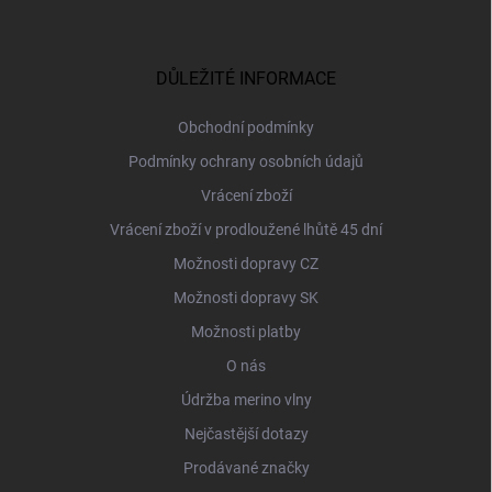
Z
á
p
a
DŮLEŽITÉ INFORMACE
t
í
Obchodní podmínky
Podmínky ochrany osobních údajů
Vrácení zboží
Vrácení zboží v prodloužené lhůtě 45 dní
Možnosti dopravy CZ
Možnosti dopravy SK
Možnosti platby
O nás
Údržba merino vlny
Nejčastější dotazy
Prodávané značky