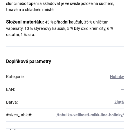
slunci nebo topení a skladovat je ve svislé poloze na suchém,
tmavém a chladném místě.
Složení materiálu:
43 % přírodní kaučuk, 35 % uhličitan
vápenatý, 10 % styrenový kaučuk, 5 % bílý oxid křemičitý, 6 %
ostatní, 1 % síra.
Doplňkové parametry
Kategorie
:
Holínky
EAN
:
—
Barva
:
Žlutá
#sizes_table#
:
/tabulka-velikosti-mikk-line-holinky/