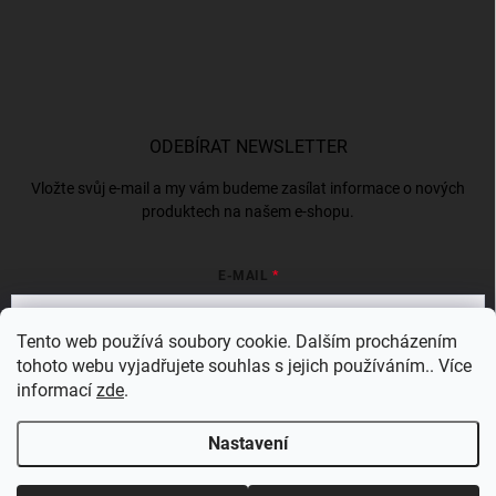
ODEBÍRAT NEWSLETTER
Vložte svůj e-mail a my vám budeme zasílat informace o nových
produktech na našem e-shopu.
E-MAIL
Tento web používá soubory cookie. Dalším procházením
tohoto webu vyjadřujete souhlas s jejich používáním.. Více
Vložením e-mailu souhlasíte s
podmínkami ochrany osobních údajů
informací
zde
.
Přihlásit se
Nastavení