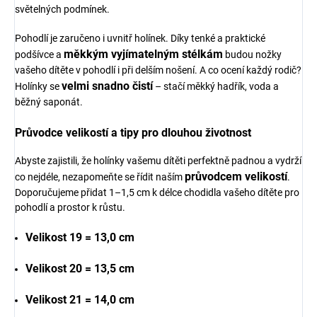
světelných podmínek.
Pohodlí je zaručeno i uvnitř holínek. Díky tenké a praktické
měkkým vyjímatelným stélkám
podšívce a
budou nožky
vašeho dítěte v pohodlí i při delším nošení. A co ocení každý rodič?
velmi snadno čistí
Holínky se
– stačí měkký hadřík, voda a
běžný saponát.
Průvodce velikostí a tipy pro dlouhou životnost
Abyste zajistili, že holínky vašemu dítěti perfektně padnou a vydrží
průvodcem velikostí
co nejdéle, nezapomeňte se řídit naším
.
Doporučujeme přidat 1–1,5 cm k délce chodidla vašeho dítěte pro
pohodlí a prostor k růstu.
Velikost 19 = 13,0 cm
Velikost 20 = 13,5 cm
Velikost 21 = 14,0 cm