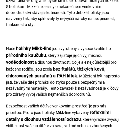
užívat deštivé dny, aniž byste se museli obávat mokrých nožiček.
S holínkami Mikk-line se sny o nekonečném venkovním
dobrodružství stávají skutečností. Tyto dětské holínky jsou
navrženy tak, aby splňovaly ty nejvyšší nároky na bezpečnost,
funkčnost a styl.
holínky Mikk-line
Naše
jsou vyrobeny z vysoce kvalitního
přírodního kaučuku
, který zajišťuje jejich výjimečnou
voděodolnost
a dlouhou životnost. Co je ale nejdůležitější pro
bez ftalátů, těžkých kovů,
každého rodiče, jsou zcela
chlorovaných parafinů a PAH látek
. Můžete si být naprosto
jisti, že vaše dítě přichází do styku pouze s bezpečnými a
nezávadnými materiály. Tento závazek k nezávadnosti je klíčový
pro zdravý vývoj vašich nejmenších dobrodruhů.
Bezpečnost vašich dětí ve venkovním prostředí je pro nás
reflexními
prioritou. Proto jsou holínky Mikk-line vybaveny
detaily s dlouhou vzdáleností odrazu
, které výrazně zvyšují
viditelnost vašeho dítěte za šera, ve tmě nebo za zhoršených