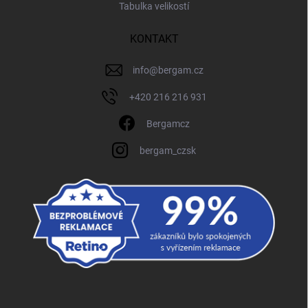
Tabulka velikostí
KONTAKT
info
@
bergam.cz
+420 216 216 931
Bergamcz
bergam_czsk