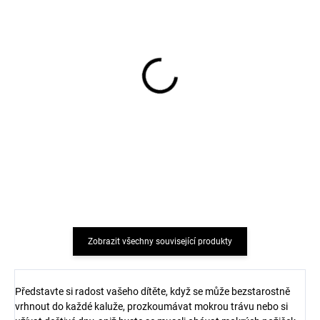
Dva páry klasické vlněné
Dva páry klasické vlněné
ponožky s žebrovaným
ponožky s žebrovaným
úpletem modrá/šedá
úpletem růžové/šedá
SAFA
SAFA
343 Kč
343 Kč
Zobrazit všechny související produkty
Představte si radost vašeho dítěte, když se může bezstarostně
vrhnout do každé kaluže, prozkoumávat mokrou trávu nebo si