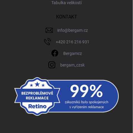
Tabulka velikostí
KONTAKT
info
@
bergam.cz
+420 216 216 931
Bergamcz
bergam_czsk