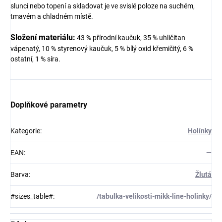
slunci nebo topení a skladovat je ve svislé poloze na suchém,
tmavém a chladném místě.
Složení materiálu:
43 % přírodní kaučuk, 35 % uhličitan
vápenatý, 10 % styrenový kaučuk, 5 % bílý oxid křemičitý, 6 %
ostatní, 1 % síra.
Doplňkové parametry
Kategorie
:
Holínky
EAN
:
—
Barva
:
Žlutá
#sizes_table#
:
/tabulka-velikosti-mikk-line-holinky/