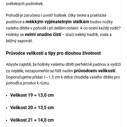
světelných podmínek.
Pohodlí je zaručeno i uvnitř holínek. Díky tenké a praktické
měkkým vyjímatelným stélkám
podšívce a
budou nožky
vašeho dítěte v pohodlí i při delším nošení. A co ocení každý rodič?
velmi snadno čistí
Holínky se
– stačí měkký hadřík, voda a
běžný saponát.
Průvodce velikostí a tipy pro dlouhou životnost
Abyste zajistili, že holínky vašemu dítěti perfektně padnou a vydrží
průvodcem velikostí
co nejdéle, nezapomeňte se řídit naším
.
Doporučujeme přidat 1–1,5 cm k délce chodidla vašeho dítěte pro
pohodlí a prostor k růstu.
Velikost 19 = 13,0 cm
Velikost 20 = 13,5 cm
Velikost 21 = 14,0 cm