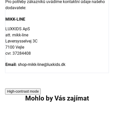
Pro potřeby zákazníků uvádíme kontaktní údaje našeho
dodavatele:
MIKK-LINE
LUXKIDS ApS
att. mikk-line
Løversysselvej 3C
7100 Vejle
cvr. 37284408
Email:
shop-mikk-line@luxkids.dk
High-contrast mode
Mohlo by Vás zajímat