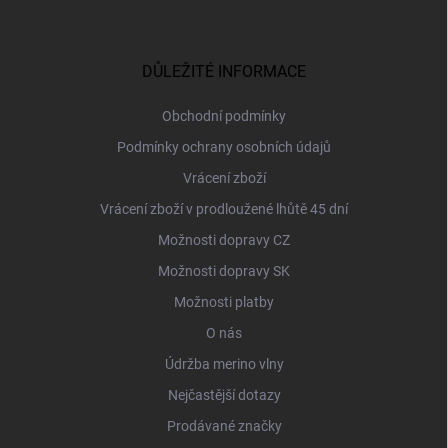
Z
á
p
a
DŮLEŽITÉ INFORMACE
t
í
Obchodní podmínky
Podmínky ochrany osobních údajů
Vrácení zboží
Vrácení zboží v prodloužené lhůtě 45 dní
Možnosti dopravy CZ
Možnosti dopravy SK
Možnosti platby
O nás
Údržba merino vlny
Nejčastější dotazy
Prodávané značky