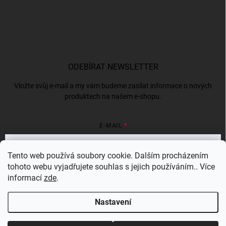
ODEBÍRAT NEWSLETTER
Vložte svůj e-mail a my vám budeme zasílat informace o nových
produktech na našem e-shopu.
E-MAIL
Tento web používá soubory cookie. Dalším procházením
tohoto webu vyjadřujete souhlas s jejich používáním.. Více
Vložením e-mailu souhlasíte s
podmínkami ochrany osobních údajů
informací
zde
.
Přihlásit se
Nastavení