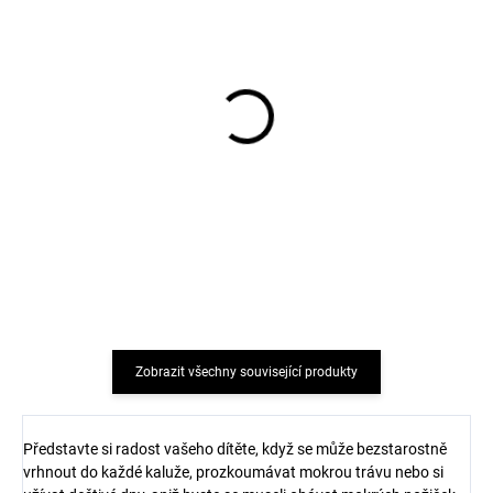
Dva páry klasické vlněné
Dva páry klasické vlněné
ponožky s žebrovaným
ponožky s žebrovaným
úpletem modrá/šedá
úpletem růžové/šedá
SAFA
SAFA
343 Kč
343 Kč
Zobrazit všechny související produkty
Představte si radost vašeho dítěte, když se může bezstarostně
vrhnout do každé kaluže, prozkoumávat mokrou trávu nebo si