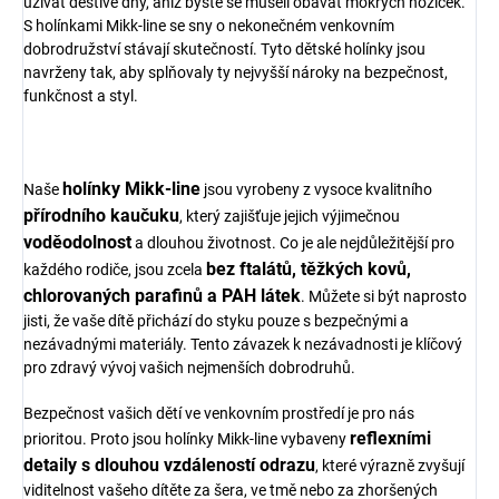
užívat deštivé dny, aniž byste se museli obávat mokrých nožiček.
S holínkami Mikk-line se sny o nekonečném venkovním
dobrodružství stávají skutečností. Tyto dětské holínky jsou
navrženy tak, aby splňovaly ty nejvyšší nároky na bezpečnost,
funkčnost a styl.
holínky Mikk-line
Naše
jsou vyrobeny z vysoce kvalitního
přírodního kaučuku
, který zajišťuje jejich výjimečnou
voděodolnost
a dlouhou životnost. Co je ale nejdůležitější pro
bez ftalátů, těžkých kovů,
každého rodiče, jsou zcela
chlorovaných parafinů a PAH látek
. Můžete si být naprosto
jisti, že vaše dítě přichází do styku pouze s bezpečnými a
nezávadnými materiály. Tento závazek k nezávadnosti je klíčový
pro zdravý vývoj vašich nejmenších dobrodruhů.
Bezpečnost vašich dětí ve venkovním prostředí je pro nás
reflexními
prioritou. Proto jsou holínky Mikk-line vybaveny
detaily s dlouhou vzdáleností odrazu
, které výrazně zvyšují
viditelnost vašeho dítěte za šera, ve tmě nebo za zhoršených