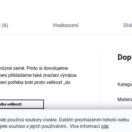
 (6)
Hodnocení
Dis
Dop
o různé země. Proto si dovolujeme
lečení přikládáme také značení výrobce.
ní potřeba brát proto velikost ,,do
Katego
Materi
Barva
:
web používá soubory cookie. Dalším procházením tohoto webu
jete souhlas s jejich používáním.. Více informací
zde
.
#sizes