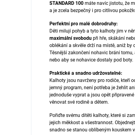
STANDARD 100
máte navíc jistotu, že m
a je zcela bezpečný i pro citlivou pokožk
Perfektní pro malé dobrodruhy:
Děti milují pohyb a tyto kalhoty jim v n
maximální svobodu
při hře, skákání ne
oblékání a skvěle drží na místě, aniž by 
Těsnější zakončení nohavic brání tomu,
nebo aby se nohavice dostaly pod boty.
Praktické a snadno udržovatelné:
Kalhoty jsou navrženy pro rodiče, kteří 
jemný program, není potřeba je žehlit ani 
jednoduše vyprat a jsou opět připravené k
věnovat své rodině a dětem.
Pořiďte svému dítěti kalhoty, které si zami
jejich měkkost a všestrannost. Objednejt
snadno se stanou oblíbeným kouskem v