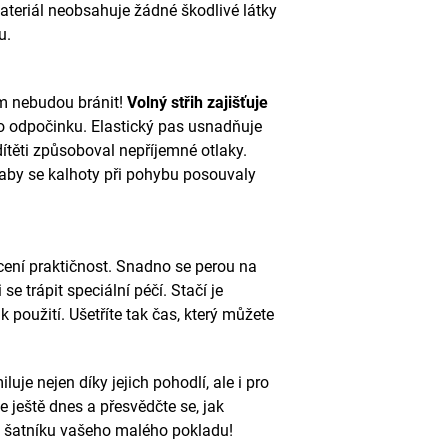
ateriál neobsahuje žádné škodlivé látky
u.
ěm nebudou bránit!
Volný střih zajišťuje
bo odpočinku. Elastický pas usnadňuje
dítěti způsoboval nepříjemné otlaky.
 aby se kalhoty při pohybu posouvaly
ocení praktičnost. Snadno se perou na
se trápit speciální péčí. Stačí je
 použití. Ušetříte tak čas, který můžete
luje nejen díky jejich pohodlí, ale i pro
e ještě dnes a přesvědčte se, jak
 šatníku vašeho malého pokladu!