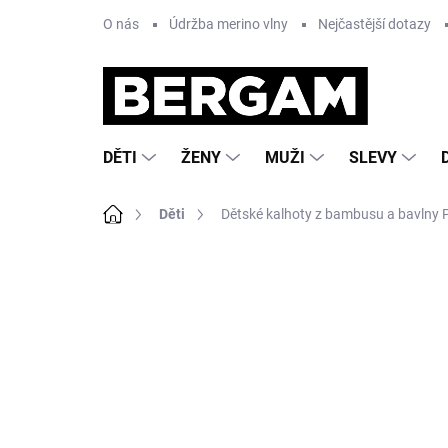
Přejít
O nás
Údržba merino vlny
Nejčastější dotazy
na
obsah
DĚTI
ŽENY
MUŽI
SLEVY
Domů
Děti
Dětské kalhoty z bambusu a bavlny 
Neohodnoceno
Podrobnosti hodnocení
Z
AKCE