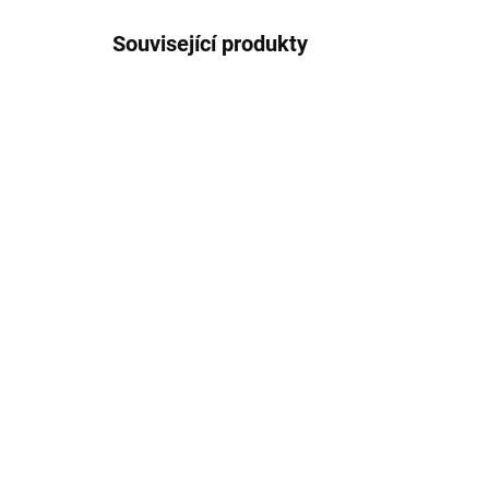
Související produkty
NOVINKA
NOVIN
AKCE
AKCE
Dětské bezešvé
Dě
bambusové ponožky 3
ba
páry ONYU - růžová barva
pár
Rose Quartz
ba
186 Kč