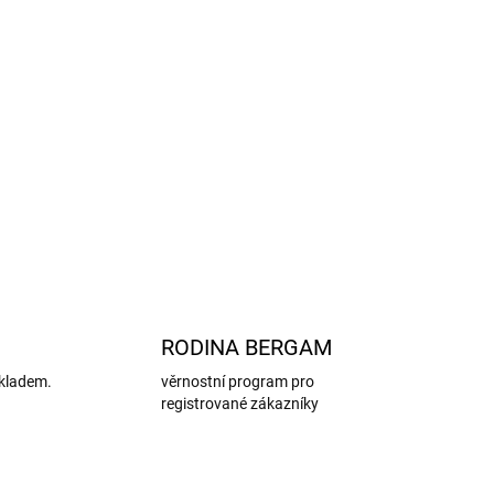
vot:
Perfektní volba do školky, na procházky i na
viskóza (bambus), 28 % bavlna, 5 % elastan
0 °C, nedoporučuje se sušit v sušičce ani žehlit
vzorem
tady
ZEPTAT SE
HLÍDAT
RODINA BERGAM
kladem.
věrnostní program pro
registrované zákazníky