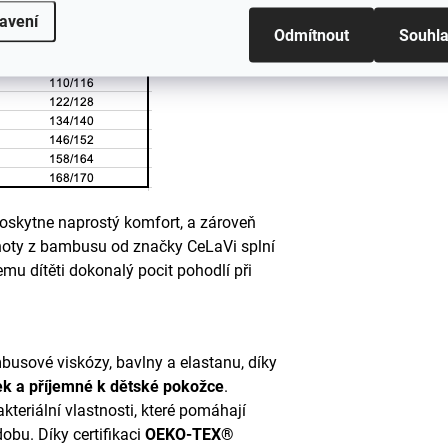
avení
Odmítnout
Souhl
 poskytne naprostý komfort, a zároveň
lhoty z bambusu od značky CeLaVi splní
u dítěti dokonalý pocit pohodlí při
usové viskózy, bavlny a elastanu, díky
ek a příjemné k dětské pokožce
.
teriální vlastnosti, které pomáhají
dobu. Díky certifikaci
OEKO-TEX®