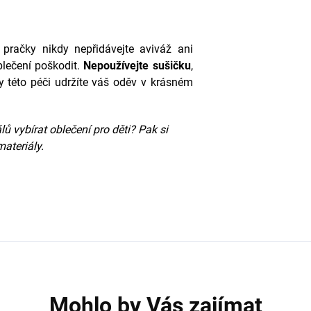
 pračky nikdy nepřidávejte aviváž ani
blečení poškodit.
Nepoužívejte sušičku
,
y této péči udržíte váš oděv v krásném
ů vybírat oblečení pro děti? Pak si
materiály.
Mohlo by Vás zajímat