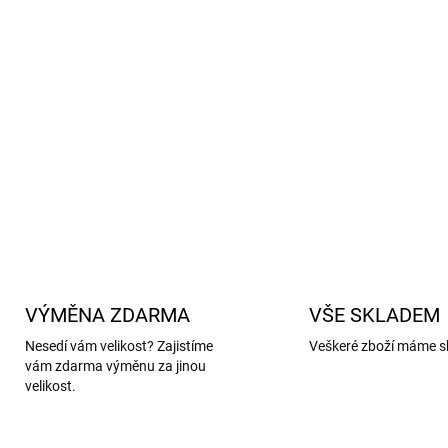
Ideální pro každodenní ži
domácí lenošení.
Materiálové složení:
67 % 
Snadná údržba:
praní na 4
Celá kolekce se stejným 
DETAILNÍ INFORMACE
VÝMĚNA ZDARMA
VŠE SKLADEM
Nesedí vám velikost? Zajistíme
Veškeré zboží máme s
vám zdarma výměnu za jinou
velikost.