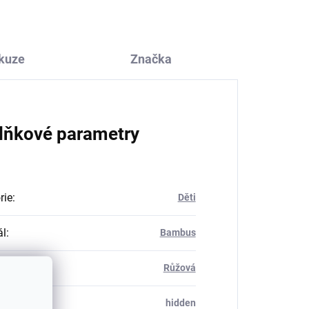
kuze
Značka
lňkové parametry
rie
:
Děti
ál
:
Bambus
Růžová
_table#
:
hidden