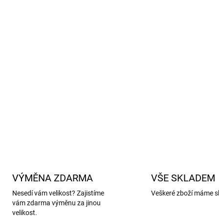
protiskluzová podrážka s
vyjímatelná stélka pro sna
snadné zapínání na suchý 
vhodné na úzkou až průmě
bez chromu, těžkých kovů 
splňují evropské normy R
kvalitní výroba ve Španěls
DETAILNÍ INFORMACE
VÝMĚNA ZDARMA
VŠE SKLADEM
Nesedí vám velikost? Zajistíme
Veškeré zboží máme s
vám zdarma výměnu za jinou
velikost.