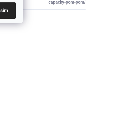
capacky-pom-pom/
asím