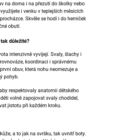
buv na doma i na přezutí do školky nebo
yužijete i venku v teplejších měsících
 procházce. Skvěle se hodí i do herniček
čné obutí.
tak důležité?
ta intenzivně vyvíjejí. Svaly, šlachy i
í rovnováze, koordinaci i správnému
t první obuv, která nohu neomezuje a
ný pohyb.
by respektovaly anatomii dětského
ěti volně zapojovat svaly chodidel,
at jistotu při každém kroku.
kůže, a to jak na svršku, tak uvnitř boty.