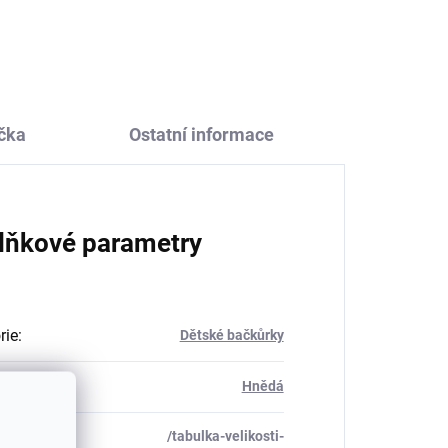
růžové SAFA
666 Kč
čka
Ostatní informace
lňkové parametry
rie
:
Dětské bačkůrky
Hnědá
/tabulka-velikosti-
_table#
: