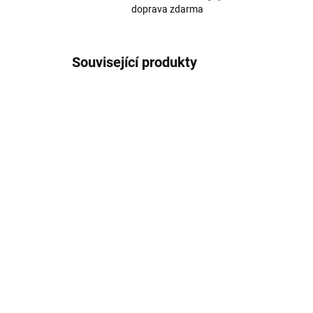
doprava zdarma
Související produkty
Merino punčocháče šedé
Me
TRILLE SAFA
tm