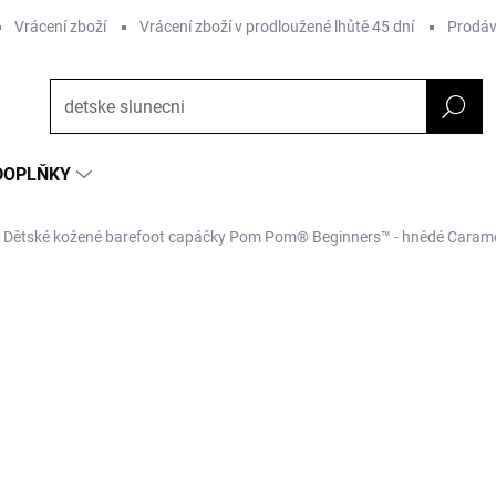
Vrácení zboží
Vrácení zboží v prodloužené lhůtě 45 dní
Prodáv
DOPLŇKY
Dětské kožené barefoot capáčky Pom Pom® Beginners™ - hnědé Carame
NAČKA:
POM POM
998 Kč
653 Kč
Měrná
ZVOLTE VARIANTU
cena: