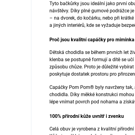
Tyto bačkůrky jsou ideální jako první o
návštěvy. Díky plné gumové podrážce je v
– na dvorek, do kočárku, nebo při krátké
a jiných interiérů, kde se vyžaduje bezpe
Proč jsou kvalitní capáčky pro miminka 
Dětská chodidla se během prvních let živo
klenba se postupně formují a dítě se uč
způsobu chůze. Proto je důležité vybíra
poskytuje dostatek prostoru pro přiroze
Capáčky Pom Pom® byly navrženy tak, a
chodidla. Díky měkké konstrukci mohou d
lépe vnímat povrch pod nohama a získáv
100% přírodní kůže uvnitř i zvenku
Celá obuv je vyrobena z kvalitní přírodní 