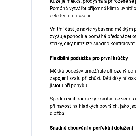
Kůže je měkká, prodyšná a přirozeně se 
Pomáhá vytvářet příjemné klima uvnitř ob
celodenním nošení.
Vnitřní část je navíc vybavena měkkým p
zvyšuje pohodlí a pomáhá předcházet ot
stélky, díky nimž lze snadno kontrolovat
Flexibilní podrážka pro první krůčky
Měkká podešev umožňuje přirozený pohy
zapojení svalů při chůzi. Děti díky ní zís
jistotu při pohybu.
Spodní část podrážky kombinuje semiš a
přilnavost na hladkých površích, jako js
dlažba.
Snadné obouvání a perfektní dotažení