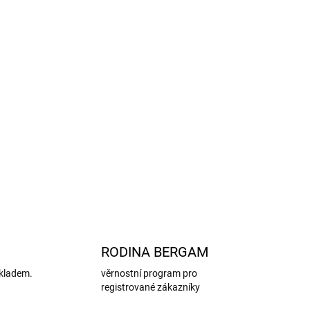
e semišem a gumou
dnou kontrolu velikosti
zip
rně širokou nohu
a škodlivých chemikálií
EACH
ku
ZEPTAT SE
HLÍDAT
RODINA BERGAM
kladem.
věrnostní program pro
registrované zákazníky