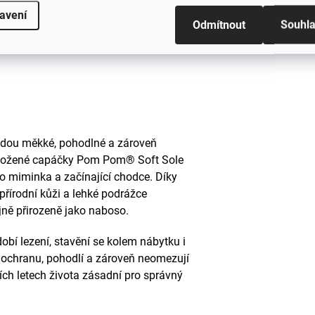
avení
Odmítnout
Souhl
budou měkké, pohodlné a zároveň
 Kožené capáčky Pom Pom® Soft Sole
pro miminka a začínající chodce. Díky
 přírodní kůži a lehké podrážce
ně přirozeně jako naboso.
obí lezení, stavění se kolem nábytku i
 ochranu, pohodlí a zároveň neomezují
ních letech života zásadní pro správný