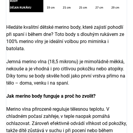
Hledáte kvalitní dětské merino body, které zajistí pohodlí
při spaní i během dne? Toto body s dlouhým rukávem ze
100% merino vlny je ideální volbou pro miminka i
batolata.
Jemná merino vlna (18,5 mikronu) je mimořádně měkká,
nekouše a je vhodná i pro citlivou pokožku nebo atopiky.
Díky tomu se body skvěle hodí jako první vrstva přímo na
tělo – doma, venku i na spaní.
Jak merino body funguje a proč ho zvolit?
Merino vlna přirozeně reguluje tělesnou teplotu. V
chladném počasí zahřeje, v teple naopak pomáhá
ochlazovat. Zároveň efektivně odvádí vlhkost od pokožky,
takže dítě zůstává v suchu i při pocení nebo během