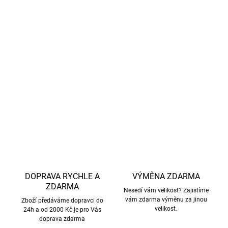
použitá merino vlna je testovaná
Australian Wool
Testing Authority
(AWTA) a certifikovaná jako
100%
bez mulesingu
.
materiál:
100% super jemná merino vlna, 18,5 mikronu,
gramáž 200 g/m²
DETAILNÍ INFORMACE
ZEPTAT SE
HLÍDAT
DOPRAVA RYCHLE A
VÝMĚNA ZDARMA
ZDARMA
Nesedí vám velikost? Zajistíme
vám zdarma výměnu za jinou
Zboží předáváme dopravci do
velikost.
24h a od 2000 Kč je pro Vás
doprava zdarma