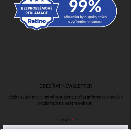
ODEBÍRAT NEWSLETTER
Vložte svůj e-mail a my vám budeme zasílat informace o nových
produktech na našem e-shopu.
E-MAIL