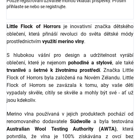
Pouze registrovaní uživatelé mohou vkládat příspěvky. Prosím
přihlaste se
nebo se
registrujte
.
Little Flock of Horrors
je inovativní značka dětského
oblečení, která přináší revoluci do světa dětské módy
prostřednictvím
využití merino vlny
.
S hlubokou vášní pro design a udržitelnost vyrábí
oblečení, které je nejenom
pohodlné a stylové
, ale také
trvanlivé
a
šetrné k životnímu prostředí
. Značka Little
Flock of Horrors byla založená na Novém Zélandu. Little
Flock of Horrors se zavázala k tomu, aby vaše děti
vypadaly skvěle, cítily se skvěle a mohly být své - ať už
jsou kdekoliv.
Merino vlna používaná v jejich produktech pochází od
renomovaného dodavatele
Südwolle
a byla testována
Australian Wool Testing Authority (AWTA)
, která
potvrdila, že vlna je 100% získávána z ovcí bez