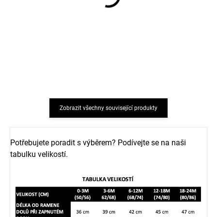
Prací gel z mýdlových
Žlučové mýdlo na praní,
ořechů na vlnu a funkční
odstraňovač skvrn
textil z merino vlny
(krabička 140 g) TIERRA
TIERRA VERDE
VERDE
239 Kč
72 Kč
Zobrazit všechny související produkty
Potřebujete poradit s výběrem? Podívejte se na naši
tabulku velikostí.