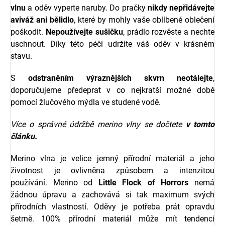
vlnu
a oděv vyperte naruby. Do pračky
nikdy nepřidávejte
aviváž ani bělidlo
, které by mohly vaše oblíbené oblečení
poškodit.
Nepoužívejte sušičku
, prádlo rozvěste a nechte
uschnout. Díky této péči udržíte váš oděv v krásném
stavu.
S
odstraněním výraznějších skvrn neotálejte
,
doporučujeme předeprat v co nejkratší možné době
pomocí žlučového mýdla ve studené vodě.
Více o správné údržbě merino vlny se dočtete
v tomto
článku.
Merino vlna je velice jemný přírodní materiál a jeho
životnost je ovlivněna způsobem a intenzitou
používání. Merino od
Little Flock of Horrors
nemá
žádnou úpravu a zachovává si tak maximum svých
přírodních vlastností. Oděvy je potřeba prát opravdu
šetrně. 100% přírodní materiál může mít tendenci