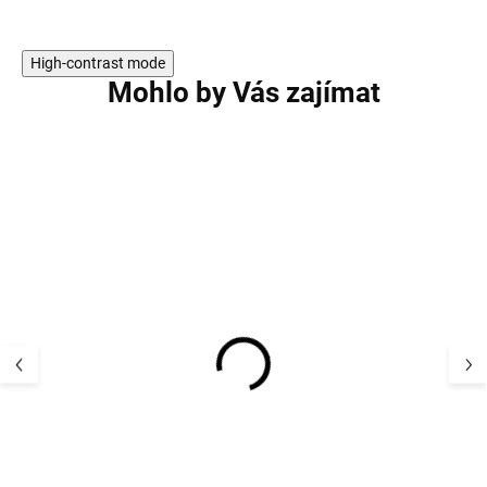
High-contrast mode
Mohlo by Vás zajímat
Dětské merino body ze
Dětské merino 
100% merino vlny
100% merino vl
dlouhý rukáv s volánky