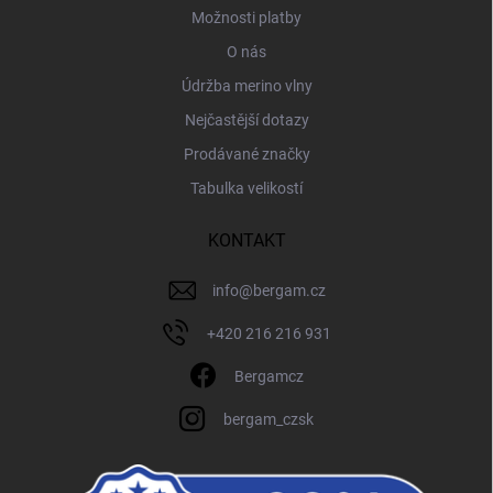
Možnosti platby
O nás
Údržba merino vlny
Nejčastější dotazy
Prodávané značky
Tabulka velikostí
KONTAKT
info
@
bergam.cz
+420 216 216 931
Bergamcz
bergam_czsk