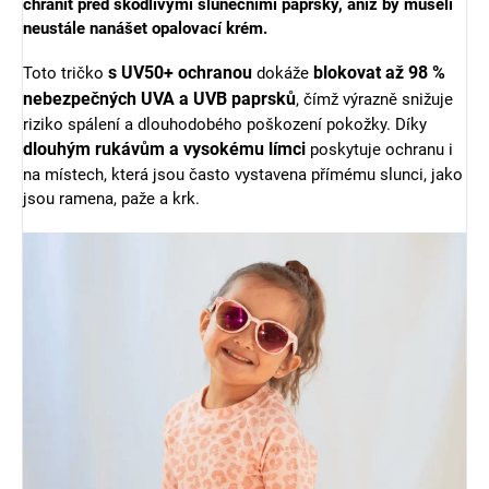
chránit před škodlivými slunečními paprsky, aniž by museli
neustále nanášet opalovací krém.
s UV50+ ochranou
blokovat až 98 %
Toto tričko
dokáže
nebezpečných UVA a UVB paprsků
, čímž výrazně snižuje
riziko spálení a dlouhodobého poškození pokožky. Díky
dlouhým rukávům a vysokému límci
poskytuje ochranu i
na místech, která jsou často vystavena přímému slunci, jako
jsou ramena, paže a krk.