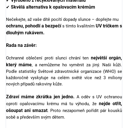
Vyrobeno z recyklovaných materiálů
✔
Skvělá alternativa k opalovacím krémům
✔
Nečekejte, až vaše dítě pocítí dopady slunce – dopřejte mu
ochranu, pohodlí a bezpečí
UV tričkem s
s tímto kvalitním
dlouhým rukávem.
Rada na závěr:
největší orgán,
Ochranné oblečení proti slunci chrání ten
který máme
, a nemůžeme ho vyměnit za jiný. Naši kůži.
Podle statistiky Světové zdravotnické organizace (WHO) se
každoročně vyskytuje na celém světě více než 3 miliony
nových případů rakoviny kůže.
Zdraví máme zkrátka jen jedno.
A oděv s UV ochranou
nejde otřít,
oproti opalovacímu krému má tu výhodu, že
ošoupat ani smazat
. Proto nezapomeň pořídit pár kousků
sobě a především svým dětem.