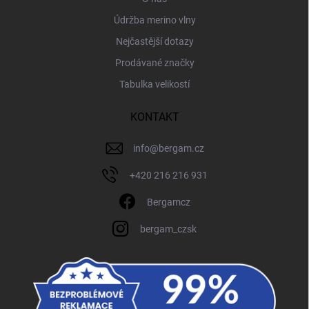
Údržba merino vlny
Nejčastější dotazy
Prodávané značky
Tabulka velikostí
KONTAKT
info
@
bergam.cz
+420 216 216 931
Bergamcz
bergam_czsk