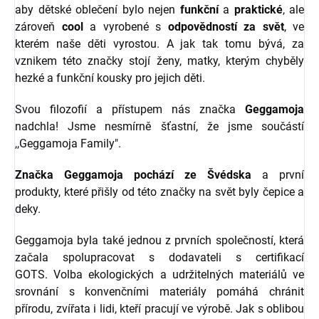
aby dětské oblečení bylo nejen
funkční
a
praktické
, ale
zároveň
cool
a vyrobené s
odpovědností za svět
, ve
kterém naše děti vyrostou. A jak tak tomu bývá, za
vznikem této značky stojí ženy, matky, kterým chyběly
hezké a funkční kousky pro jejich děti.
Svou filozofií a přístupem nás značka
Geggamoja
nadchla! Jsme nesmírně šťastní, že jsme součástí
,,Geggamoja Family".
Značka Geggamoja pochází ze Švédska
a první
produkty, které přišly od této značky na svět byly čepice a
deky.
Geggamoja byla také jednou z prvních společností, která
začala spolupracovat s dodavateli s certifikací
GOTS. Volba ekologických a udržitelných materiálů ve
srovnání s konvenčními materiály pomáhá chránit
přírodu, zvířata i lidi, kteří pracují ve výrobě. Jak s oblibou