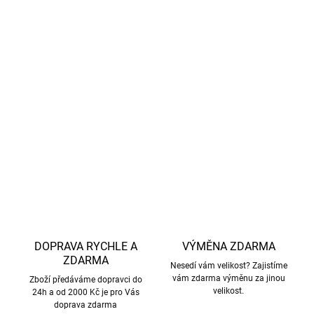
Poznámka:
Materiál s certifikovanou UV ochranou
UPF 50+ byl nezávisle testován dle evropských norem
EN 13758-1 a EN 13758-2. Poskytuje vysokou ochranu
před slunečním zářením, přesto doporučujeme
nezakryté části pokožky chránit vhodným opalovacím
krémem.
DETAILNÍ INFORMACE
ZEPTAT SE
HLÍDAT
DOPRAVA RYCHLE A
VÝMĚNA ZDARMA
ZDARMA
Nesedí vám velikost? Zajistíme
vám zdarma výměnu za jinou
Zboží předáváme dopravci do
velikost.
24h a od 2000 Kč je pro Vás
doprava zdarma