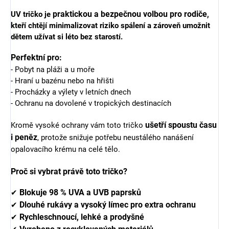
praktickou a bezpečnou volbou pro rodiče
UV tričko je
,
kteří chtějí minimalizovat riziko spálení a zároveň umožnit
dětem užívat si léto bez starostí.
Perfektní pro:
- Pobyt na pláži a u moře
- Hraní u bazénu nebo na hřišti
- Procházky a výlety v letních dnech
- Ochranu na dovolené v tropických destinacích
ušetří spoustu času
Kromě vysoké ochrany vám toto tričko
i peněz
, protože snižuje potřebu neustálého nanášení
opalovacího krému na celé tělo.
Proč si vybrat právě toto tričko?
Blokuje 98 % UVA a UVB paprsků
✔
Dlouhé rukávy a vysoký límec pro extra ochranu
✔
Rychleschnoucí, lehké a prodyšné
✔