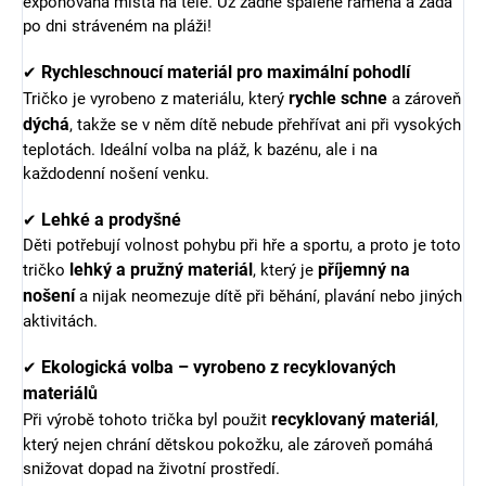
exponovaná místa na těle. Už žádné spálené ramena a záda
po dni stráveném na pláži!
Rychleschnoucí materiál pro maximální pohodlí
✔
rychle schne
Tričko je vyrobeno z materiálu, který
a zároveň
dýchá
, takže se v něm dítě nebude přehřívat ani při vysokých
teplotách. Ideální volba na pláž, k bazénu, ale i na
každodenní nošení venku.
Lehké a prodyšné
✔
Děti potřebují volnost pohybu při hře a sportu, a proto je toto
lehký a pružný materiál
příjemný na
tričko
, který je
nošení
a nijak neomezuje dítě při běhání, plavání nebo jiných
aktivitách.
Ekologická volba – vyrobeno z recyklovaných
✔
materiálů
recyklovaný materiál
Při výrobě tohoto trička byl použit
,
který nejen chrání dětskou pokožku, ale zároveň pomáhá
snižovat dopad na životní prostředí.