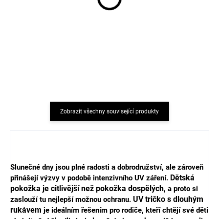
Dětské rychleschnoucí
Dětská UV souprava
dívčí plavky s dlouhým
triko s dlouhým rukávem
rukávem růžové Pink
a kraťasy Pink Leo
Leo Geggamoja
Geggamoja
741 Kč
1 090 Kč
od
od
Zobrazit všechny související produkty
Slunečné dny jsou plné radosti a dobrodružství, ale zároveň
Dětská
přinášejí výzvy v podobě intenzivního UV záření.
pokožka je citlivější než pokožka dospělých
, a proto si
UV tričko s dlouhým
zaslouží tu nejlepší možnou ochranu.
rukávem
je ideálním řešením pro rodiče, kteří chtějí své děti