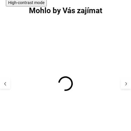
High-contrast mode
Mohlo by Vás zajímat
AKCE
AKCE
Dětský UV set s
Dětský UV set s dlouhým
rukávem Gegga
rukávem Geggamoja -
barva růžová Pi
barva modrá Pettson
998 Kč
and Findus
998 Kč