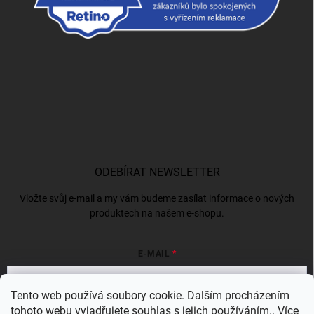
ODEBÍRAT NEWSLETTER
Vložte svůj e-mail a my vám budeme zasílat informace o nových
produktech na našem e-shopu.
E-MAIL
Tento web používá soubory cookie. Dalším procházením
tohoto webu vyjadřujete souhlas s jejich používáním.. Více