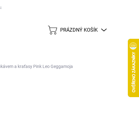
ané značky
Tabulka velikostí
Možnosti dopravy CZ
Možnost
PRÁZDNÝ KOŠÍK
NÁKUPNÍ
KOŠÍK
rukávem a kraťasy Pink Leo Geggamoja
d
1 090 Kč