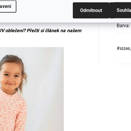
avení
Odmítnout
Souhl
EAN
:
Barva
:
UV oblečení? Přečti si
článek na našem
#sizes