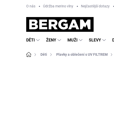
Přejít
O nás
Údržba merino vlny
Nejčastější dotazy
na
obsah
DĚTI
ŽENY
MUŽI
SLEVY
Domů
Děti
Plavky a oblečení s UV FILTREM
1 hodnocení
Podrobnosti hodnocení
ZNA
AKCE