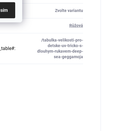
asím
Zvolte variantu
Růžová
/tabulka-velikosti-pro-
detske-uv-tricko-s-
_table#
:
dlouhym-rukavem-deep-
sea-geggamoja