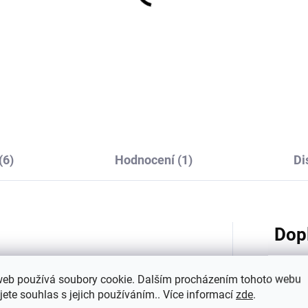
ský UV overal s
Dětské plavky pro
átkým 3/4 rukávem
miminko stahovací
inbow Geggamoja
Rainbow Geggamoja
678 Kč
639 Kč
od
od
(6)
Hodnocení (1)
Di
Dop
hranný UV faktor.
web používá soubory cookie. Dalším procházením tohoto webu
jete souhlas s jejich používáním.. Více informací
zde
.
Katego
tlivou dětskou kůži před škodlivým