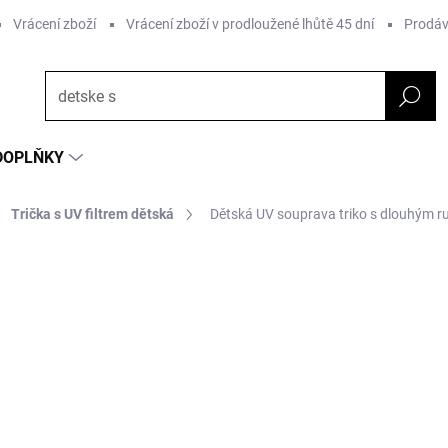
Vrácení zboží
Vrácení zboží v prodloužené lhůtě 45 dní
Prodáv
DOPLŇKY
Trička s UV filtrem dětská
Dětská UV souprava triko s dlouhým 
ČKA:
GEGGAMOJA
od 1 283 Kč
o
Měrná
ZVOLTE VARIANTU
cena: