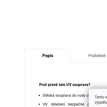
Dětské rychleschnoucí
Dět
dívčí plavky s dlouhým
kr
rukávem růžové Pink Leo
Ra
Geggamoja
741 Kč
od
Popis
Podobné 
Proč právě tato UV souprava?
Dětská souprava do vody obsahuje
oc
Tento 
vyjadřu
UV oblečení bezpečně ochrání ci