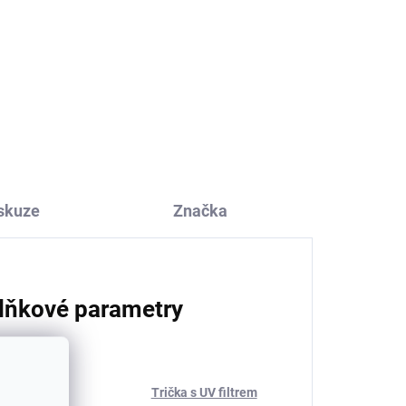
Dětské UV tričko s
dlouhým rukávem Pink
Leo Geggamoja
761 Kč
skuze
Značka
lňkové parametry
rie
:
Trička s UV filtrem