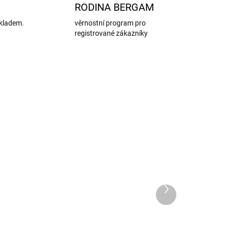
RODINA BERGAM
kladem.
věrnostní program pro
registrované zákazníky
AKCE
Další
produkt