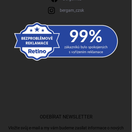
bergam_czsk
ODEBÍRAT NEWSLETTER
Vložte svůj e-mail a my vám budeme zasílat informace o nových