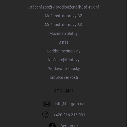
Vrácení zboží v prodloužené lhůtě 45 dní
Možnosti dopravy CZ
Možnosti dopravy SK
Možnosti platby
O nás
Údržba merino vlny
Nejčastější dotazy
Prodávané značky
Tabulka velikostí
KONTAKT
info
@
bergam.cz
+420 216 216 931
Bergamcz