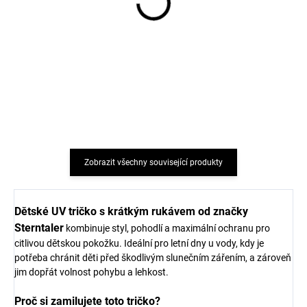
Dětské sluneční brýle 0-
Dětský UV klobouk proti
10 měsíců růžové
slunci růžový Geggamoja
Geggamoja
653 Kč
437 Kč
Zobrazit všechny související produkty
Dětské UV tričko s krátkým rukávem od značky
Sterntaler
kombinuje styl, pohodlí a maximální ochranu pro
citlivou dětskou pokožku. Ideální pro letní dny u vody, kdy je
potřeba chránit děti před škodlivým slunečním zářením, a zároveň
jim dopřát volnost pohybu a lehkost.
Proč si zamilujete toto tričko?