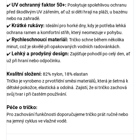
UV ochranný faktor 50+:
✔️
Poskytuje spolehlivou ochranu
před škodlivým UV zářením, ať už si děti hrají na pláži, u bazénu
nebo na zahradě.
Krátké rukávy:
✔️
Ideální pro horké dny, kdy je potřeba lehká
ochrana ramen a komfortní střih, který neomezuje v pohybu.
Rychleschnoucí materiál:
✔️
Tričko schne během několika
minut, což je skvělé při opakovaných vodních radovánkách.
Lehký a prodyšný design:
✔️
Zajišťuje pohodlí po celý den, ať
už při hraní nebo odpočinku.
Kvalitní složení:
82% nylon, 18% elastan
Tričko je vyrobeno z prvotřídní směsi materiálů, která je šetrná k
dětské pokožce, elastická a odolná. Zajistí, že si tričko zachová
svůj tvar i při častém používání.
Péče o tričko:
Pro zachování funkčnosti doporučujeme tričko prát ručně nebo
na jemný cyklus ve vlažné vodě.