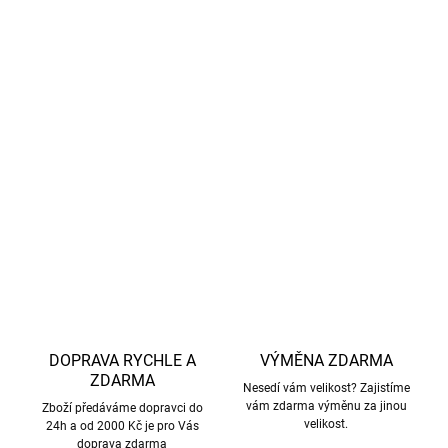
Složení
: 82% nylon, 18% elastan
Testováno a potvrzeno:
Materiál s UV ochranou splňuje
přísnou evropskou normu
EN-13758-1
, což je vaše
záruka spolehlivé ochrany před sluncem.
DETAILNÍ INFORMACE
ZEPTAT SE
HLÍDAT
DOPRAVA RYCHLE A
VÝMĚNA ZDARMA
ZDARMA
Nesedí vám velikost? Zajistíme
vám zdarma výměnu za jinou
Zboží předáváme dopravci do
velikost.
24h a od 2000 Kč je pro Vás
doprava zdarma