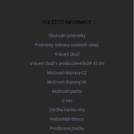
Z
á
p
a
DŮLEŽITÉ INFORMACE
t
í
Obchodní podmínky
Podmínky ochrany osobních údajů
Vrácení zboží
Vrácení zboží v prodloužené lhůtě 45 dní
Možnosti dopravy CZ
Možnosti dopravy SK
Možnosti platby
O nás
Údržba merino vlny
Nejčastější dotazy
Prodávané značky