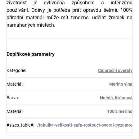
životnost je ovlivněna způsobem a intenzitou
používání. Oděvy je potřeba prát opravdu šetrně. 100%
přírodní materiál může mít tendenci udělat žmolek na
namáhaných místech.
Doplňkové parametry
Kategorie
:
Celoroční overaly
Materiál
:
Merino vlna
Barva
:
Hnědá
,
Krémová
Materiál
:
100% merino
#sizes_table#
:
/tabulka-velikosti-safa-rostouci-overal-pyzamo/