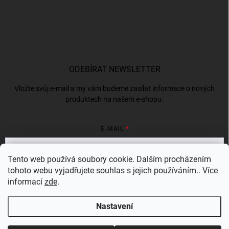
ODEBÍRAT NEWSLETTER
Vložte svůj e-mail a my vám budeme zasílat informace o nových
produktech na našem e-shopu.
E-MAIL
Tento web používá soubory cookie. Dalším procházením
tohoto webu vyjadřujete souhlas s jejich používáním.. Více
Vložením e-mailu souhlasíte s
podmínkami ochrany osobních údajů
informací
zde
.
Přihlásit se
Nastavení