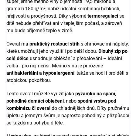
super jemné merino vlny o jemnosti 19,5 mikronu a
gramáži 180 g/m², nabízí ideální kombinaci hebkosti,
hřejivosti a prodyšnosti. Díky výborné
termoregulaci
se
dítě nebude přehřívat ani v teplejším počasí, a zároveň
mu bude příjemně teplo v zimě.
Overal má
praktický rostoucí střih
s ohrnovacími náplety,
které umožňují jeho využití i po delší dobu.
Dlouhý zip po
celé délce
usnadňuje oblékání a přebalování – ideální
volba i pro nejmenší. Merino vlna je přirozeně
antibakteriální a hypoalergenní
, takže se hodí i pro děti s
atopickou pokožkou.
Tento overal můžete využít jako
pyžamko na spaní
,
pohodlné domácí oblečení
, nebo
spodní vrstvu pod
kombinézu či overal
do chladnějších dnů. Díky pružnému
úpletu a jemným švům je naprosto pohodlný a přizpůsobí
se každému pohybu dítěte.