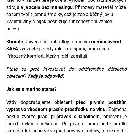
Merino vlna, ze které je overal vyroben, pochází z etických
zdrojů a je
zcela bez mulesingu
. Přirozený materiál může
časem tvořit jemné žmolky, což je zcela běžný jev u
kvalitní vlny a nijak nesnižuje funkčnost ani vzhled
oděvu.
Shrnutí:
Univerzální, pohodlný a funkční
merino overal
SAFA
využijete po celý rok – na spaní, hraní i ven.
Přirozený komfort, který si děti zamilují.
Ptáte se proč investovat do udržitelného dětského
oblečení?
Tady je odpověď.
Jak se o merino starat?
Vždy doporučujeme oblečení
před prvním použitím
vyprat ve vhodném pracím
prostředku na vlnu.
Zejména
pokud zvolíte
prací přípravek s l
anolinem,
oblečení je
ihned měkčí a nekouše.
Při prvním praní perte prádlo
samostatně nebo se stejně barevnými oděvy, může dojít k