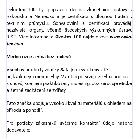
Oeko-tex 100 byl připraven dvěma zkušebními ústavy v
Rakousku a Německu a je certifikací s dlouhou tradicí v
textilním průmyslu. Schvalování a certifikaci provádějí
nezávislé orgány, včetně švédských výzkumných ústavů
RISE. Více informací o
Øko-tex 100
najdete zde:
www.oeko-
tex.com
Merino ovce a vlna bez mulesů
Všechny produkty značky
Safa
jsou vyrobeny z té
nejkvalitnější merino vlny. Výrobci potvrzují, že vlna pochází
z chovů, kde není praktikovaný mulesing, což zaručuje etické
a šetrné zacházení se zvířaty.
Tato značka spojuje vysokou kvalitu materiálů s ohledem na
přírodu a pohodlí.
Pro potřeby zákazníků uvádíme kontaktní údaje našeho
dodavatele: