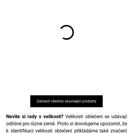
Dětské merino body ze
Dětské rostoucí legíny ze
100% merino vlny dlouhý
100% merino vlny
rukáv Jaquard SAFA -
Jaquard SAFA - hnědé
béžové
895 Kč
991 Kč
Zobrazit všechny související produkty
Nevíte si rady s velikostí?
Velikosti oblečení se udávají
odlišné pro různé země. Proto si dovolujeme upozornit, že
k identifikaci velikosti oblečení přikládáme také značení