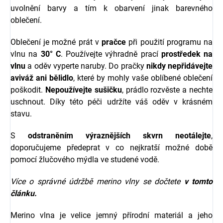
uvolnění barvy a tím k obarvení jinak barevného
oblečení.
Oblečení je možné prát v
pračce
při použití programu na
vlnu na
30° C
. Používejte výhradně prací
prostředek na
vlnu
a oděv vyperte naruby. Do pračky
nikdy nepřidávejte
aviváž ani bělidlo
, které by mohly vaše oblíbené oblečení
poškodit.
Nepoužívejte sušičku
, prádlo rozvěste a nechte
uschnout. Díky této péči udržíte váš oděv v krásném
stavu.
S
odstraněním výraznějších skvrn neotálejte
,
doporučujeme předeprat v co nejkratší možné době
pomocí žlučového mýdla ve studené vodě.
Více o správné údržbě merino vlny se dočtete
v tomto
článku.
Merino vlna je velice jemný přírodní materiál a jeho