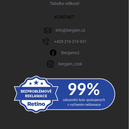
Tabulka velikostí
KONTAKT
info
@
bergam.cz
+420 216 216 931
Bergamcz
bergam_czsk