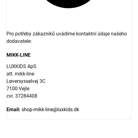
Pro potřeby zákazníků uvádíme kontaktní údaje našeho
dodavatele:
MIKK-LINE
LUXKIDS ApS
att. mikk-line
Løversysselvej 3C
7100 Vejle
cvr. 37284408
Email:
shop-mikk-line@luxkids.dk