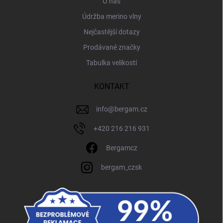
O nás
Údržba merino vlny
Nejčastější dotazy
Prodávané značky
Tabulka velikostí
KONTAKT
info
@
bergam.cz
+420 216 216 931
Bergamcz
bergam_czsk