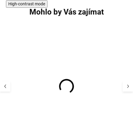
High-contrast mode
Mohlo by Vás zajímat
AKCE
AKCE
Dětský termo set bunda
Dětský termo se
a kalhoty Mikk-Line -
a kalhoty Mikk-L
Warm modrá barva Dino
Warm Frill Twili
1 016 Kč
Mauve
1 016 K