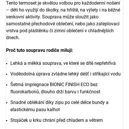
Tento termoset je skvělou volbou pro každodenní nošení
– děti ho využijí do školky, na hřiště, na výlety i na běžné
venkovní aktivity. Souprava může sloužit jako
samostatné přechodové oblečení, nebo jako zateplovací
vrstva pod pláštěnku či zimní oblečení v chladnějších
dnech.
Proč tuto soupravu rodiče milují:
Lehká a měkká souprava, ve které se dítě nepřehřívá
Voděodolná úprava zvládne lehký déšť i stříkající vodu
Šetrná impregnace BIONIC FINISH ECO bez
fluorokarbonů, dlouho drží barvu i funkčnost
Snadné oblékání díky zipu po celé délce bundy a
elastickému pasu kalhot
Stojáček u krku chrání před chladem a větrem