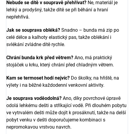
Nebude se dítě v soupravě přehřívat?
Ne, materiál je
lehký a prodyšný, takže dítě se při běhání a hraní
nepřehřívá.
Jak se souprava obléká?
Snadno – bunda má zip po
celé délce a kalhoty elastický pas, takže oblékání i
svlékání zvládne dítě rychle.
Chrání bunda krk před větrem?
Ano, má praktický
stojáček u krku, který chrání před chladným větrem.
Kam se termoset hodí nejvíc?
Do školky, na hřiště, na
výlety i na běžné každodenní venkovní aktivity.
Je souprava voděodolná?
Ano, díky povrchové úpravě
odolá lehkému dešti a stříkající vodě. Při dlouhém pobytu
ve vytrvalém dešti může dojít k prosáknutí, takže na delší
pobyt venku v dešti doporučujeme kombinaci s
nepromokavou vrstvou navrch.