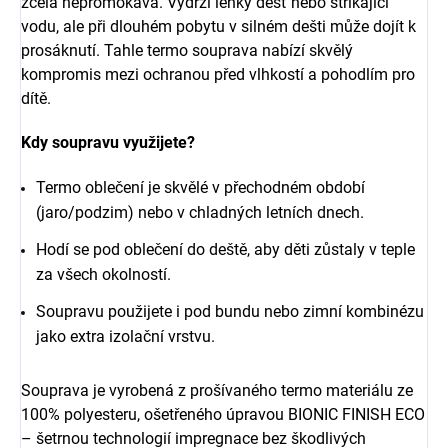
zcela nepromokavá. Vydrží lehký déšť nebo stříkající
vodu, ale při dlouhém pobytu v silném dešti může dojít k
prosáknutí. Tahle termo souprava nabízí skvělý
kompromis mezi ochranou před vlhkostí a pohodlím pro
dítě.
Kdy soupravu využijete?
Termo oblečení je skvělé v přechodném období
(jaro/podzim) nebo v chladných letních dnech.
Hodí se pod oblečení do deště, aby děti zůstaly v teple
za všech okolností.
Soupravu použijete i pod bundu nebo zimní kombinézu
jako extra izolační vrstvu.
Souprava je vyrobená z prošívaného termo materiálu ze
100% polyesteru, ošetřeného úpravou BIONIC FINISH ECO
– šetrnou technologií impregnace bez škodlivých