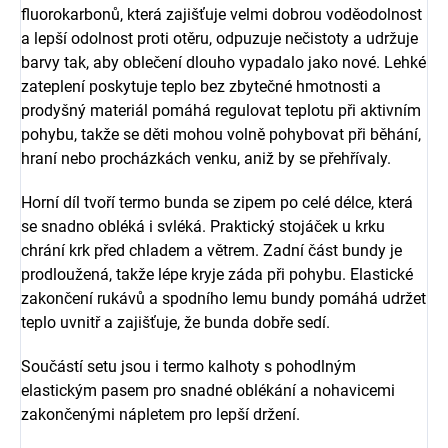
fluorokarbonů, která zajišťuje velmi dobrou voděodolnost
a lepší odolnost proti otěru, odpuzuje nečistoty a udržuje
barvy tak, aby oblečení dlouho vypadalo jako nové. Lehké
zateplení poskytuje teplo bez zbytečné hmotnosti a
prodyšný materiál pomáhá regulovat teplotu při aktivním
pohybu, takže se děti mohou volně pohybovat při běhání,
hraní nebo procházkách venku, aniž by se přehřívaly.
Horní díl tvoří termo bunda se zipem po celé délce, která
se snadno obléká i svléká. Praktický stojáček u krku
chrání krk před chladem a větrem. Zadní část bundy je
prodloužená, takže lépe kryje záda při pohybu. Elastické
zakončení rukávů a spodního lemu bundy pomáhá udržet
teplo uvnitř a zajišťuje, že bunda dobře sedí.
Součástí setu jsou i termo kalhoty s pohodlným
elastickým pasem pro snadné oblékání a nohavicemi
zakončenými nápletem pro lepší držení.