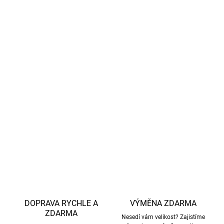
Zadní díl bundy prodloužený a zaoblený pro lepší krytí
zad
Elastické manžety na rukávech a spodním lemu bundy
Kalhoty s elastickým pasem a nápletem na nohavicích
Vhodné do školky, na hřiště, výlety i běžné venkovní
aktivity
Funguje samostatně, nebo jako zateplovací vrstva pod
pláštěnku či zimní kombinézu
DETAILNÍ INFORMACE
ZEPTAT SE
HLÍDAT
DOPRAVA RYCHLE A
VÝMĚNA ZDARMA
ZDARMA
Nesedí vám velikost? Zajistíme