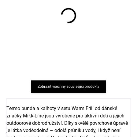
Dětské bambusové
Dětské bambusové
ponožky 5 párů ONYU
ponožky 5 párů ONYU
OY26 - béžová barva
OY26 - světle šedá barva
Angora
White Onyx
324 Kč
324 Kč
Zobrazit všechny související produkty
Termo bunda a kalhoty v setu Warm Frill od dánské
značky Mikk-Line jsou vyrobené pro aktivní děti a jejich
outdoorové dobrodružství. Díky skvělé povrchové úpravě
je látka voděodolná – odolá průniku vody, i když není