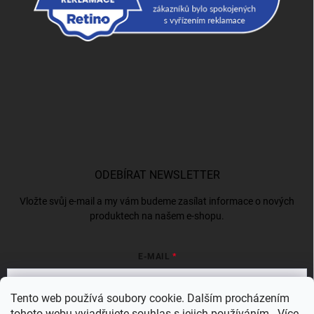
ODEBÍRAT NEWSLETTER
Vložte svůj e-mail a my vám budeme zasílat informace o nových
produktech na našem e-shopu.
E-MAIL
Tento web používá soubory cookie. Dalším procházením
tohoto webu vyjadřujete souhlas s jejich používáním.. Více