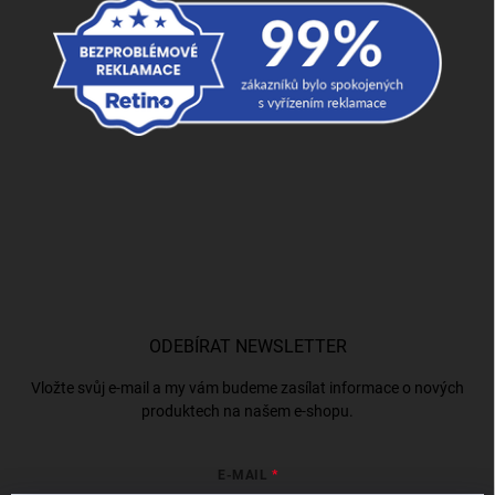
ODEBÍRAT NEWSLETTER
Vložte svůj e-mail a my vám budeme zasílat informace o nových
produktech na našem e-shopu.
E-MAIL