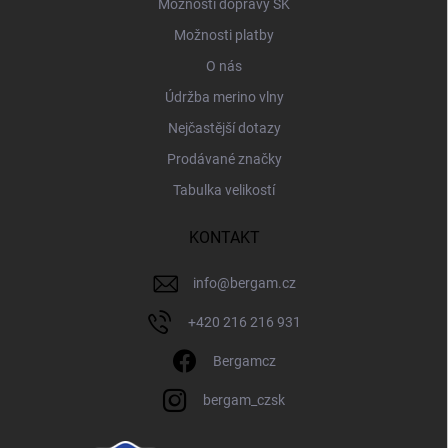
Možnosti dopravy SK
Možnosti platby
O nás
Údržba merino vlny
Nejčastější dotazy
Prodávané značky
Tabulka velikostí
KONTAKT
info
@
bergam.cz
+420 216 216 931
Bergamcz
bergam_czsk