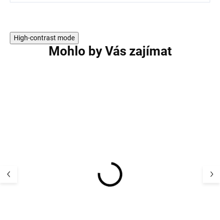
High-contrast mode
Mohlo by Vás zajímat
Dětský UV klob
Dětský UV klobouk
flapper plátno 