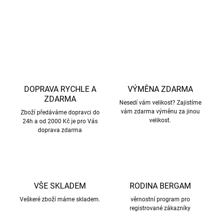
DETAILNÍ INFORMACE
ZEPTAT SE
HLÍDAT
DOPRAVA RYCHLE A
VÝMĚNA ZDARMA
ZDARMA
Nesedí vám velikost? Zajistíme
vám zdarma výměnu za jinou
Zboží předáváme dopravci do
velikost.
24h a od 2000 Kč je pro Vás
doprava zdarma
VŠE SKLADEM
RODINA BERGAM
Veškeré zboží máme skladem.
věrnostní program pro
registrované zákazníky