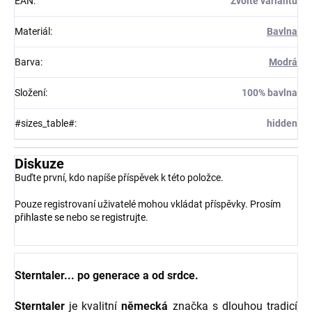
EAN
:
Zvolte variantu
Materiál
:
Bavlna
Barva
:
Modrá
Složení
:
100% bavlna
#sizes_table#
:
hidden
Diskuze
Buďte první, kdo napíše příspěvek k této položce.
Pouze registrovaní uživatelé mohou vkládat příspěvky. Prosím
přihlaste se
nebo se
registrujte
.
Sterntaler... po generace a od srdce.
Sterntaler
je kvalitní
německá
značka s dlouhou tradicí