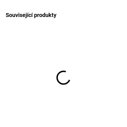
Související produkty
Boty do vody capáčky
pro děti zelené
Sterntaler
349 Kč