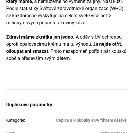
který máme
, a nemůžeme ho vyměnit za jiný. Naši kůži.
Podle statistiky Světové zdravotnické organizace (WHO)
se každoročně vyskytuje na celém světě více než 3
miliony nových případů rakoviny kůže.
Zdraví máme zkrátka jen jedno.
A oděv s UV ochranou
oproti opalovacímu krému má tu výhodu, že
nejde otřít,
ošoupat ani smazat
. Proto nezapomeň pořídit pár kousků
sobě a především svým dětem.
Doplňkové parametry
Kategorie
:
Čepice a klobouky s UV filtrem dětské