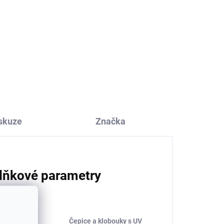
skuze
Značka
lňkové parametry
Čepice a klobouky s UV