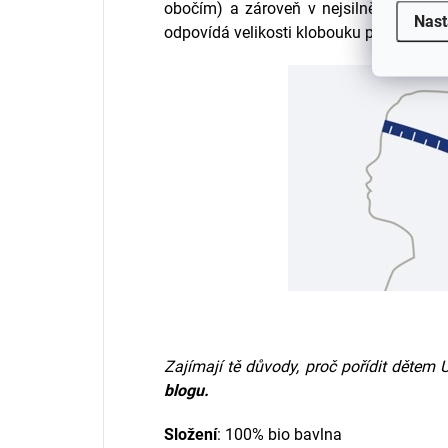
obočím) a zároveň v nejsilnějším míst
Nast
odpovídá velikosti klobouku pro děti.
Zajímají tě důvody, proč pořídit dětem U
blogu.
Složení
: 100% bio bavlna