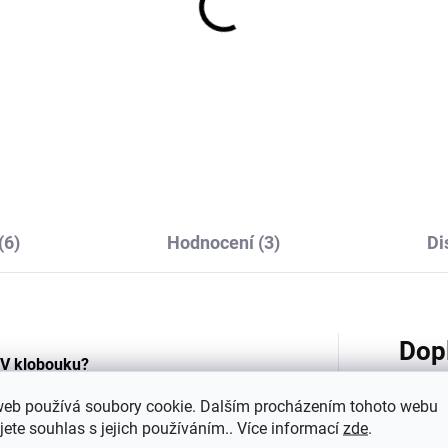
(6)
Hodnocení (3)
Di
Dop
UV klobouku?
web používá soubory cookie. Dalším procházením tohoto webu
e správnou velikost, je potřeba dítěti
jete souhlas s jejich používáním.. Více informací
zde
.
ejširší části čela (nebo cca 1,5 cm nad