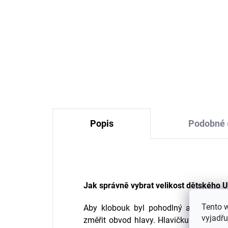
Boty do vody capáčky pro
děti zelené Sterntaler
349 Kč
Popis
Podobné 
Jak správně vybrat velikost dětského 
Tento 
Aby klobouk byl pohodlný a vybrali jst
vyjadřu
změřit obvod hlavy. Hlavičku měřte v n