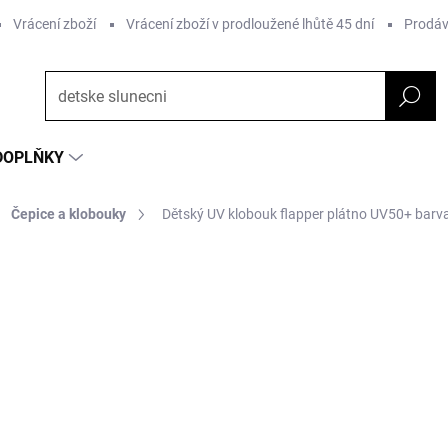
Vrácení zboží
Vrácení zboží v prodloužené lhůtě 45 dní
Prodáv
DOPLŇKY
Čepice a klobouky
Dětský UV klobouk flapper plátno UV50+ bar
ČKA:
STERNTALER
375 Kč
Měrná
ZVOLTE VARIANTU
cena:
Barva