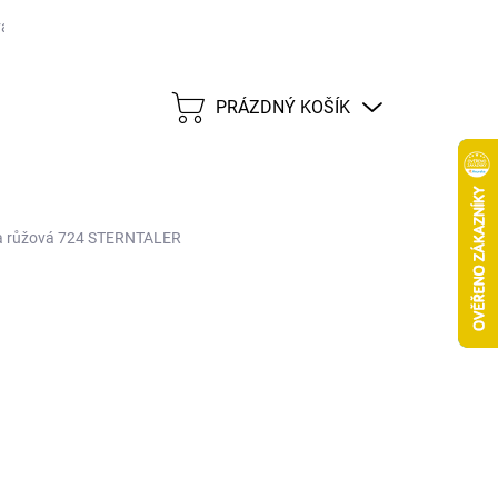
ané značky
Tabulka velikostí
Možnosti dopravy CZ
Možnost
PRÁZDNÝ KOŠÍK
NÁKUPNÍ
KOŠÍK
va růžová 724 STERNTALER