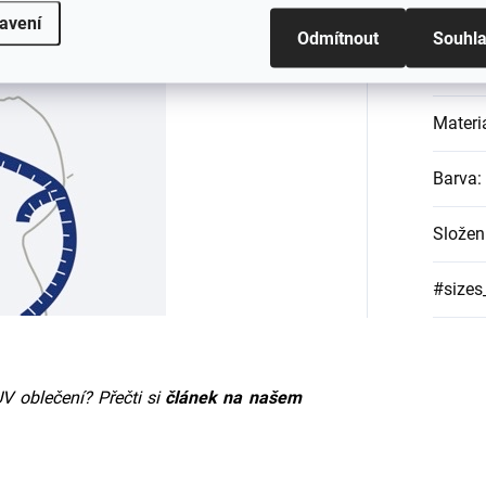
Katego
ě zadní části hlavy. Naměřená velikost
avení
Odmítnout
Souhl
EAN
:
Materi
Barva
:
Složen
#sizes
V oblečení? Přečti si
článek na našem