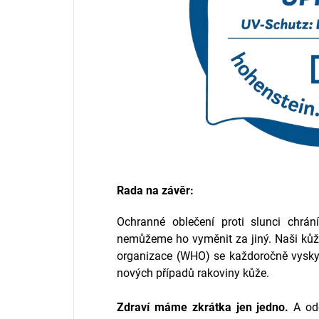
Rada na závěr:
Ochranné oblečení proti slunci chrá
nemůžeme ho vyměnit za jiný. Naši kůži
organizace (WHO) se každoročně vyskyt
nových případů rakoviny kůže.
Zdraví máme zkrátka jen jedno.
A odě