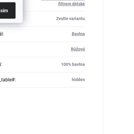
rie
:
filtrem dětské
asím
Zvolte variantu
ál
:
Bavlna
Růžová
í
:
100% bavlna
_table#
:
hidden