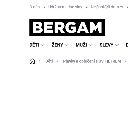
Přejít
O nás
Údržba merino vlny
Nejčastější dotazy
na
obsah
DĚTI
ŽENY
MUŽI
SLEVY
Domů
Děti
Plavky a oblečení s UV FILTREM
3 hodnocení
Podrobnosti hodnocení
ZNA