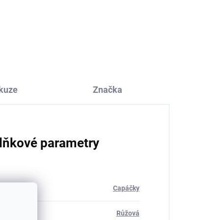
Rostoucí kalhoty vínový
a s
melír z merino vlny,
bavlny a hedvábí
Cosilana
489 Kč
od
kuze
Značka
lňkové parametry
rie
:
Capáčky
Růžová