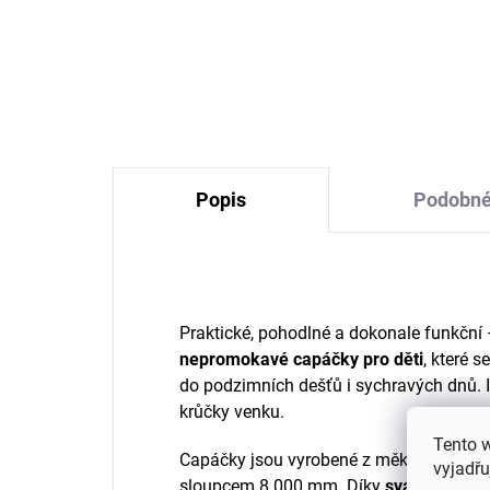
Dětské body zavinovací z
Dět
merino vlny a hedvábí
ru
Cosilana s dlouhým
hed
rukávem modrý pruh
895 Kč
od
Popis
Podobné
Praktické, pohodlné a dokonale funkční 
nepromokavé capáčky pro děti
, které 
do podzimních dešťů i sychravých dnů. Id
krůčky venku.
Tento 
Capáčky jsou vyrobené z měkkého, ale 
vyjadřu
sloupcem 8 000 mm. Díky
svařovaným