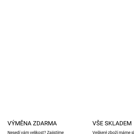
Snadná údržba – stačí otř
Reflexní prvky pro větší b
Bez PFC a fluoru, šetrné k 
GRS certifikace – recyklov
Stylový a praktický dopln
Materiál: 55 % recyklovaný
polyuretan, Podšívka: 100 
Standard 100 by OEKO-T
DETAILNÍ INFORMACE
VÝMĚNA ZDARMA
VŠE SKLADEM
Nesedí vám velikost? Zajistíme
Veškeré zboží máme s