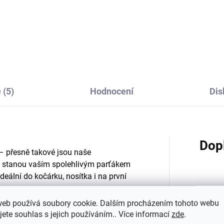
ské triko s dlouhým
Dětské body z merino
kávem z merino vlny a
vlny a hedvábí Cosilan
vábí přírodní Cosilana
dlouhým rukávem růžový
pruh
639 Kč
716 Kč
od
od
 (5)
Hodnocení
Dis
Dop
– přesně takové jsou naše
se stanou vaším spolehlivým parťákem
eální do kočárku, nosítka i na první
Katego
web používá soubory cookie. Dalším procházením tohoto webu
vysoce odolného materiálu s vodním
jete souhlas s jejich používáním.. Více informací
zde
.
Barva
:
 švům
nepropustí vodu ani při větším