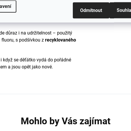
uvnitř udrží nožky v teple, i když je
avení
Odmítnout
Souhl
#sizes
uché zipy
kolem kotníků a
gumička v
rží na svém místě.
e důraz i na udržitelnost – použitý
 fluoru, s podšívkou z
recyklovaného
i když se děťátko vydá do pořádné
kem a jsou opět jako nové.
Mohlo by Vás zajímat