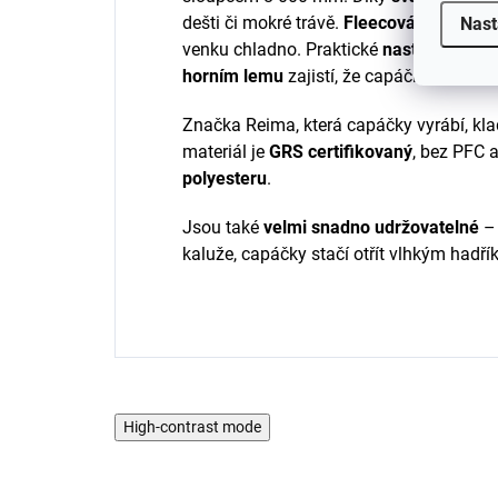
dešti či mokré trávě.
Fleecová podšívka
Nast
venku chladno. Praktické
nastavitelné s
horním lemu
zajistí, že capáčky pevně d
Značka Reima, která capáčky vyrábí, klad
materiál je
GRS certifikovaný
, bez PFC a
polyesteru
.
Jsou také
velmi snadno udržovatelné
– 
kaluže, capáčky stačí otřít vlhkým hadří
High-contrast mode