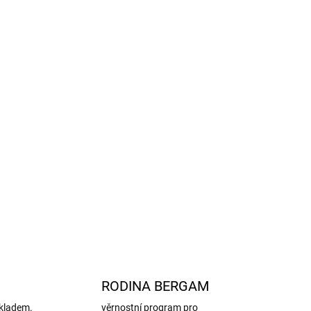
ít vlhkým hadříkem
ezpečnost
přírodě
ané materiály
ěk do každého počasí
 polyester (post-consumer), 45 % vodou ředitelný
% recyklovaný polyester (fleece)
EX®
ZEPTAT SE
HLÍDAT
RODINA BERGAM
kladem.
věrnostní program pro