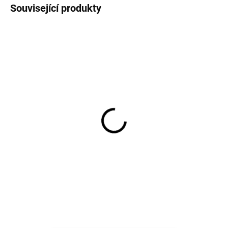
Související produkty
Capáčky z merino vlny
Rostoucí kalhoty z
červené COSILANA
merino vlny a hedvábí
Cosilana s přehrnutím
326 Kč
modrý pruh
od
687 Kč
od