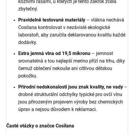
kožními řasami, u kterých je tento zákrok zcela
zbytečný.
Pravidelně testované materiály
– vlákna nechává
Cosilana kontrolovat v nezávislé ekologické
laboratoři, aby zaručila deklarovanou kvalitu každé
dodávky.
Extra jemná vlna od 19,5 mikronu
– jemnost
srovnatelná s tou nejlepší merino přízí na trhu, díky
čemuž oblečení nekouše ani citlivou dětskou
pokožku.
Přírodní nedokonalosti jsou znak kvality, ne vady
–
drobné strukturální odchylky typické pro ovčí vlnu
jsou přirozeným projevem výroby bez chemických
úprav a nejsou důvodem k reklamaci.
Časté otázky o značce Cosilana