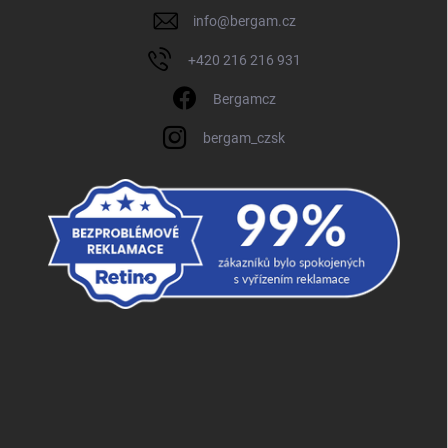
info
@
bergam.cz
+420 216 216 931
Bergamcz
bergam_czsk