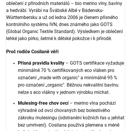
oblečení z přírodních materiálů – bio merino vlny, bavlny
a hedvábí. Vyrábí na Švábské Albě v Bádensku-
Württembersku a už od ledna 2006 je členem přísného
kontrolního systému IVN, dnes známého jako GOTS
(Global Organic Textile Standard). Výsledkem je oblečení
lehké jako pírko, šetrné k dětské pokožce i k přírodě.
Proč rodiče Cosilaně věří
Přísná pravidla kvality
– GOTS certifikace vyžaduje
minimálně 70 % certifikovaných eco vláken pro
označení „made with organic" a minimálně 95 %
pro označení „organic". Běžnou nekvalitní bavlnu
nelze s eco vlákny v jednom výrobku míchat.
Mulesing-free chov ovcí
– merino vlna pochází
výhradně od ovcí chovaných bez bolestivého
zákroku mulesingu (odstranění kožních řas u jehňat
bez umrtvení). Cosilana používá plemena s méně