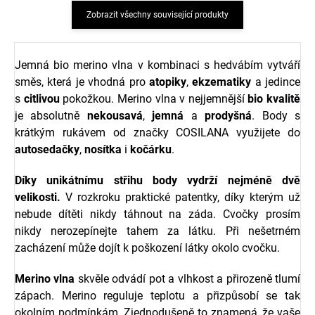
Zobrazit všechny související produkty
Jemná bio merino vlna v kombinaci s hedvábím vytváří
směs, která je vhodná pro
atopiky
,
ekzematiky
a jedince
s
citlivou
pokožkou. Merino vlna v nejjemnější
bio
kvalitě
je absolutně
nekousavá
,
jemná
a
prodyšná
. Body s
krátkým rukávem od značky COSILANA využijete do
autosedačky
,
nosítka
i
kočárku
.
Díky unikátnímu střihu body vydrží nejméně dvě
velikosti.
V rozkroku praktické patentky, díky kterým už
nebude dítěti nikdy táhnout na záda. Cvočky prosím
nikdy nerozepínejte tahem za látku. Při nešetrném
zacházení může dojít k poškození látky okolo cvočku.
Merino vlna
skvěle odvádí pot a vlhkost a přirozeně tlumí
zápach. Merino reguluje teplotu a přizpůsobí se tak
okolním podmínkám. Zjednodušeně to znamená, že vaše