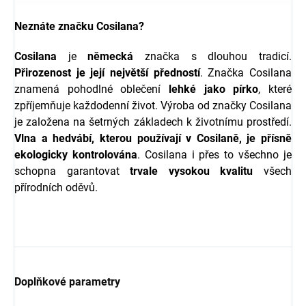
Neznáte značku Cosilana?
Cosilana
je
německá
značka s dlouhou tradicí.
Přirozenost je její největší předností
. Značka Cosilana
znamená pohodlné oblečení
lehké
jako
pírko
, které
zpříjemňuje každodenní život. Výroba od značky Cosilana
je založena na šetrných základech k životnímu prostředí.
Vlna a hedvábí, kterou používají v Cosilaně, je přísně
ekologicky kontrolována
. Cosilana i přes to všechno je
schopna garantovat
trvale
vysokou
kvalitu
všech
přírodních oděvů.
Doplňkové parametry