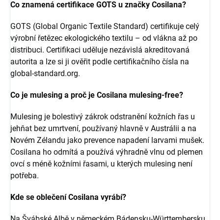
Co znamená certifikace GOTS u značky Cosilana?
GOTS (Global Organic Textile Standard) certifikuje celý
výrobní řetězec ekologického textilu – od vlákna až po
distribuci. Certifikaci uděluje nezávislá akreditovaná
autorita a lze si ji ověřit podle certifikačního čísla na
global-standard.org.
Co je mulesing a proč je Cosilana mulesing-free?
Mulesing je bolestivý zákrok odstranění kožních řas u
jehňat bez umrtvení, používaný hlavně v Austrálii a na
Novém Zélandu jako prevence napadení larvami mušek.
Cosilana ho odmítá a používá výhradně vlnu od plemen
ovcí s méně kožními řasami, u kterých mulesing není
potřeba.
Kde se oblečení Cosilana vyrábí?
Na Švábské Albě v německém Bádensku-Württembersku.