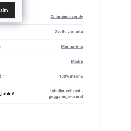
asím
rie
:
Celoroční overaly
Zvolte variantu
ál
:
Merino vlna
Modrá
ál
:
100% merino
tabulka-velikosti-
_table#
:
geggamoja-overal