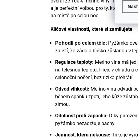
overal ze 100% merino vlny. Toto pyžá
Nast
a je perfektní volbou pro ty, kteří se b
na místě po celou noc.
Klíčové vlastnosti, které si zamilujete
Pohodlí po celém těle:
Pyžámko overa
zajistí, že záda a bříško zůstanou v te
Regulace teploty:
Merino vlna má jedi
na tělesnou teplotu. Hřeje v chladu a ch
celonoční nošení, bez rizika přehřátí.
Odvod vlhkosti:
Merino vlna odvádí pot
během spánku zpotí, jeho kůže zůstan
zimou.
Odolnost proti zápachu:
Díky přirozen
pyžámko nezadržuje pachy.
Jemnost, která nekouše:
Triko je vyr