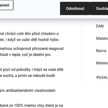
mko obejme vaše dítě příjemným teplem
avení
ěhem spánku odkopávají, protože zůstane
Odmítnout
Souhl
Katego
EAN
:
l chrání celé tělo před chladem a
Materi
ple, i když se vaše dítě hodně hýbe.
nečnou schopnost přirozeně reagovat
Barva
:
ladí v teple, což je ideální pro
Materi
 pryč od pokožky. I když se vaše dítě
e suchá, a proto se nebude budit
#sizes
ým antibakteriálním vlastnostem
obené ze 100% merino vlny, která je na