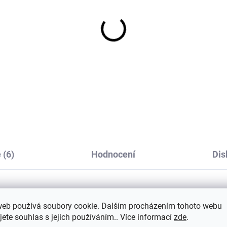
ino legíny dětské
Bambusová dětská
ggamoja - Blue Astro
fleecová čepice Blue
astronaut Geggamoja
725 Kč
od
319 Kč
od
 (6)
Hodnocení
Dis
web používá soubory cookie. Dalším procházením tohoto webu
Dop
ácí pohody je tu naše dětské pyžámko
jete souhlas s jejich používáním.. Více informací
zde
.