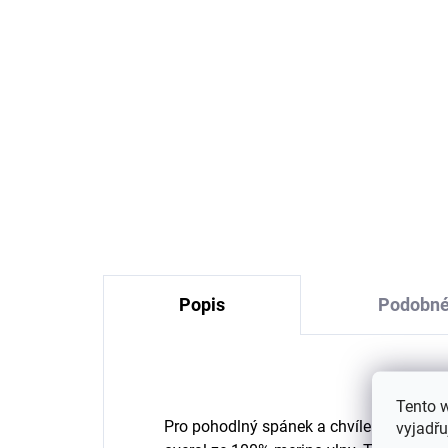
Merino triko dětské
Mer
dlouhý rukáv Geggamoja
Ge
- Blue Astro
794 Kč
od
Popis
Podobné
Tento 
Pro pohodlný spánek a chvíle plné dom
vyjadřu