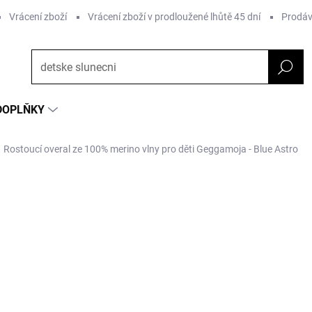
Vrácení zboží
Vrácení zboží v prodloužené lhůtě 45 dní
Prodáv
DOPLŇKY
Rostoucí overal ze 100% merino vlny pro děti Geggamoja - Blue Astro
NAČKA:
GEGGAMOJA
od 1 302 Kč
o
Měrná
ZVOLTE VARIANTU
cena: