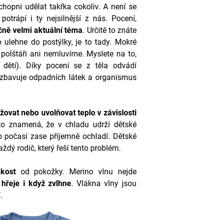
schopni udělat takřka cokoliv. A není se
otrápí i ty nejsilnější z nás. Pocení,
čně velmi aktuální téma
. Určitě to znáte
co ulehne do postýlky, je to tady. Mokré
 polštáři ani nemluvíme. Myslete na to,
dětí). Díky pocení se z těla odvádí
é zbavuje odpadních látek a organismus
žovat nebo uvolňovat teplo v závislosti
to znamená, že v chladu udrží dětské
o počasí zase příjemně ochladí. Dětské
dý rodič, který řeší tento problém.
hkost
od pokožky. Merino vlnu nejde
e
hřeje i když zvlhne
. Vlákna vlny jsou
í.