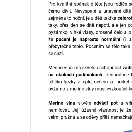
Pro kvalitní spánek dítěte jsou rodiče 
čemu divit. Nevyspalé a unavené dítě p
zejména to noční, je u dětí takřka
celoro
taky, přes den se dítě nepotí, ale jen 
pyžámko, vlhké vlasy, orosené čelo a o
že
pocení je naprosto normální
(i u 
přebytečné teplo. Pocením se tělo tak
se čistí.
Merino vlna má skvělou schopnost
zadr
na okolních podmínkách
. Jednoduše 
tělíčko hezky v teple, ovšem za horkéh
pyžamo z merino vlny musí vyzkoušet kaž
Merino vlna
skvěle
odvádí pot
a
vl
nemilovat. Její úžasná vlastnost je, ž
velmi pružná a se oděvy příliš nemačkaj