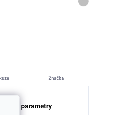
produkt
Bambusová dětská
TENKÁ čepice Blue
astronaut Geggamoja
319 Kč
od
kuze
Značka
lňkové parametry