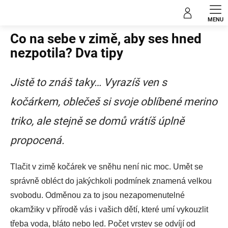
Přejít
Blog
na
obsah
Co na sebe v zimě, aby ses hned
nezpotila? Dva tipy
Jistě to znáš taky… Vyrazíš ven s
kočárkem, oblečeš si svoje oblíbené merino
triko, ale stejně se domů vrátíš úplně
propocená.
Tlačit v zimě kočárek ve sněhu není nic moc.
Umět se
správně obléct do jakýchkoli podmínek znamená velkou
svobodu. Odměnou za to jsou nezapomenutelné
okamžiky v přírodě vás i vašich dětí, které umí vykouzlit
třeba voda, bláto nebo led. Počet vrstev se odvíjí od