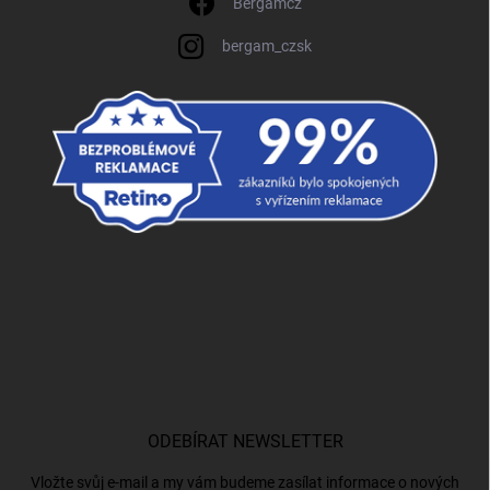
Bergamcz
bergam_czsk
ODEBÍRAT NEWSLETTER
Vložte svůj e-mail a my vám budeme zasílat informace o nových