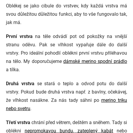
Oblékej se jako cibule do vrstvev, kdy každá vrstva má
svou důležitou důležitou funkci, aby to vše fungovalo tak,
jak má.
První vrstva
na těle odvádí pot od pokožky na vnější
stranu oděvu. Pak se vlhkost vypařuje dále do další
vrstvy. Pro ideální pohodlí oblékni první vrstvu přiléhavou
na tělo. My doporučujeme
dámské merino spodní prádlo
a tílka.
Druhá vrstva
se stará o teplo a odvod potu do další
vrstvy. Pokud bude druhá vrstva např. z bavlny, očekávej,
že vlhkost nasákne. Za nás tady sáhni po
merino triku
nebo svetru
.
Třetí vrstva
chrání před větrem, deštěm a sněhem. Tady si
oblékni
nepromokavou bundu, zateplený kabát
nebo