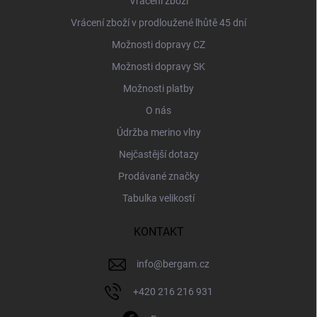
Vrácení zboží
Vrácení zboží v prodloužené lhůtě 45 dní
Možnosti dopravy CZ
Možnosti dopravy SK
Možnosti platby
O nás
Údržba merino vlny
Nejčastější dotazy
Prodávané značky
Tabulka velikostí
KONTAKT
info
@
bergam.cz
+420 216 216 931