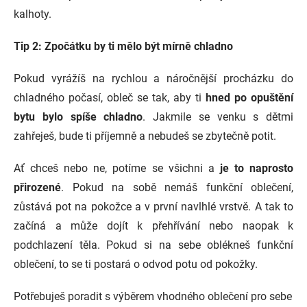
kalhoty.
Tip 2: Zpočátku by ti mělo být mírně chladno
Pokud vyrážíš na rychlou a náročnější procházku do
chladného počasí, obleč se tak, aby ti
hned po opuštění
bytu bylo spíše chladno
. Jakmile se venku s dětmi
zahřeješ, bude ti příjemně a nebudeš se zbytečně potit.
Ať chceš nebo ne, potíme se všichni a
je to naprosto
přirozené
. Pokud na sobě nemáš funkční oblečení,
zůstává pot na pokožce a v první navlhlé vrstvě. A tak to
začíná a může dojít k přehřívání nebo naopak k
podchlazení těla. Pokud si na sebe oblékneš funkční
oblečení, to se ti postará o odvod potu od pokožky.
Potřebuješ poradit s výběrem vhodného oblečení pro sebe