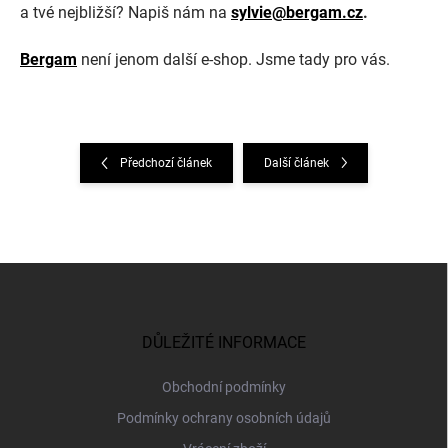
a tvé nejbližší? Napiš nám na
sylvie@bergam.cz
.
Bergam
není jenom další e-shop. Jsme tady pro vás.
Předchozí článek
Další článek
Z
á
p
a
DŮLEŽITÉ INFORMACE
t
í
Obchodní podmínky
Podmínky ochrany osobních údajů