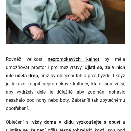
Rovněž velikost
nepromokavých kalhot
by měla
umožňovat prostor i pro mezivrstvy.
Ujisti se, že v nich
dítě udělá dřep
, aniž by oblečení táhlo přes hýždě. I když
je lákavé koupit nepromokavé kalhoty, které jsou větší,
aby vydržely déle, je důležité, aby zapínání nohavic
nesahalo pod nohy nebo boty. Zabráníš tak zbytečnému
opotřebení.
Oblečení si
vždy doma v klidu vyzkoušejte s obuví
a
ujistěte se, že není příliš těsné (obzvlášť, když jsou pod