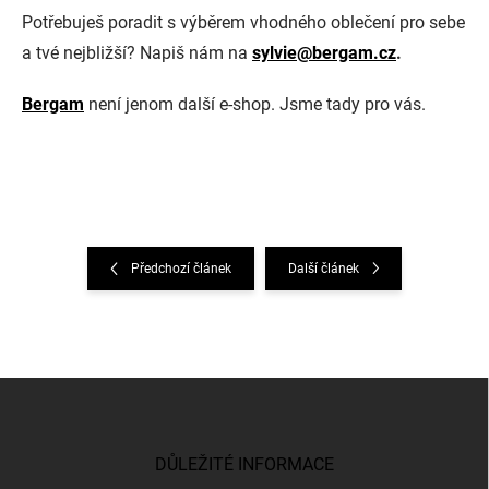
Potřebuješ poradit s výběrem vhodného oblečení pro sebe
a tvé nejbližší? Napiš nám na
sylvie@bergam.cz
.
Bergam
není jenom další e-shop. Jsme tady pro vás.
Předchozí článek
Další článek
Z
á
p
a
DŮLEŽITÉ INFORMACE
t