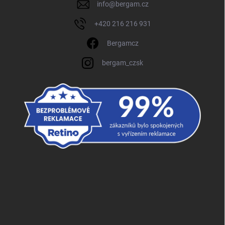
info
@
bergam.cz
+420 216 216 931
Bergamcz
bergam_czsk