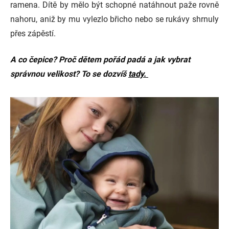
ramena. Dítě by mělo být schopné natáhnout paže rovně
nahoru, aniž by mu vylezlo břicho nebo se rukávy shrnuly
přes zápěstí.
A co čepice? Proč dětem pořád padá a jak vybrat
správnou velikost? To se dozvíš
tady.