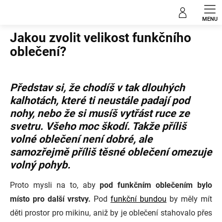
Přejít
Blog
na
obsah
Jakou zvolit velikost funkčního
oblečení?
Představ si, že chodíš v
tak dlouhých
kalhotách, které ti neustále padají pod
nohy,
nebo že si musíš vytřást ruce ze
svetru. Všeho moc škodí. Takže příliš
volné oblečení není dobré, ale
samozřejmě příliš těsné oblečení omezuje
volný pohyb.
Proto mysli na to, aby
pod funkčním oblečením bylo
místo pro další vrstvy.
Pod
funkční bundou
by měly mít
děti prostor pro mikinu, aniž by je oblečení stahovalo přes