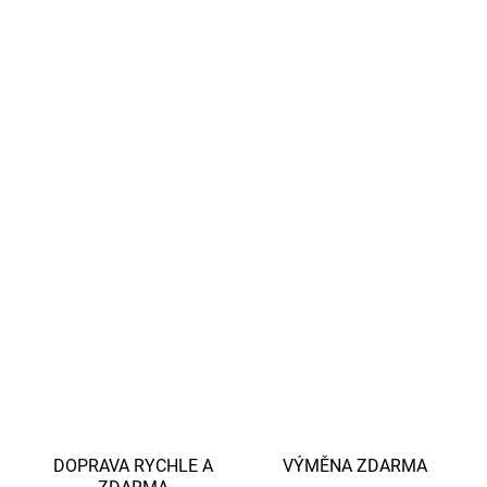
zdravotní nezávadnost materiálů
Prodyšné, hypoalergenní a šetrné k citlivé dětské
pokožce
Materiálové složení:
67 % viskóza (bambus), 28 %
bavlna, 5 % elastan
Snadná údržba:
praní na 40 °C, nedoporučuje se sušit v
sušičce ani žehlit
Celá kolekce se stejným vzorem
tady
DETAILNÍ INFORMACE
ZEPTAT SE
HLÍDAT
DOPRAVA RYCHLE A
VÝMĚNA ZDARMA