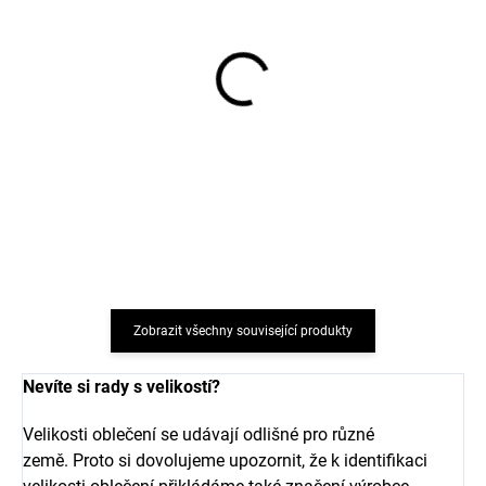
Dětské body s dlouhým
5 párů ponožek pro děti
rukávem z bambusu
z bavlny Dark Navy
modré Dark Navy
Minymo
MINYMO
541 Kč
348 Kč
Zobrazit všechny související produkty
Nevíte si rady s velikostí?
Velikosti oblečení se udávají odlišné pro různé
země. Proto si dovolujeme upozornit, že k identifikaci