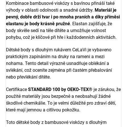
Kombinace bambusové viskózy s bavlnou přináší také
výhody v oblasti odolnosti a snadné údržby.
Materiál je
pevný, dobře drží tvar i po mnoha praních a díky příměsi
elastanu je body krásně pružné
. Elastan zajišťuje, že
body skvěle sedí na těle dítěte a umožňuje volnost
pohybu, což je klíčové při hře i každodenních aktivitách.
Dětské body s dlouhým rukávem CeLaVi je vybaveno
praktickým zapínáním na druky na rameni a mezi
nohama. Tento detail výrazně usnadňuje oblékání a
svlékání, což oceníte zejména při častém přebalování
nebo převlékání dítěte.
Certifikace
STANDARD 100 by OEKO-TEX®
je zárukou, že
použité materiály jsou bezpečné a neobsahují žádné
škodlivé chemikálie. To je velmi důležité pro zdraví dětí,
které mají jemnou a citlivou pokožku.
Toto dětské body z bambusové viskózy s dlouhým