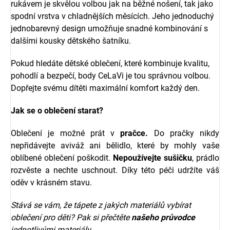
rukávem je skvělou volbou jak na běžné nošení, tak jako
spodní vrstva v chladnějších měsících. Jeho jednoduchý
jednobarevný design umožňuje snadné kombinování s
dalšími kousky dětského šatníku.
Pokud hledáte dětské oblečení, které kombinuje kvalitu,
pohodlí a bezpečí, body CeLaVi je tou správnou volbou.
Dopřejte svému dítěti maximální komfort každý den.
Jak se o oblečení starat?
Oblečení je možné prát v
pračce.
Do pračky nikdy
nepřidávejte aviváž ani bělidlo, které by mohly vaše
oblíbené oblečení poškodit.
Nepoužívejte sušičku
, prádlo
rozvěste a nechte uschnout. Díky této péči udržíte váš
oděv v krásném stavu.
Stává se vám, že tápete z jakých materiálů vybírat
oblečení pro děti? Pak si přečtěte
našeho průvodce
jednotlivými materiály.