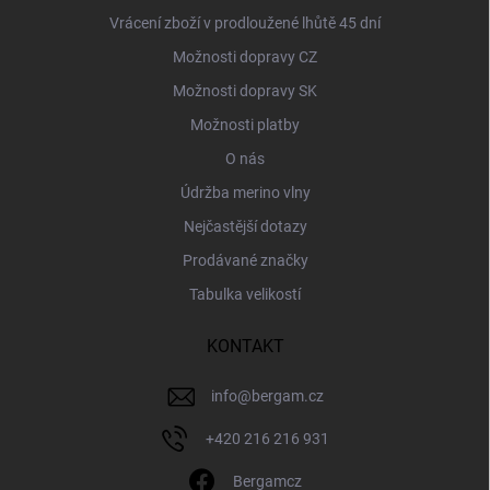
Vrácení zboží v prodloužené lhůtě 45 dní
Možnosti dopravy CZ
Možnosti dopravy SK
Možnosti platby
O nás
Údržba merino vlny
Nejčastější dotazy
Prodávané značky
Tabulka velikostí
KONTAKT
info
@
bergam.cz
+420 216 216 931
Bergamcz