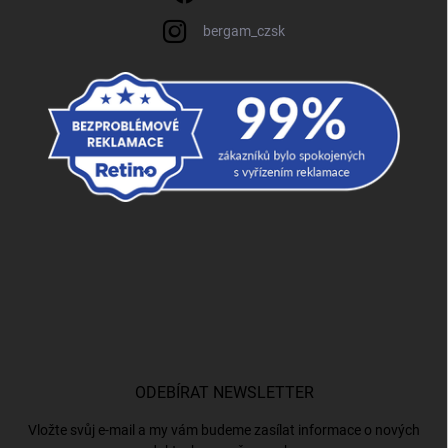
bergam_czsk
ODEBÍRAT NEWSLETTER
Vložte svůj e-mail a my vám budeme zasílat informace o nových