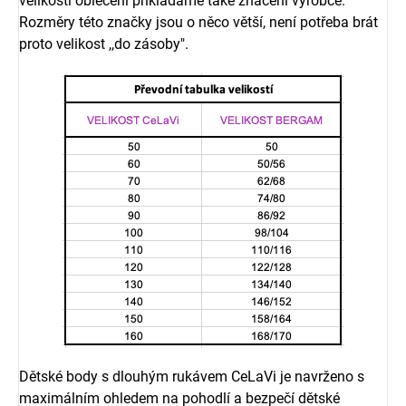
velikosti oblečení přikládáme také značení výrobce.
Rozměry této značky jsou o něco větší, není potřeba brát
proto velikost ,,do zásoby".
Dětské body s dlouhým rukávem CeLaVi je navrženo s
maximálním ohledem na pohodlí a bezpečí dětské