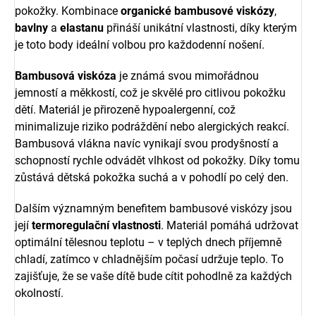
pokožky. Kombinace
organické bambusové viskózy
,
bavlny
a
elastanu
přináší unikátní vlastnosti, díky kterým
je toto body ideální volbou pro každodenní nošení.
Bambusová viskóza
je známá svou mimořádnou
jemností a měkkostí, což je skvělé pro citlivou pokožku
dětí. Materiál je přirozeně hypoalergenní, což
minimalizuje riziko podráždění nebo alergických reakcí.
Bambusová vlákna navíc vynikají svou prodyšností a
schopností rychle odvádět vlhkost od pokožky. Díky tomu
zůstává dětská pokožka suchá a v pohodlí po celý den.
Dalším významným benefitem bambusové viskózy jsou
její
termoregulační vlastnosti
. Materiál pomáhá udržovat
optimální tělesnou teplotu – v teplých dnech příjemně
chladí, zatímco v chladnějším počasí udržuje teplo. To
zajišťuje, že se vaše dítě bude cítit pohodlně za každých
okolností.