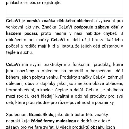
přihlaste se
nebo se
registrujte
.
CeLaVi
je
norská značka dětského oblečení
a vybavení pro
venkovní aktivity. Značka CeLaVi
podporuje zábavu dětí v
každém počasí
, proto nesmí v naší nabídce chybět. S
oblečením od značky
CeLaVi
si děti užijí hru za každého
počasí a rodiče mají klid a jistotu, že jejich děti zůstanou v
teple a suchu.
CeLaVi
má svými praktickými a funkčními produkty, které
jsou navrženy s ohledem na pohodlí a bezpečnost dětí
během jejich pobytu venku. Produkty značky CeLaVi zahrnují
oblečení, obuv a doplňky jako jsou nepromokavé oblečení,
termooblečení, rukavice, čepice a další. CeLaVi je oblíbená
mezi rodiči, kteří hledají kvalitní a odolné produkty pro své
děti, které jsou vhodné pro různé povětrnostní podmínky.
Společnost
Brands4kids
, jako distributor této značky,
nepraktikuje
žádné formy mulesingu
a dodržuje etické
zásady pro welfare zvířat.
U všech produktů obsahujících