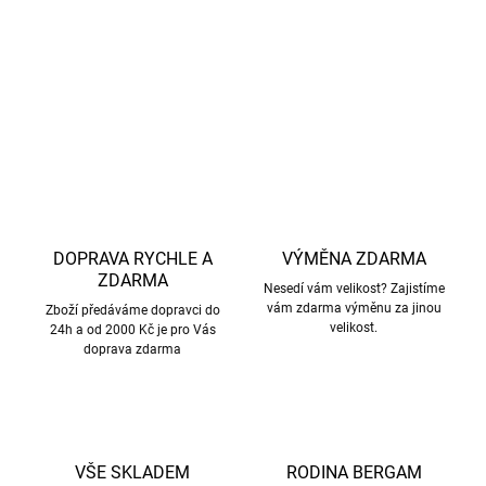
gramáž 200 g/m²
DETAILNÍ INFORMACE
ZEPTAT SE
HLÍDAT
DOPRAVA RYCHLE A
VÝMĚNA ZDARMA
ZDARMA
Nesedí vám velikost? Zajistíme
vám zdarma výměnu za jinou
Zboží předáváme dopravci do
velikost.
24h a od 2000 Kč je pro Vás
doprava zdarma
VŠE SKLADEM
RODINA BERGAM