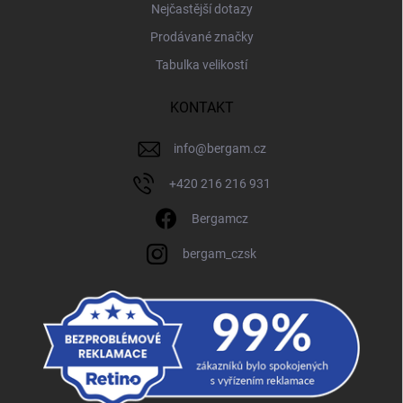
Nejčastější dotazy
Prodávané značky
Tabulka velikostí
KONTAKT
info
@
bergam.cz
+420 216 216 931
Bergamcz
bergam_czsk