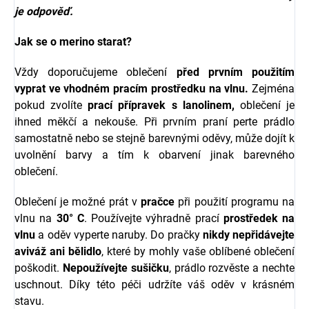
je odpověď.
Jak se o merino starat?
Vždy doporučujeme oblečení
před prvním použitím
vyprat ve vhodném pracím
prostředku na vlnu.
Zejména
pokud zvolíte
prací přípravek s l
anolinem,
oblečení je
ihned měkčí a nekouše.
Při prvním praní perte prádlo
samostatně nebo se stejně barevnými oděvy, může dojít k
uvolnění barvy a tím k obarvení jinak barevného
oblečení.
Oblečení je možné prát v
pračce
při použití programu na
vlnu na
30° C
. Používejte výhradně prací
prostředek na
vlnu
a oděv vyperte naruby. Do pračky
nikdy nepřidávejte
aviváž ani bělidlo
, které by mohly vaše oblíbené oblečení
poškodit.
Nepoužívejte sušičku
, prádlo rozvěste a nechte
uschnout. Díky této péči udržíte váš oděv v krásném
stavu.