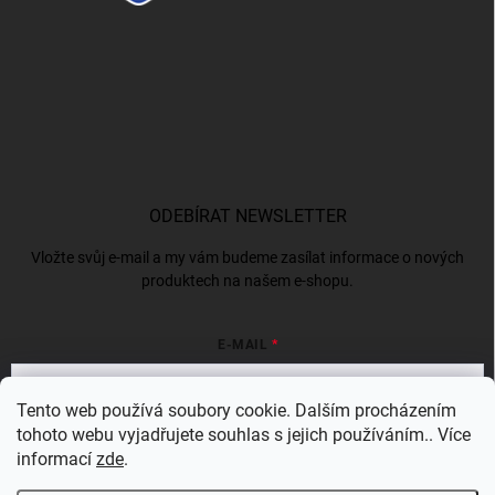
ODEBÍRAT NEWSLETTER
Vložte svůj e-mail a my vám budeme zasílat informace o nových
produktech na našem e-shopu.
E-MAIL
Tento web používá soubory cookie. Dalším procházením
tohoto webu vyjadřujete souhlas s jejich používáním.. Více
Vložením e-mailu souhlasíte s
podmínkami ochrany osobních údajů
informací
zde
.
Přihlásit se