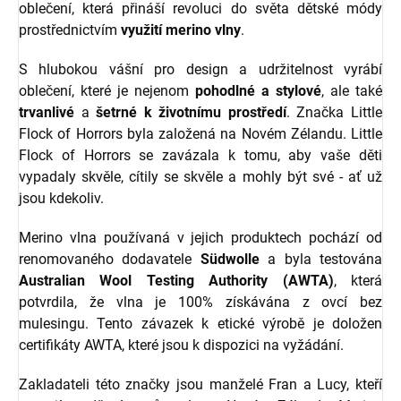
oblečení, která přináší revoluci do světa dětské módy
prostřednictvím
využití merino vlny
.
S hlubokou vášní pro design a udržitelnost vyrábí
oblečení, které je nejenom
pohodlné a stylové
, ale také
trvanlivé
a
šetrné k životnímu prostředí
. Značka Little
Flock of Horrors byla založená na Novém Zélandu. Little
Flock of Horrors se zavázala k tomu, aby vaše děti
vypadaly skvěle, cítily se skvěle a mohly být své - ať už
jsou kdekoliv.
Merino vlna používaná v jejich produktech pochází od
renomovaného dodavatele
Südwolle
a byla testována
Australian Wool Testing Authority (AWTA)
, která
potvrdila, že vlna je 100% získávána z ovcí bez
mulesingu. Tento závazek k etické výrobě je doložen
certifikáty AWTA, které jsou k dispozici na vyžádání.
Zakladateli této značky jsou manželé Fran a Lucy, kteří