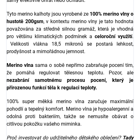
samy efektivně ohřát nebo ochladit.
Tyto merino kalhoty jsou vyrobené ze
100% merino vlny o
hustotě 200gsm
, v kontextu merino vlny je tato hodnota
považována za středně silnou gramáž, která je vhodná
pro většinu klimatických podmínek a
celoroční využití
.
Velikosti vlákna 18,5 mikronů se postará lehkost,
prodyšnost a mimořádnou jemnost.
Merino vlna
sama o sobě nepřímo zabraňuje pocení tím,
že pomáhá regulovat tělesnou teplotu. Pozor, ale
nezabrání samotnému procesu pocení, který je
přirozenou funkcí těla k regulaci teploty.
100% super měkká merino vlna zaručuje maximální
pohodlí a tepelný komfort. Merino vlna je hypoalergenní a
odolná proti bakteriím, takže se nemusíte obávat o
citlivou pokožku vašeho miminka.
Proč investovat do udržitelného dětského oblečení?
Tady