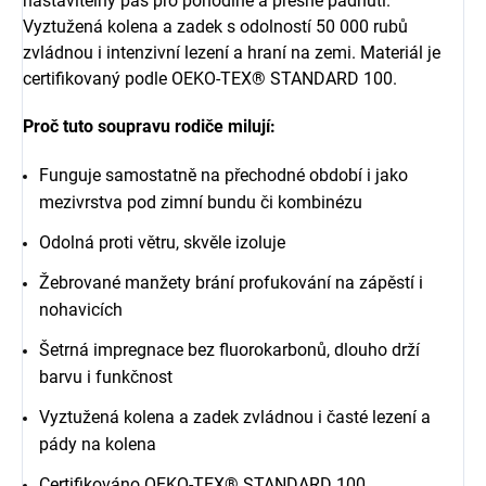
nastavitelný pas pro pohodlné a přesné padnutí.
Vyztužená kolena a zadek s odolností 50 000 rubů
zvládnou i intenzivní lezení a hraní na zemi. Materiál je
certifikovaný podle OEKO-TEX® STANDARD 100.
Proč tuto soupravu rodiče milují:
Funguje samostatně na přechodné období i jako
mezivrstva pod zimní bundu či kombinézu
Odolná proti větru, skvěle izoluje
Žebrované manžety brání profukování na zápěstí i
nohavicích
Šetrná impregnace bez fluorokarbonů, dlouho drží
barvu i funkčnost
Vyztužená kolena a zadek zvládnou i časté lezení a
pády na kolena
Certifikováno OEKO-TEX® STANDARD 100