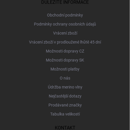
a
DŮLEŽITÉ INFORMACE
t
í
Obchodní podmínky
Podmínky ochrany osobních údajů
Vrácení zboží
Vrácení zboží v prodloužené lhůtě 45 dní
Možnosti dopravy CZ
Možnosti dopravy SK
Možnosti platby
O nás
Údržba merino vlny
Nejčastější dotazy
Prodávané značky
Tabulka velikostí
KONTAKT