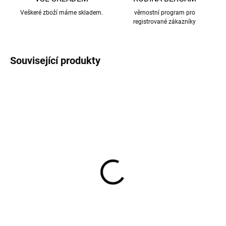
Veškeré zboží máme skladem.
věrnostní program pro
registrované zákazníky
Související produkty
NOVINKA
NOVINKA
AKCE
AKCE
Dětské bezešvé
Dětské bambusové
bambusové ponožky 3
ponožky 5 párů ONYU
páry ONYU - béžová
OY26 - světle šedá barva