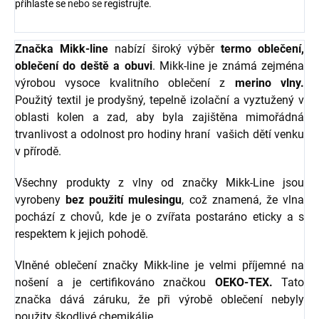
přihlaste se
nebo se
registrujte
.
Značka Mikk-line
nabízí široký výběr
termo oblečení,
oblečení do deště a obuvi
. Mikk-line je známá zejména
výrobou vysoce kvalitního oblečení z
merino vlny.
Použitý textil je prodyšný, tepelně izolační a vyztužený v
oblasti kolen a zad, aby byla zajištěna mimořádná
trvanlivost a odolnost pro hodiny hraní vašich dětí venku
v přírodě.
Všechny produkty z vlny od značky Mikk-Line jsou
vyrobeny
bez použití mulesingu
, což znamená, že vlna
pochází z chovů, kde je o zvířata postaráno eticky a s
respektem k jejich pohodě.
Vlněné oblečení značky Mikk-line je velmi příjemné na
nošení a je certifikováno značkou
OEKO-TEX.
Tato
značka dává záruku, že při výrobě oblečení nebyly
použity škodlivé chemikálie.