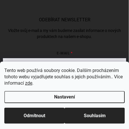
ODEBÍRAT NEWSLETTER
Vložte svůj e-mail a my vám budeme zasílat informace o nových
produktech na našem e-shopu.
E-MAIL
Tento web používá soubory cookie. Dalším procházením
tohoto webu vyjadřujete souhlas s jejich používáním.. Více
Vložením e-mailu souhlasíte s
podmínkami ochrany osobních údajů
informací
zde
.
Přihlásit se
Nastavení
Copyright 2026
Bergam
. Všechna práva vyhrazena.
Odmítnout
Souhlasím
Vytvořil Shoptet Premium