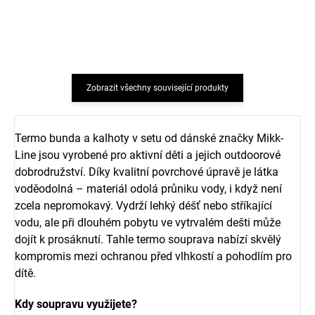
barva Angora
White Onyx
186 Kč
324 Kč
Zobrazit všechny související produkty
Termo bunda a kalhoty v setu od dánské značky Mikk-
Line jsou vyrobené pro aktivní děti a jejich outdoorové
dobrodružství. Díky kvalitní povrchové úpravě je látka
voděodolná – materiál odolá průniku vody, i když není
zcela nepromokavý. Vydrží lehký déšť nebo stříkající
vodu, ale při dlouhém pobytu ve vytrvalém dešti může
dojít k prosáknutí. Tahle termo souprava nabízí skvělý
kompromis mezi ochranou před vlhkostí a pohodlím pro
dítě.
Kdy soupravu využijete?