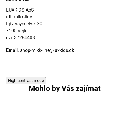
LUXKIDS ApS
att. mikk-line
Løversysselvej 3C
7100 Vejle
cvr. 37284408
Email:
shop-mikk-line@luxkids.dk
High-contrast mode
Mohlo by Vás zajímat
AKCE
AKCE