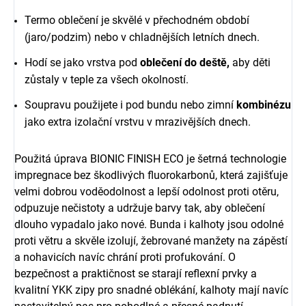
Termo oblečení je skvělé v přechodném období
(jaro/podzim) nebo v chladnějších letních dnech.
Hodí se jako vrstva pod
oblečení do deště,
aby děti
zůstaly v teple za všech okolností.
Soupravu použijete i pod bundu nebo zimní
kombinézu
jako extra izolační vrstvu v mrazivějších dnech.
Použitá úprava BIONIC FINISH ECO je šetrná technologie
impregnace bez škodlivých fluorokarbonů, která zajišťuje
velmi dobrou voděodolnost a lepší odolnost proti otěru,
odpuzuje nečistoty a udržuje barvy tak, aby oblečení
dlouho vypadalo jako nové. Bunda i kalhoty jsou odolné
proti větru a skvěle izolují, žebrované manžety na zápěstí
a nohavicích navíc chrání proti profukování. O
bezpečnost a praktičnost se starají reflexní prvky a
kvalitní YKK zipy pro snadné oblékání, kalhoty mají navíc