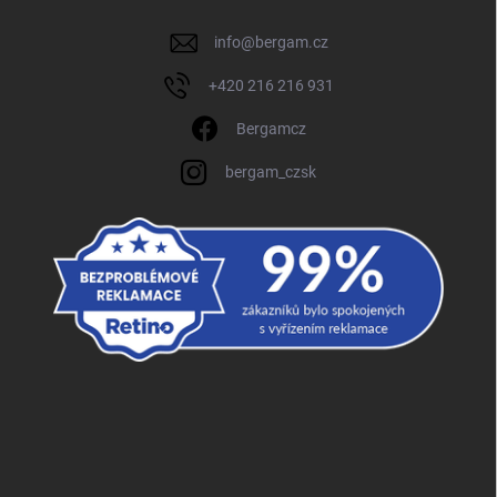
info
@
bergam.cz
+420 216 216 931
Bergamcz
bergam_czsk