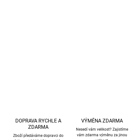
na klid.
Poznámka -
Materiál s certifikovanou UV ochranou
UPF 50+ byl nezávisle testován dle evropských norem
EN 13758-1 a EN 13758-2. Poskytuje vysokou ochranu
před slunečním zářením, přesto doporučujeme
nezakryté části pokožky chránit vhodným opalovacím
krémem.
DETAILNÍ INFORMACE
ZEPTAT SE
HLÍDAT
DOPRAVA RYCHLE A
VÝMĚNA ZDARMA
ZDARMA
Nesedí vám velikost? Zajistíme
vám zdarma výměnu za jinou
Zboží předáváme dopravci do