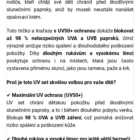
rodiče, kteří chtějí své děti chránit před škodlivými
slunečními paprsky, aniž by museli neustále nanášet
opalovací krém.
Toto tričko a kraťasy
s UV50+ ochranou
dokáže
blokovat
až 98 % nebezpečných UVA a UVB paprsků
, čímž
výrazně snižuje riziko spálení a dlouhodobého poškození
pokožky. Díky
dlouhým rukávům a vysokému límci
poskytuje ochranu i na místech, která jsou často
vystavena přímému slunci, jako jsou ramena, paže a krk.
Proč je toto UV set skvělou volbou pro vaše dítě?
✔
Maximální UV ochrana (UV50+)
UV set chrání dětskou pokožku před škodlivými
slunečními paprsky, a to i během dlouhého pobytu venku.
Blokuje
98 % UVA a UVB záření
, což pomáhá snižovat
riziko spálení a poškození kůže.
✔
Dlouhé rukávy a vysoký límec pro ještě větší bezpečí