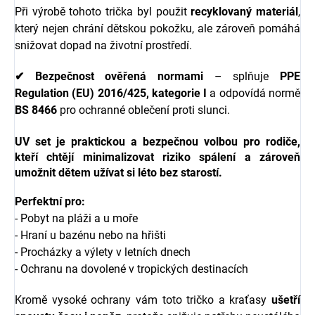
Při výrobě tohoto trička byl použit
recyklovaný materiál
,
který nejen chrání dětskou pokožku, ale zároveň pomáhá
snižovat dopad na životní prostředí.
✔ Bezpečnost ověřená normami
– splňuje
PPE
Regulation (EU) 2016/425, kategorie I
a odpovídá normě
BS 8466
pro ochranné oblečení proti slunci.
UV set je
praktickou a bezpečnou volbou pro rodiče
,
kteří chtějí minimalizovat riziko spálení a zároveň
umožnit dětem užívat si léto bez starostí.
Perfektní pro:
- Pobyt na pláži a u moře
- Hraní u bazénu nebo na hřišti
- Procházky a výlety v letních dnech
- Ochranu na dovolené v tropických destinacích
Kromě vysoké ochrany vám toto tričko a kraťasy
ušetří