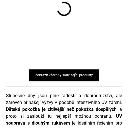
Dětský UV overal s
Dětské plavky pro
krátkým 3/4 rukávem
miminko stahovací
Rainbow Geggamoja
Rainbow Geggamoja
678 Kč
639 Kč
od
od
Zobrazit všechny související produkty
Slunečné dny jsou plné radosti a dobrodružství, ale
zároveň přinášejí výzvy v podobě intenzivního UV záření.
Dětská pokožka je citlivější než pokožka dospělých
, a
proto si zaslouží tu nejlepší možnou ochranu.
UV
souprava s dlouhým rukávem
je ideálním řešením pro