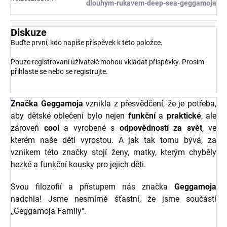
dlouhym-rukavem-deep-sea-geggamoja
Diskuze
Buďte první, kdo napíše příspěvek k této položce.
Pouze registrovaní uživatelé mohou vkládat příspěvky. Prosím
přihlaste se
nebo se
registrujte
.
Značka Geggamoja
vznikla z přesvědčení, že je potřeba,
aby dětské oblečení bylo nejen
funkční
a
praktické
, ale
zároveň
cool
a vyrobené s
odpovědností za svět
, ve
kterém naše děti vyrostou. A jak tak tomu bývá, za
vznikem této značky stojí ženy, matky, kterým chyběly
hezké a funkční kousky pro jejich děti.
Svou filozofií a přístupem nás značka
Geggamoja
nadchla! Jsme nesmírně šťastní, že jsme součástí
,,Geggamoja Family".