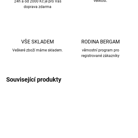
velikost.
24h a od 2000 Kč je pro Vás
doprava zdarma
VŠE SKLADEM
RODINA BERGAM
Veškeré zboží máme skladem.
věrnostní program pro
registrované zákazníky
Související produkty
AKCE
AKCE