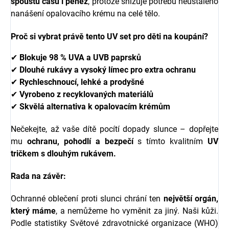
spoustu času i peněz
, protože snižuje potřebu neustálého
nanášení opalovacího krému na celé tělo.
Proč si vybrat právě tento UV set pro děti na koupání?
✔
Blokuje 98 % UVA a UVB paprsků
✔
Dlouhé rukávy a vysoký límec pro extra ochranu
✔
Rychleschnoucí, lehké a prodyšné
✔
Vyrobeno z recyklovaných materiálů
✔
Skvělá alternativa k opalovacím krémům
Nečekejte, až vaše dítě pocítí dopady slunce – dopřejte
mu
ochranu, pohodlí a bezpečí
s tímto kvalitním
UV
tričkem s dlouhým rukávem.
Rada na závěr:
Ochranné oblečení proti slunci chrání ten
největší orgán,
který máme
, a nemůžeme ho vyměnit za jiný. Naši kůži.
Podle statistiky Světové zdravotnické organizace (WHO)