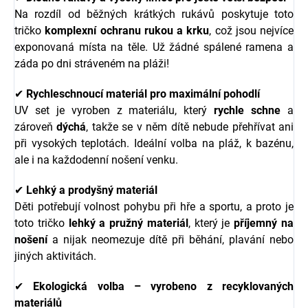
Na rozdíl od běžných krátkých rukávů poskytuje toto
tričko
komplexní ochranu rukou a krku
, což jsou nejvíce
exponovaná místa na těle. Už žádné spálené ramena a
záda po dni stráveném na pláži!
✔
Rychleschnoucí materiál pro maximální pohodlí
UV set je vyroben z materiálu, který
rychle schne
a
zároveň
dýchá
, takže se v něm dítě nebude přehřívat ani
při vysokých teplotách. Ideální volba na pláž, k bazénu,
ale i na každodenní nošení venku.
✔
Lehký a prodyšný materiál
Děti potřebují volnost pohybu při hře a sportu, a proto je
toto tričko
lehký a pružný materiál
, který je
příjemný na
nošení
a nijak neomezuje dítě při běhání, plavání nebo
jiných aktivitách.
✔
Ekologická volba – vyrobeno z recyklovaných
materiálů