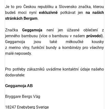
Je to pro Českou republiku a Slovensko značka, kterou
budeš moci nyní
exkluzivně
potkávat jen
na našich
stránkách Bergam
.
Značka
Geggamoja
není jen úžasné oblečení z
jemného bambusu (více o bambusu v našem
průvodci
).
Geggamoja jsou také měkoučké kousky
z merino vlny, funkční bundy a kombinézy pro všechny
malé neposedy.
Pro potřeby zákazníků uvádíme kontaktní údaje našeho
dodavatele:
Geggamoja AB
Bryggare Bergs Väg
18247 Enebyberg Sverige