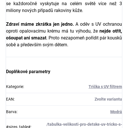
se každoročně vyskytuje na celém světě více než 3
miliony nových případů rakoviny kůže.
Zdraví máme zkrátka jen jedno.
A oděv s UV ochranou
oproti opalovacímu krému má tu výhodu, že
nejde otřít,
ošoupat ani smazat
. Proto nezapomeň pořídit pár kousků
sobě a především svým dětem.
Doplňkové parametry
Kategorie
:
Trička s UV filtrem
EAN
:
Zvolte variantu
Barva
:
Modrá
/tabulka-velikosti-pro-detske-uv-tricko-s-
#sizes_table#
: