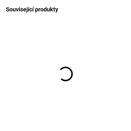
Související produkty
VÝPRODEJ
Kojící tílko bambusové
Kojící merino triko s
bílé BETTY MILKER
dlouhým rukávem černé
SAFA
354 Kč
1 507 Kč