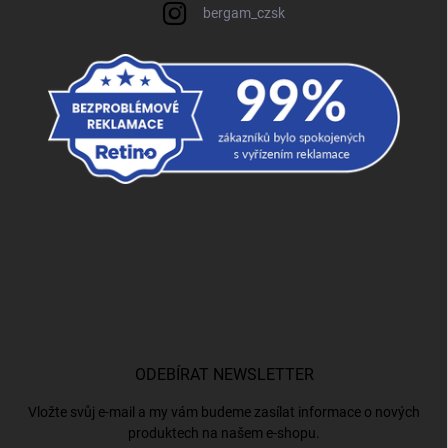
bergam_czsk
ODEBÍRAT NEWSLETTER
Vložte svůj e-mail a my vám budeme zasílat informace o nových
produktech na našem e-shopu.