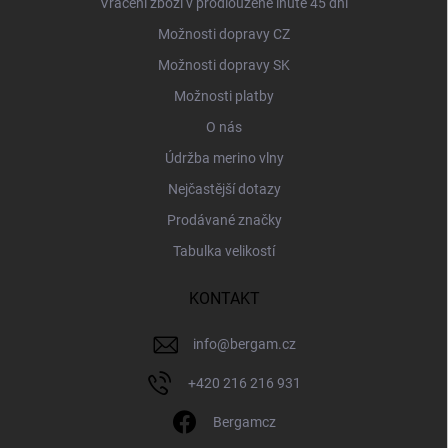
Vrácení zboží v prodloužené lhůtě 45 dní
Možnosti dopravy CZ
Možnosti dopravy SK
Možnosti platby
O nás
Údržba merino vlny
Nejčastější dotazy
Prodávané značky
Tabulka velikostí
KONTAKT
info
@
bergam.cz
+420 216 216 931
Bergamcz