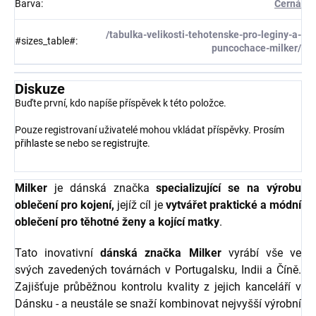
Barva
:
Černá
/tabulka-velikosti-tehotenske-pro-leginy-a-
#sizes_table#
:
puncochace-milker/
Diskuze
Buďte první, kdo napíše příspěvek k této položce.
Pouze registrovaní uživatelé mohou vkládat příspěvky. Prosím
přihlaste se
nebo se
registrujte
.
Milker
je dánská značka
specializující se na výrobu
oblečení pro kojení,
jejíž cíl je
vytvářet praktické a módní
oblečení pro těhotné ženy a kojící matky
.
Tato inovativní
dánská značka Milker
vyrábí vše ve
svých zavedených továrnách v Portugalsku, Indii a Číně.
Zajišťuje průběžnou kontrolu kvality z jejich kanceláří v
Dánsku - a neustále se snaží kombinovat nejvyšší výrobní