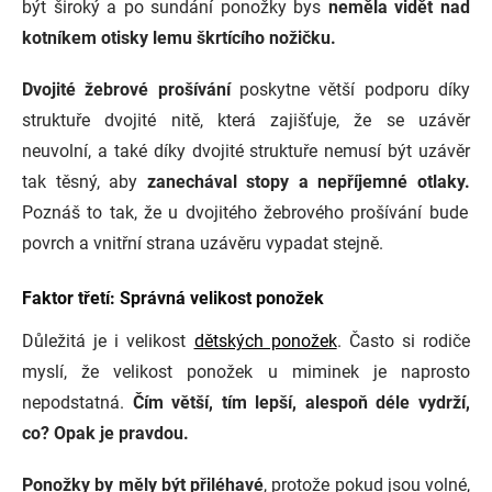
být široký a po sundání ponožky bys
neměla vidět nad
kotníkem otisky lemu škrtícího nožičku.
Dvojité žebrové prošívání
poskytne větší podporu díky
struktuře dvojité nitě, která zajišťuje, že se uzávěr
neuvolní, a také díky dvojité struktuře nemusí být uzávěr
tak těsný, aby
zanechával stopy a nepříjemné otlaky.
Poznáš to tak, že u dvojitého žebrového prošívání bude
povrch a vnitřní strana uzávěru vypadat stejně.
Faktor třetí: Správná velikost ponožek
Důležitá je i velikost
dětských ponožek
.
Často si rodiče
myslí, že velikost ponožek u miminek je naprosto
nepodstatná.
Čím větší, tím lepší, alespoň déle vydrží,
co? Opak je pravdou.
Ponožky by měly být přiléhavé
, protože pokud jsou volné,