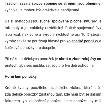
Tradiční švy na špičce spojené se strojem jsou objemné
,
vyčnívají a mohou být dráždivé a nepříjemné.
Další metodou jsou
ručně spojované ploché švy
, šev je
tak malý a je prakticky neviditelný. Ručně spojované švy
jsou však nákladné a výrobní rychlost je asi 10 % strojní
výroby, takže se používají hlavně pro
kojenecké ponožky
a
špičkové ponožky pro dospělé.
Při nákupu dětských ponožek je
obrať a zkontroluj švy na
prstech
, aby ses ujistila, že jsou pro tvé děti pohodlné.
Horní lem ponožky
Kromě kvality použitého elastického vlákna, které určí,
zda dětské ponožky zůstanou tam, kde mají být, je dalším
faktorem typ zakončení ponožek
.
Lem ponožek by měl