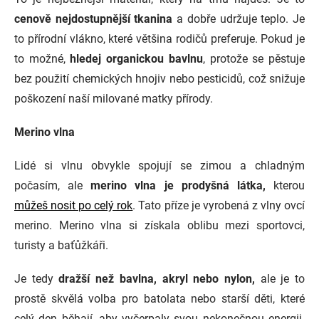
cenově nejdostupnější tkanina
a dobře udržuje teplo. Je
to přírodní vlákno, které většina rodičů preferuje. Pokud je
to možné,
hledej organickou bavlnu
, protože se pěstuje
bez použití chemických hnojiv nebo pesticidů, což snižuje
poškození naší milované matky přírody.
Merino vlna
Lidé si vlnu obvykle spojují se zimou a chladným
počasím, ale
merino vlna je prodyšná látka,
kterou
můžeš nosit po celý rok
. Tato příze je vyrobená z vlny ovcí
merino. Merino vlna si získala oblibu mezi sportovci,
turisty a baťůžkáři.
Je tedy
dražší než bavlna, akryl nebo nylon,
ale je to
prostě skvělá volba pro batolata nebo starší děti, které
celý den běhají, aby vyčerpaly svou nekonečnou energii.