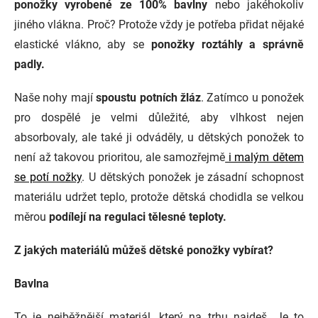
ponožky vyrobené ze 100% bavlny
nebo jakéhokoliv
jiného vlákna. Proč? Protože vždy je potřeba přidat nějaké
elastické vlákno, aby se
ponožky roztáhly a správně
padly.
Naše nohy mají
spoustu potních žláz
. Zatímco u ponožek
pro dospělé je velmi důležité, aby vlhkost nejen
absorbovaly, ale také ji odváděly, u dětských ponožek to
není až takovou prioritou, ale samozřejmě
i malým dětem
se potí nožky
. U dětských ponožek je zásadní schopnost
materiálu udržet teplo, protože dětská chodidla se velkou
měrou
podílejí na regulaci tělesné teploty.
Z jakých materiálů můžeš dětské ponožky vybírat?
Bavlna
To je nejběžnější materiál, který na trhu najdeš. Je to