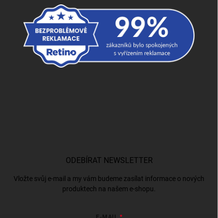
ODEBÍRAT NEWSLETTER
Vložte svůj e-mail a my vám budeme zasílat informace o nových
produktech na našem e-shopu.
E-MAIL