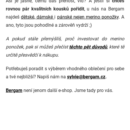
Asi je jasné, čemu dáš přenost, viď? A jestli si
chceš
rovnou pár kvalitních kousků pořídit
, u nás na Bergam
najdeš
dětské
,
dámské
i
pánské nejen merino ponožky
. A
ano, tyto jsou pohodlné a zárověň vydrží ;)
A pokud stále přemýšlíš, proč investovat do merino
ponožek, pak si můžeš přečíst
těchto pět důvodů
, které tě
určitě přesvědčí k nákupu.
Potřebuješ poradit s výběrem vhodného oblečení pro sebe
a tvé nejbližší? Napiš nám na
sylvie@bergam.cz
.
Bergam
není jenom další e-shop. Jsme tady pro vás.