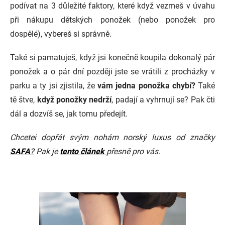
podívat na 3 důležité faktory, které když vezmeš v úvahu
při nákupu dětských ponožek (nebo ponožek pro
dospělé), vybereš si správně.
Také si pamatuješ, když jsi konečně koupila dokonalý pár
ponožek a o pár dní později jste se vrátili z procházky v
parku a ty jsi zjistila, že
vám jedna ponožka chybí?
Také
tě štve,
když ponožky nedrží
, padají a vyhrnují se? Pak čti
dál a dozvíš se, jak tomu předejít.
Chcetei dopřát svým nohám norský luxus od značky
SAFA
?
Pak je
tento článek
přesně pro vás.