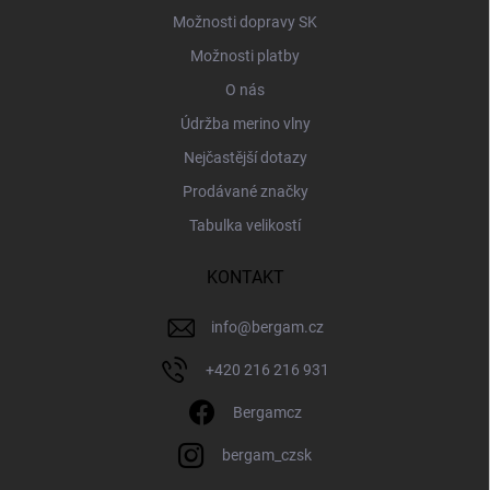
Možnosti dopravy SK
Možnosti platby
O nás
Údržba merino vlny
Nejčastější dotazy
Prodávané značky
Tabulka velikostí
KONTAKT
info
@
bergam.cz
+420 216 216 931
Bergamcz
bergam_czsk